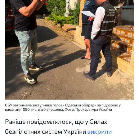
СБУ затримала заступника голови Одеської облради за підозрою у
вимаганні $50 тис. від бізнесмена. Фото: Прокуратура України
Раніше повідомлялося, що у Силах
безпілотних систем України
викрили