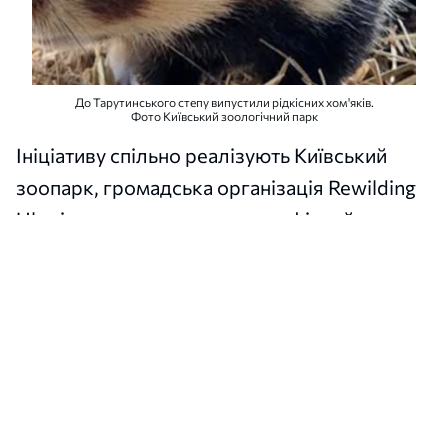
До Тарутинського степу випустили рідкісних хом'яків.
Фото Київський зоологічний парк
Ініціативу спільно реалізують Київський
зоопарк, громадська організація Rewilding
Ukraine та природно-етнографічний парк
«Тарутинський степ».
Перших трьох тварин випустили у жовтні
2022 року, а у 2023 році до них приєднали
ще 15 хом'яків, які перед виходом у дику
природу проходили адаптацію у
спеціальному вольєрі.