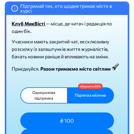
Підтримай тих, хто щодня тримає місто в
i
курсі
Клуб МикВісті
— місце, де читач і редакція по
один бік.
Учасники мають закритий чат, ексклюзивну
розсилку із залаштунків життя журналістів,
бачать новини раніше й впливають на зміни.
Приєднуйся.
Разом тримаємо місто світлим
Одноразова
Підписка місячна
підтримка
₴ 100