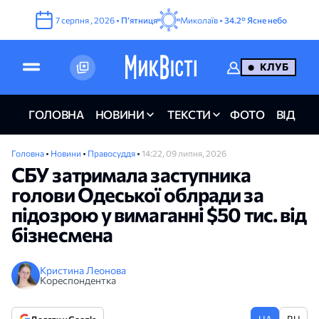
7
серпня
,
2026
•
Пʼятниця
Миколаїв •
34.2°
Ясне небо
КЛУБ
ГОЛОВНА
НОВИНИ
ТЕКСТИ
ФОТО
ВІДЕО
Головна
•
Новини
•
Правосуддя
•
14:22, 09 липня, 2026
СБУ затримала заступника
голови Одеської облради за
підозрою у вимаганні $50 тис. від
бізнесмена
Кристина Леонова
Кореспондентка
UA
RU