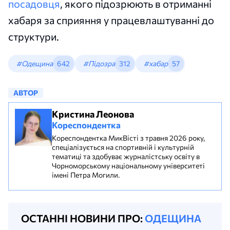
посадовця
, якого підозрюють в отриманні
хабаря за сприяння у працевлаштуванні до
структури.
#Одещина
642
#Підозра
312
#хабар
57
АВТОР
Кристина Леонова
Кореспондентка
Кореспондентка МикВісті з травня 2026 року,
спеціалізується на спортивній і культурній
тематиці та здобуває журналістську освіту в
Чорноморському національному університеті
імені Петра Могили.
ОСТАННІ НОВИНИ ПРО:
ОДЕЩИНА