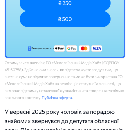
₴ 250
₴ 500
Безпечна оплата
Отримувачем внесків є ГО «Миколаївський Медіа Хаб» (ЄДРПОУ
45160758). Здійснюючи внесок, ви підтверджуєте згоду з тим, що
внесена сума не підлягає поверненню та може бути використана ГО
«Миколаївський Медіа Хаб» на реалізацію статутної діяльності, що
включає підтримку незалежної журналістики та створення суспільно
важливого контенту.
Публічна оферта
.
У вересні 2025 року чоловік за порадою
знайомих звернувся до депутата обласної
ради. Під час зустрічі в одному з ресторанів