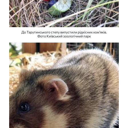
До Тарутинського степу випустили рідкісних хом'яків.
Фото Київський зоологічний парк