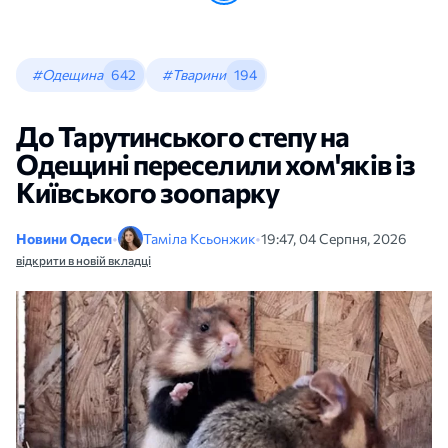
#Одещина
642
#Тварини
194
До Тарутинського степу на
Одещині переселили хом'яків із
Київського зоопарку
Новини Одеси
•
Таміла Ксьонжик
•
19:47, 04 Серпня, 2026
відкрити в новій вкладці