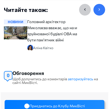
Читайте також:
Головний архітектор
НОВИНИ
НОВИНИ
Миколаєва вважає, що на місці
зруйнованої будівлі ОВА має
бути пам‘ятник війні
Аліна Квітко
Обговорення
0
Щоб долучитись до коментарів
авторизуйтесь
на
сайті МикВісті.
Приєднатись до Клубу МикВісті