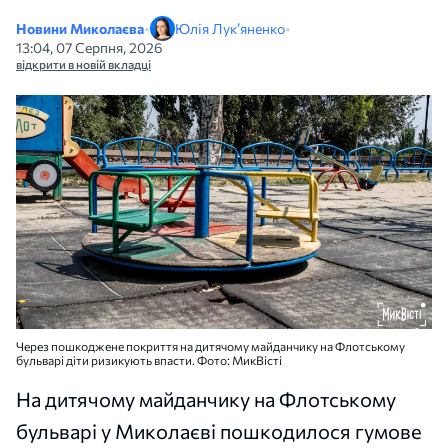
Новини Миколаєва
•
Юлія Лук’яненко
•
13:04, 07 Серпня, 2026
відкрити в новій вкладці
Через пошкоджене покриття на дитячому майданчику на Флотському
бульварі діти ризикують впасти. Фото: МикВісті
На дитячому майданчику на Флотському
бульварі у Миколаєві пошкодилося гумове