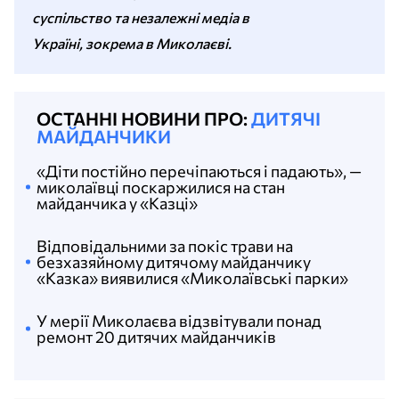
суспільство та незалежні медіа в
Україні, зокрема в Миколаєві.
ОСТАННІ НОВИНИ ПРО:
ДИТЯЧІ
МАЙДАНЧИКИ
«Діти постійно перечіпаються і падають», —
миколаївці поскаржилися на стан
майданчика у «Казці»
Відповідальними за покіс трави на
безхазяйному дитячому майданчику
«Казка» виявилися «Миколаївські парки»
У мерії Миколаєва відзвітували понад
ремонт 20 дитячих майданчиків