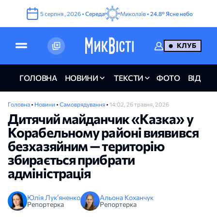
5
серпня
,
2026
•
Середа
Миколаїв •
24.8°
Ясне небо
КЛУБ
ГОЛОВНА
НОВИНИ
ТЕКСТИ
ФОТО
ВІДЕО
Головна
•
Новини
•
Самоврядування
•
14:02, 26 травня, 2026
Дитячий майданчик «Казка» у
Корабельному районі виявився
безхазяйним — територію
збирається прибрати
адміністрація
Юлія Лук’яненко
Альона Коханчук
Репортерка
Репортерка