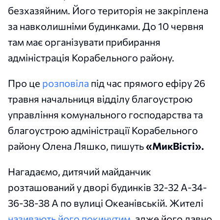
безхазяйним. Його територія не закріплена
за навколишніми будинками. До 10 червня
там має організувати прибирання
адміністрація Корабельного району.
Про це
розповіла
під час прямого ефіру 26
травня начальниця відділу благоустрою
управління комунального господарства та
благоустрою адміністрації Корабельного
району Олена Ляшко, пишуть
«МикВісті».
Нагадаємо, дитячий майданчик
розташований у дворі будинків 32-32 А-34-
36-38-38 А по вулиці Океанівській. Жителі
називають його покинутим,
адже його давно