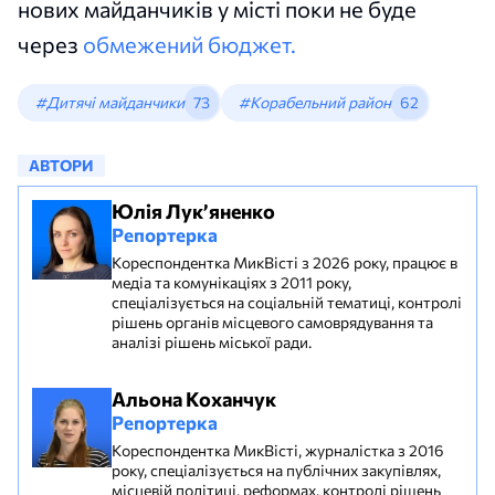
нових майданчиків у місті поки не буде
через
обмежений бюджет.
#Дитячі майданчики
73
#Корабельний район
62
АВТОРИ
Юлія Лук’яненко
Репортерка
Кореспондентка МикВісті з 2026 року, працює в
медіа та комунікаціях з 2011 року,
спеціалізується на соціальній тематиці, контролі
рішень органів місцевого самоврядування та
аналізі рішень міської ради.
Альона Коханчук
Репортерка
Кореспондентка МикВісті, журналістка з 2016
року, спеціалізується на публічних закупівлях,
місцевій політиці, реформах, контролі рішень