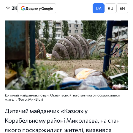
2K
UA
RU
EN
Додати у Google
Дитячий майданчик по вул. Океанівській, на стан якого поскаржилися
жителі. Фото: МикВісті
Дитячий майданчик «Казка» у
Корабельному районі Миколаєва, на стан
якого поскаржилися жителі, виявився