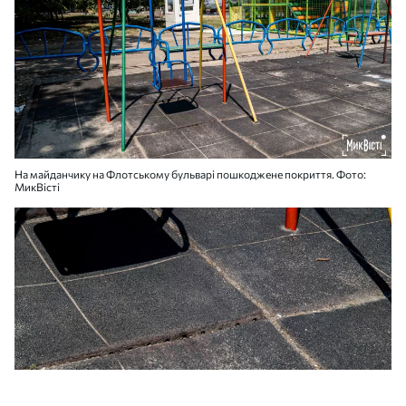
На майданчику на Флотському бульварі пошкоджене покриття. Фото:
МикВісті