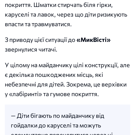
покриття. Шматки стирчать біля гірки,
каруселі та лавок, через що діти ризикують
впасти та травмуватися.
З приводу цієї ситуації до
«МикВісті»
звернулися читачі.
У цілому на майданчику цілі конструкції, але
є декілька пошкоджених місць, які
небезпечні для дітей. Зокрема, це верхівки
у «лабіринті» та гумове покриття.
— Діти бігають по майданчику від
гойдалки до каруселі та можуть
елементарно перечепитися через ці