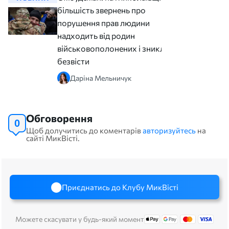
більшість звернень про
порушення прав людини
надходить від родин
військовополонених і зниклих
безвісти
Даріна Мельничук
Обговорення
0
Щоб долучитись до коментарів
авторизуйтесь
на
сайті МикВісті.
Приєднатись до Клубу МикВісті
Можете скасувати у будь-який момент