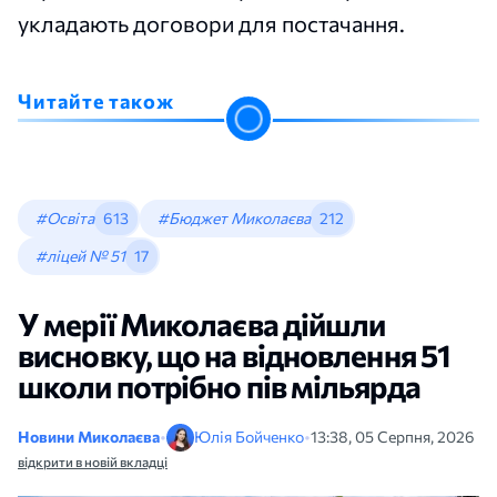
укладають договори для постачання.
Читайте також
#Освіта
613
#Бюджет Миколаєва
212
#ліцей № 51
17
У мерії Миколаєва дійшли
висновку, що на відновлення 51
школи потрібно пів мільярда
Новини Миколаєва
•
Юлія Бойченко
•
13:38, 05 Серпня, 2026
відкрити в новій вкладці