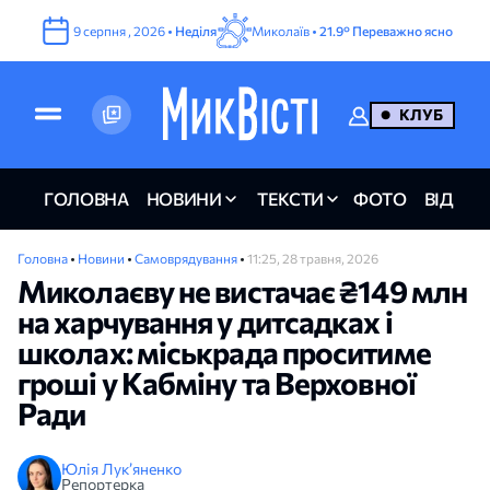
9
серпня
,
2026
•
Неділя
Миколаїв •
21.9°
Переважно ясно
КЛУБ
ГОЛОВНА
НОВИНИ
ТЕКСТИ
ФОТО
ВІДЕО
Головна
•
Новини
•
Самоврядування
•
11:25, 28 травня, 2026
Миколаєву не вистачає ₴149 млн
на харчування у дитсадках і
школах: міськрада проситиме
гроші у Кабміну та Верховної
Ради
Юлія Лук’яненко
Репортерка