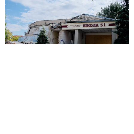
Зруйнована будівля Миколаївського ліцею №51, серпень 2025 року, фото:
«МикВісті»
На відновлення зруйнованої будівлі
миколаївського ліцею №51 потрібно 470
мільйонів гривень.
Наразі підрядник розробив проєктну