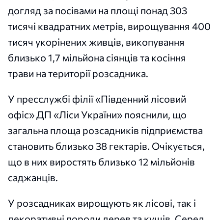
догляд за посівами на площі понад 303
тисячі квадратних метрів, вирощування 400
тисяч укорінених живців, викопування
близько 1,7 мільйона сіянців та косіння
трави на території розсадника.
У пресслужбі філії «Південний лісовий
офіс» ДП «Ліси України» пояснили, що
загальна площа розсадників підприємства
становить близько 38 гектарів. Очікується,
що в них виростять близько 12 мільйонів
саджанців.
У розсадниках вирощують як лісові, так і
декоративні породи дерев та кущів. Серед