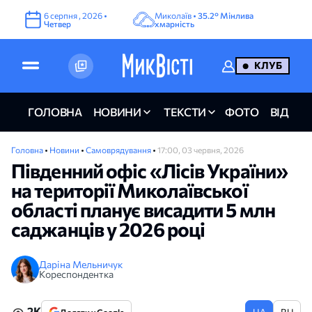
6
серпня
,
2026
•
Миколаїв •
35.2°
Мінлива
Четвер
хмарність
КЛУБ
ГОЛОВНА
НОВИНИ
ТЕКСТИ
ФОТО
ВІДЕО
Головна
•
Новини
•
Самоврядування
•
17:00, 03 червня, 2026
Південний офіс «Лісів України»
на території Миколаївської
області планує висадити 5 млн
саджанців у 2026 році
Даріна Мельничук
Кореспондентка
2K
UA
RU