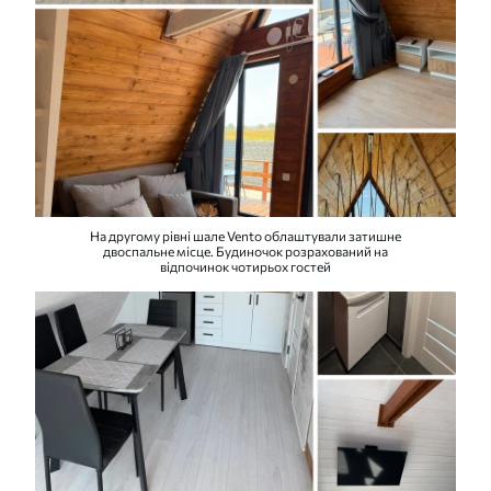
На другому рівні шале Vento облаштували затишне
двоспальне місце. Будиночок розрахований на
відпочинок чотирьох гостей