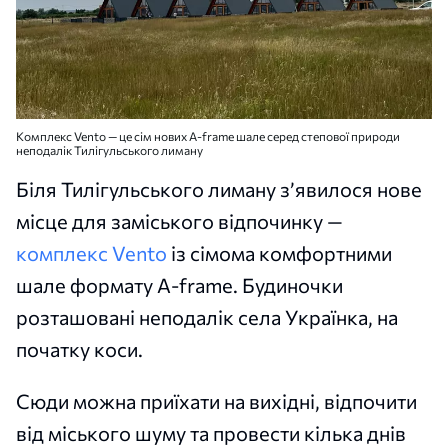
Комплекс Vento — це сім нових A-frame шале серед степової природи
неподалік Тилігульського лиману
Біля Тилігульського лиману з’явилося нове
місце для заміського відпочинку —
комплекс Vento
із сімома комфортними
шале формату A-frame. Будиночки
розташовані неподалік села Українка, на
початку коси.
Сюди можна приїхати на вихідні, відпочити
від міського шуму та провести кілька днів