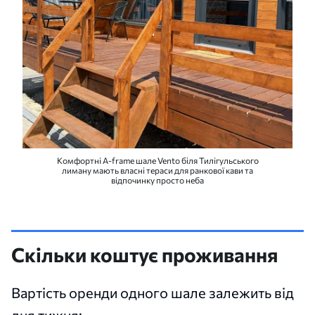
Комфортні A-frame шале Vento біля Тилігульського
лиману мають власні тераси для ранкової кави та
відпочинку просто неба
Скільки коштує проживання
Вартість оренди одного шале залежить від