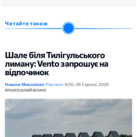
Читайте також
Шале біля Тилігульського
лиману: Vento запрошує на
відпочинок
Новини Миколаєва
•
Реклама
•
9:00, 06 Серпня, 2026
відкрити в новій вкладці