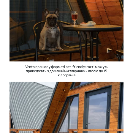
Vento працює у форматі pet-friendly: гості можуть
приїжджати з домашніми тваринами вагою до 15
кілограмів