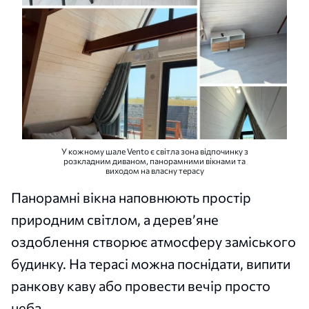
У кожному шале Vento є світла зона відпочинку з
розкладним диваном, панорамними вікнами та
виходом на власну терасу
Панорамні вікна наповнюють простір
природним світлом, а дерев’яне
оздоблення створює атмосферу заміського
будинку. На терасі можна поснідати, випити
ранкову каву або провести вечір просто
неба.