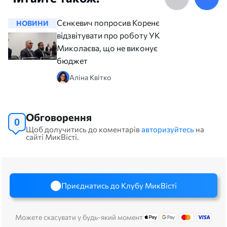
Сєнкевич попросив Коренєва
НОВИНИ
НОВИНИ
відзвітувати про роботу УКБ
Миколаєва, що не виконує
бюджет
Аліна Квітко
Обговорення
0
Щоб долучитись до коментарів
авторизуйтесь
на
сайті МикВісті.
Приєднатись до Клубу МикВісті
Можете скасувати у будь-який момент