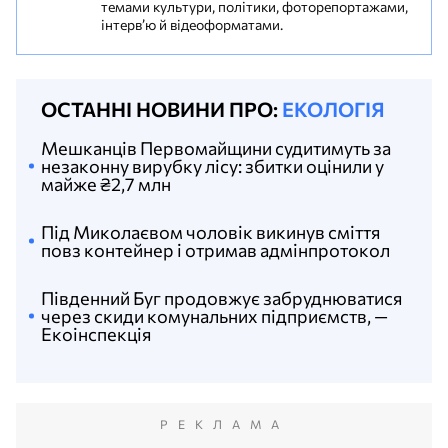
темами культури, політики, фоторепортажами,
інтерв’ю й відеоформатами.
ОСТАННІ НОВИНИ ПРО:
ЕКОЛОГІЯ
Мешканців Первомайщини судитимуть за
незаконну вирубку лісу: збитки оцінили у
майже ₴2,7 млн
Під Миколаєвом чоловік викинув сміття
повз контейнер і отримав адмінпротокол
Південний Буг продовжує забруднюватися
через скиди комунальних підприємств, —
Екоінспекція
РЕКЛАМА