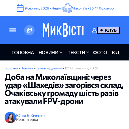
9
серпня
,
2026
•
Неділя
Миколаїв •
26.4°
Похмуро
КЛУБ
ГОЛОВНА
НОВИНИ
ТЕКСТИ
ФОТО
ВІДЕО
Головна
•
Новини
•
Самоврядування
•
8:17, 06 червня, 2026
Доба на Миколаївщині: через
удар «Шахедів» загорівся склад,
Очаківську громаду шість разів
атакували FPV-дрони
Юлія Бойченко
Репортерка