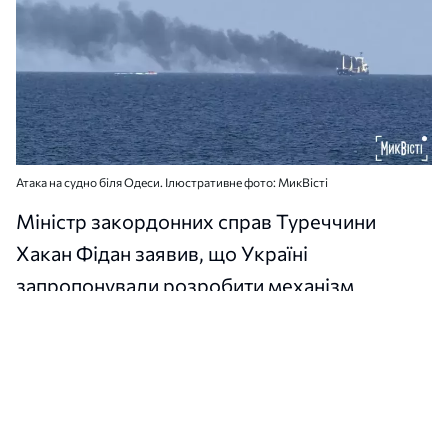
Атака на судно біля Одеси. Ілюстративне фото: МикВісті
Міністр закордонних справ Туреччини
Хакан Фідан заявив, що Україні
запропонували розробити механізм
мораторію на удари по кораблях у Чорному
морі. Аналогічне звернення передали Росії.
Про це сказав очільник МЗС в інтерв’ю
турецькому інформагентству Anadolu,
пише