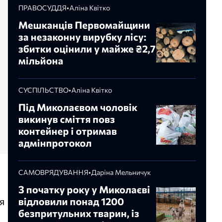
ПРАВОСУДДЯ
•
Аліна Квітко
Мешканців Первомайщини
за незаконну вирубку лісу:
збитки оцінили у майже ₴2,7
мільйона
СУСПІЛЬСТВО
•
Аліна Квітко
Під Миколаєвом чоловік
викинув сміття повз
контейнер і отримав
адмінпротокол
САМОВРЯДУВАННЯ
•
Даріна Мельничук
З початку року у Миколаєві
я
відловили понад 1200
безпритульних тварин, із