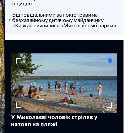
інцидент
Відповідальними за покіс трави на
безхазяйному дитячому майданчику
«Казка» виявилися «Миколаївські парки»
У Миколаєві чоловік стріляв у
натовп на пляжі