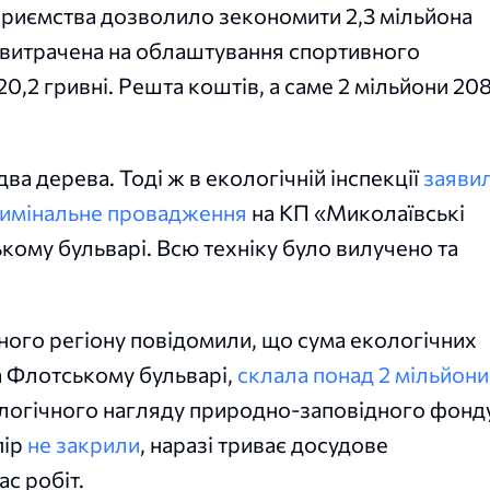
приємства дозволило зекономити 2,3 мільйона
, витрачена на облаштування спортивного
0,2 гривні. Решта коштів, а саме 2 мільйони 20
ва дерева. Тоді ж в екологічній інспекції
заяви
римінальне провадження
на КП «Миколаївські
кому бульварі. Всю техніку було вилучено та
ного регіону повідомили, що сума екологічних
а Флотському бульварі,
склала понад 2 мільйони
ологічного нагляду природно-заповідного фонд
пір
не закрили
, наразі триває досудове
с робіт.