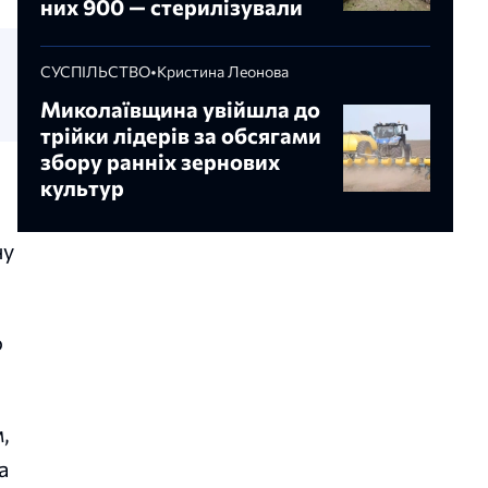
них 900 — стерилізували
СУСПІЛЬСТВО
•
Кристина Леонова
Миколаївщина увійшла до
трійки лідерів за обсягами
збору ранніх зернових
культур
ну
о
,
а