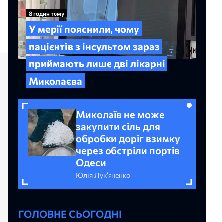
8 годин тому
У мерії пояснили, чому
пацієнтів з інсультом зараз
приймають лише дві лікарні
Миколаєва
Миколаїв не може
закупити сіль для
обробки доріг взимку
через обстріли портів
Одеси
Юлія Лук’яненко
ГОЛОВНЕ СЬОГОДНІ