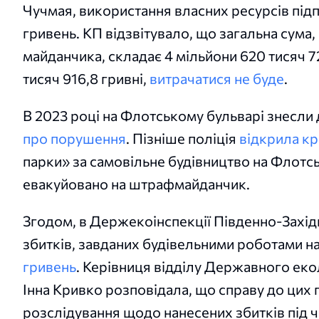
Чучмая, використання власних ресурсів під
гривень. КП відзвітувало, що загальна сума
майданчика, складає 4 мільйони 620 тисяч 72
тисяч 916,8 гривні,
витрачатися не буде
.
В 2023 році на Флотському бульварі знесли д
про порушення
. Пізніше поліція
відкрила к
парки» за самовільне будівництво на Флотсь
евакуйовано на штрафмайданчик.
Згодом, в Держекоінспекції Південно-Захід
збитків, завданих будівельними роботами н
гривень
. Керівниця відділу Державного ек
Інна Кривко розповідала, що справу до цих 
розслідування щодо нанесених збитків під ча