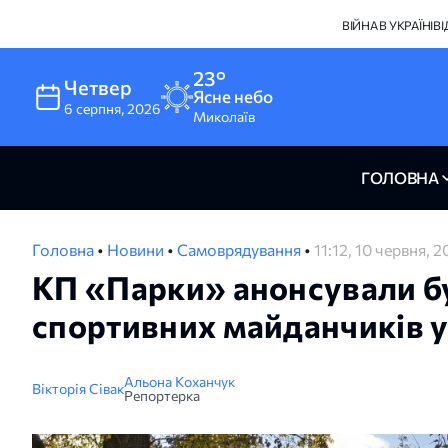
ВІЙНА В УКРАЇНІ
В
23°
Четвер
Ясне небо
6
серпня
,
2026
Миколаїв
ГОЛОВНА
Головна
•
Новини
•
Самоврядування
•
11:12, 10 червня, 
КП «Парки» анонсували б
спортивних майданчиків 
Альона Коханчук
Вікторія Сівак
Репортерка