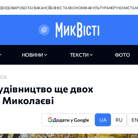
ІДБУДОВА
РОБОТА І ВАКАНСІЇ
БІЗНЕС ТА ЕКОНОМІКА
КУЛЬТУРА
НЕРУХОМІСТЬ
М
НОВИНИ
ТЕКСТИ
ФОТО
2026
удівництво ще двох
у Миколаєві
UA
RU
E
Додати у Google