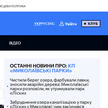
ІСЦЕВА ПОЛІТИКА
Увійти
УКР
РУС
ENG
КЛУБ
ВІДЕО
ОСТАННІ НОВИНИ ПРО:
КП
«МИКОЛАЇВСЬКІ ПАРКИ»
Чистили берег озера, фарбували лавки,
зносили аварійні дерева: Миколаївські
парки розповіли, як утримували парк
«Ліски»
N
Забруднення озера каналізацією у парку
«Ліски» у Миколаєві: чим закінчився