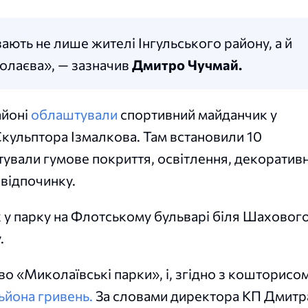
вають не лише жителі Інгульського району, а й
колаєва», — зазначив
Дмитро Чучмай.
айоні
облаштували
спортивний майданчик у
Скульптора Ізмалкова. Там встановили 10
тували гумове покриття, освітлення, декоратив
и відпочинку.
 у парку на Флотському бульварі біля Шаховог
.
о «Миколаївські парки», і, згідно з кошторисом
льйона гривень.
За словами директора КП Дмитр