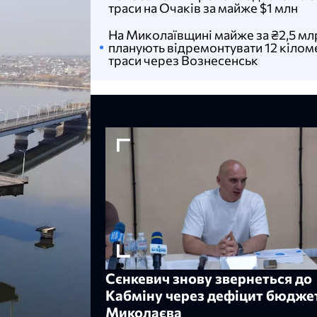
траси на Очаків за майже $1 млн
На Миколаївщині майже за ₴2,5 мл
планують відремонтувати 12 кілом
траси через Вознесенськ
Сєнкевич знову звернеться до
Кабміну через дефіцит бюдже
Миколаєва