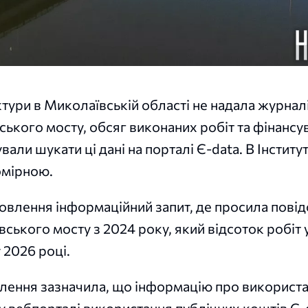
тури в Миколаївській області не надала журнал
ького мосту, обсяг виконаних робіт та фінансу
вали шукати ці дані на порталі Є-data. В Інститу
омірною.
овлення інформаційний запит, де просила повід
вського мосту з 2024 року, який відсоток робіт
 2026 році.
влення зазначила, що інформацію про використ