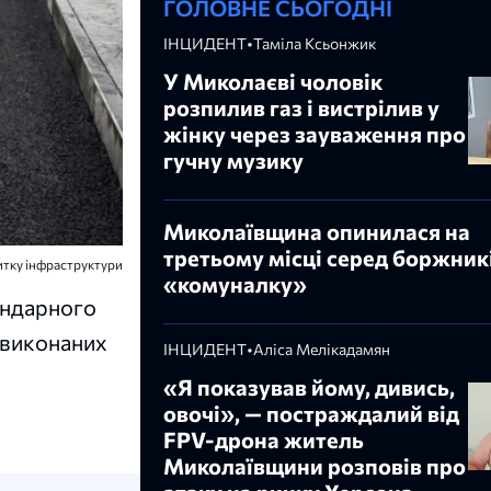
ГОЛОВНЕ СЬОГОДНІ
ІНЦИДЕНТ
•
Таміла Ксьонжик
У Миколаєві чоловік
розпилив газ і вистрілив у
жінку через зауваження про
гучну музику
Миколаївщина опинилася на
третьому місці серед боржникі
итку інфраструктури
«комуналку»
ендарного
 виконаних
ІНЦИДЕНТ
•
Аліса Мелікадамян
«Я показував йому, дивись,
овочі», — постраждалий від
FPV-дрона житель
Миколаївщини розповів про