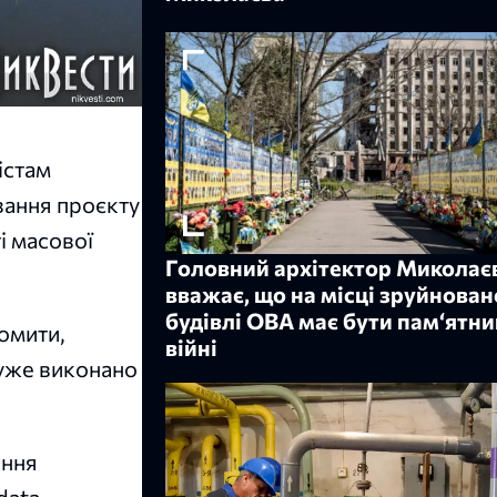
істам
вання проєкту
ті масової
Головний архітектор Миколає
вважає, що на місці зруйнован
будівлі ОВА має бути пам‘ятни
омити,
війні
 уже виконано
ання