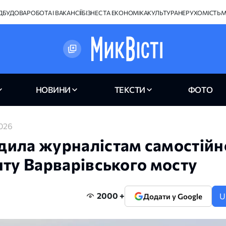
ІДБУДОВА
РОБОТА І ВАКАНСІЇ
БІЗНЕС ТА ЕКОНОМІКА
КУЛЬТУРА
НЕРУХОМІСТЬ
М
НОВИНИ
ТЕКСТИ
ФОТО
2026
дила журналістам самостійн
нту Варварівського мосту
2000 +
U
Додати у Google