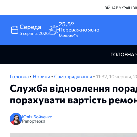
ВІЙНА В УКРАЇНІ
В
25.5°
Середа
Переважно ясно
5
серпня
,
2026
Миколаїв
ГОЛОВНА
Головна
•
Новини
•
Самоврядування
•
11:32, 10 червня, 
Служба відновлення пора
порахувати вартість ремо
Юлія Бойченко
Репортерка