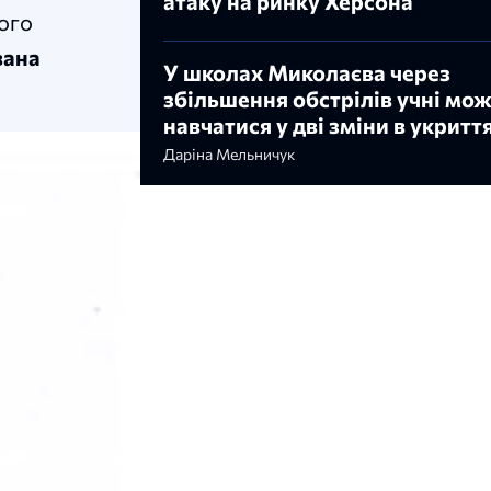
атаку на ринку Херсона
ого
вана
У школах Миколаєва через
збільшення обстрілів учні мо
навчатися у дві зміни в укритт
Даріна Мельничук