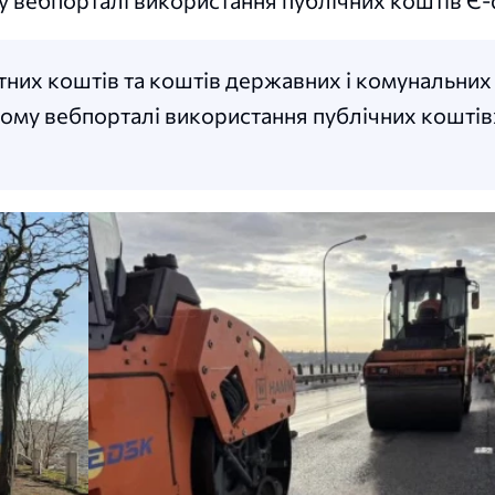
 вебпорталі використання публічних коштів Є-
них коштів та коштів державних і комунальних
ому вебпорталі використання публічних коштів