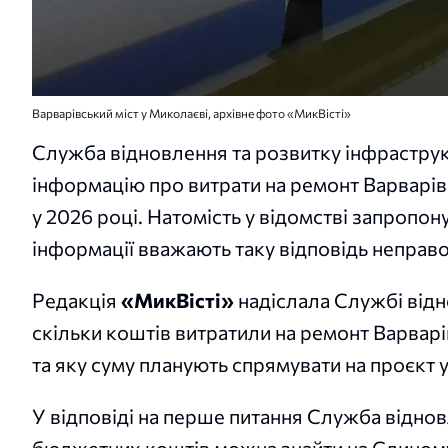
Варварівський міст у Миколаєві, архівне фото «МикВісті»
Служба відновлення та розвитку інфраструк
інформацію про витрати на ремонт Варварівс
у 2026 році. Натомість у відомстві запропону
інформації вважають таку відповідь неправ
Редакція
«МикВісті»
надіслала Службі відн
скільки коштів витратили на ремонт Варварі
та яку суму планують спрямувати на проєкт у
У відповіді на перше питання Служба відно