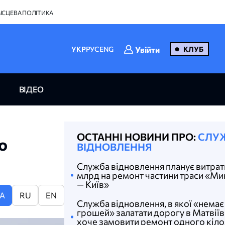
ІСЦЕВА ПОЛІТИКА
Увійти
УКР
РУС
ENG
КЛУБ
ВІДЕО
ОСТАННІ НОВИНИ ПРО:
СЛУ
о
ВІДНОВЛЕННЯ
Служба відновлення планує витрат
млрд на ремонт частини траси «Ми
— Київ»
A
RU
EN
Служба відновлення, в якої «немає
грошей» залатати дорогу в Матвіїв
хоче замовити ремонт одного кіл