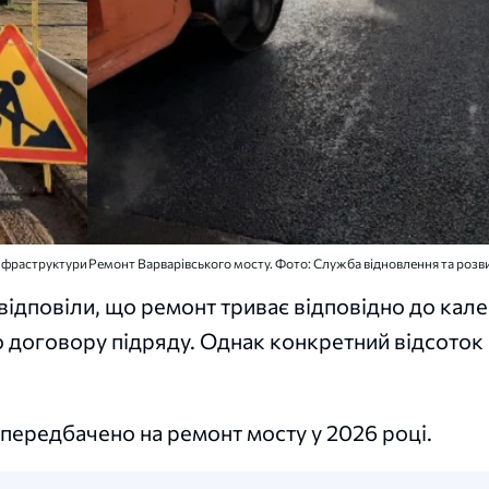
інфраструктури
Ремонт Варварівського мосту. Фото: Служба відновлення та розв
 відповіли, що ремонт триває відповідно до кал
до договору підряду. Однак конкретний відсоток
 передбачено на ремонт мосту у 2026 році.