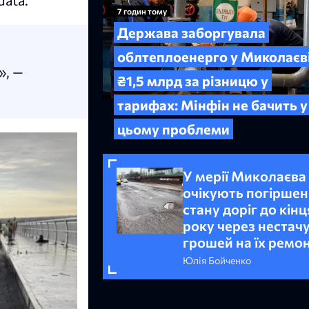
data.
7 годин тому
Держава заборгувала
облтеплоенерго у Миколаєв
», —
₴1,5 млрд за різницю у
тарифах: Мінфін не бачить у
цьому проблеми
У мерії Миколаєва
очікують погірше
стану доріг до кінц
року через нестач
грошей на їх ремо
Юлія Бойченко