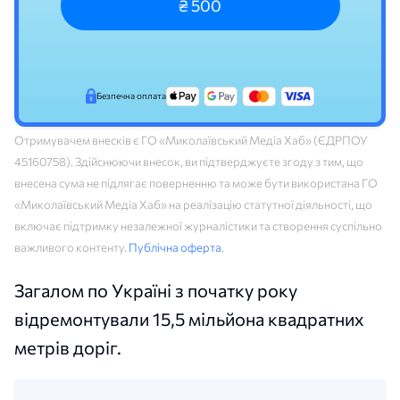
₴ 500
Безпечна оплата
Отримувачем внесків є ГО «Миколаївський Медіа Хаб» (ЄДРПОУ
45160758). Здійснюючи внесок, ви підтверджуєте згоду з тим, що
внесена сума не підлягає поверненню та може бути використана ГО
«Миколаївський Медіа Хаб» на реалізацію статутної діяльності, що
включає підтримку незалежної журналістики та створення суспільно
важливого контенту.
Публічна оферта
.
Загалом по Україні з початку року
відремонтували 15,5 мільйона квадратних
метрів доріг.