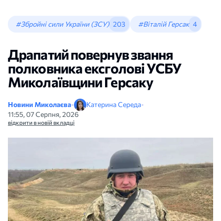
#Збройні сили України (ЗСУ)
203
#Віталій Герсак
4
Драпатий повернув звання
полковника ексголові УСБУ
Миколаївщини Герсаку
Новини Миколаєва
•
Катерина Середа
•
11:55, 07 Серпня, 2026
відкрити в новій вкладці