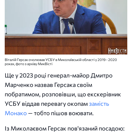
Віталій Герсак очолював УСБУ в Миколаївській області у 2019 - 2020
роках, фото з архіву МикВісті
Ще у 2023 році генерал-майор Дмитро
Марченко назвав Герсака своїм
побратимом, розповівши, що екскерівник
УСБУ віддав перевагу окопам
замість
Монако
— тобто пішов воювати.
Із Миколаєвом Герсак пов'язаний посадою: