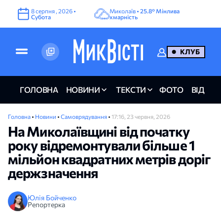
8
серпня
,
2026
•
Миколаїв •
25.8°
Мінлива
Субота
хмарність
КЛУБ
ГОЛОВНА
НОВИНИ
ТЕКСТИ
ФОТО
ВІДЕО
Головна
•
Новини
•
Самоврядування
•
17:16, 23 червня, 2026
На Миколаївщині від початку
року відремонтували більше 1
мільйон квадратних метрів доріг
держзначення
Юлія Бойченко
Репортерка