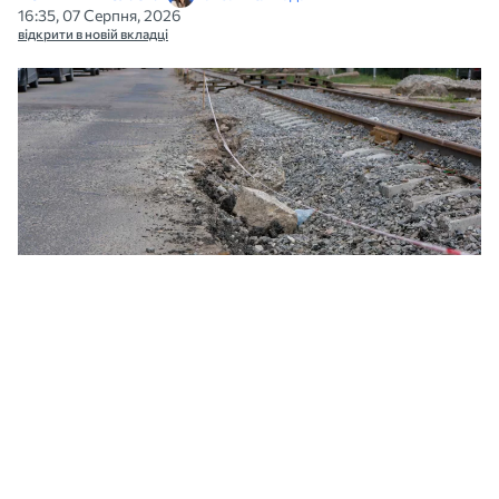
16:35, 07 Серпня, 2026
відкрити в новій вкладці
Дорога вздовж вулиці 6 Слобідська у Миколаєві, 4 червня 2026 рік. Фото:
МикВісті
У Департаменті ЖКГ заявили, що з
понеділка планують розпочати укладання
першого шару асфальту по вулиці 6-й