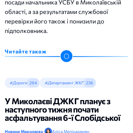
посади начальника УСБУ в Миколаївській
області, а за результатами службової
перевірки його також і понизили до
підполковника.
Читайте також
#Дороги
264
#Департамент ЖКГ
236
У Миколаєві ДЖКГ планує з
наступного тижня почати
асфальтування 6-ї Слобідської
Новини Миколаєва
•
Аліса Мелікадамян
•