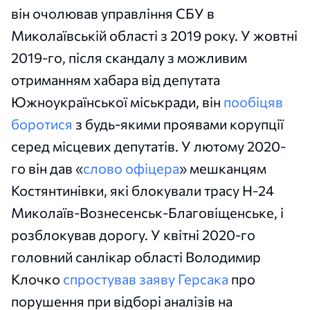
він очолював управління СБУ в
Миколаївській області з 2019 року. У жовтні
2019-го, після скандалу з можливим
отриманням хабара від депутата
Южноукраїнської міськради, він
пообіцяв
боротися
з будь-якими проявами корупції
серед місцевих депутатів. У лютому 2020-
го він дав «
слово офіцера
» мешканцям
Костянтинівки, які блокували трасу Н-24
Миколаїв-Вознесенськ-Благовіщенське, і
розблокував дорогу. У квітні 2020-го
головний санлікар області Володимир
Клочко
спростував заяву Герсака
про
порушення при відборі аналізів на