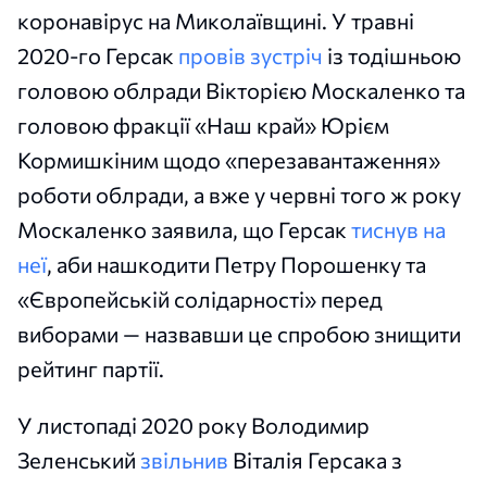
коронавірус на Миколаївщині. У травні
2020-го Герсак
провів зустріч
із тодішньою
головою облради Вікторією Москаленко та
головою фракції «Наш край» Юрієм
Кормишкіним щодо «перезавантаження»
роботи облради, а вже у червні того ж року
Москаленко заявила, що Герсак
тиснув на
неї
, аби нашкодити Петру Порошенку та
«Європейській солідарності» перед
виборами — назвавши це спробою знищити
рейтинг партії.
У листопаді 2020 року Володимир
Зеленський
звільнив
Віталія Герсака з