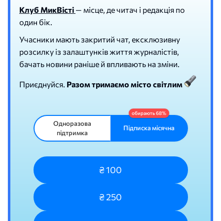
Клуб МикВісті
— місце, де читач і редакція по
один бік.
Учасники мають закритий чат, ексклюзивну
розсилку із залаштунків життя журналістів,
бачать новини раніше й впливають на зміни.
Приєднуйся.
Разом тримаємо місто світлим
Одноразова
Підписка місячна
підтримка
₴ 100
₴ 250