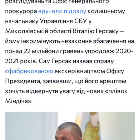
розслідувань та Офіс генерального
прокурора
вручили підозру
колишньому
начальнику Управління СБУ у
Миколаївській області Віталію Герсаку —
йому інкримінують незаконне збагачення на
понад 22 мільйони гривень упродовж 2020-
2021 років. Сам Герсак назвав справу
сфабрикованою
екскерівництвом Офісу
Президента, заявивши, що його арештом
хочуть відвернути увагу від нових «плівок
Міндіча».