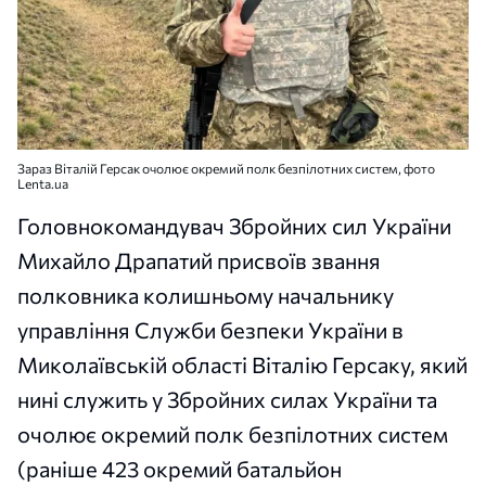
Зараз Віталій Герсак очолює окремий полк безпілотних систем, фото
Lenta.ua
Головнокомандувач Збройних сил України
Михайло Драпатий присвоїв звання
полковника колишньому начальнику
управління Служби безпеки України в
Миколаївській області Віталію Герсаку, який
нині служить у Збройних силах України та
очолює окремий полк безпілотних систем
(раніше 423 окремий батальйон