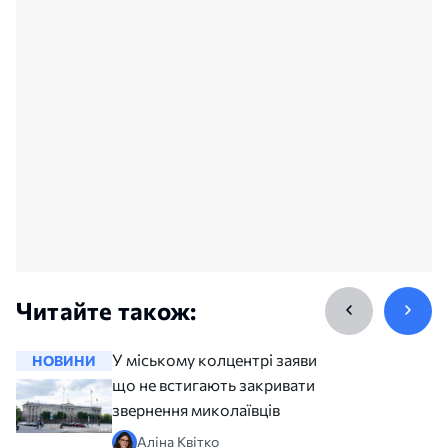
Читайте також:
У міському колцентрі заявили,
НОВИНИ
НОВИНИ
що не встигають закривати всі
звернення миколаївців
Аліна Квітко