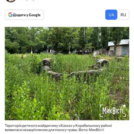
UA
RU
Додати у Google
Територія дитячого майданчику «Казка» у Корабельному районі
виявилася незакріпленою для покосу трави. Фото: МикВісті