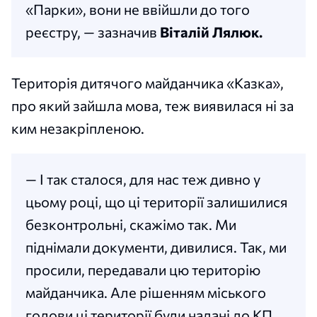
«Парки», вони не ввійшли до того
реєстру, — зазначив
Віталій Лялюк.
Територія дитячого майданчика «Казка»,
про який зайшла мова, теж виявилася ні за
ким незакріпленою.
— І так сталося, для нас теж дивно у
цьому році, що ці території залишилися
безконтрольні, скажімо так. Ми
піднімали документи, дивилися. Так, ми
просили, передавали цю територію
майданчика. Але рішенням міського
голови ці території були надані до КП