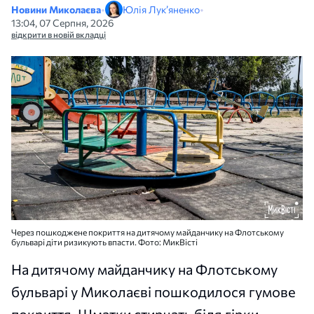
Новини Миколаєва
•
Юлія Лук’яненко
•
13:04, 07 Серпня, 2026
відкрити в новій вкладці
Через пошкоджене покриття на дитячому майданчику на Флотському
бульварі діти ризикують впасти. Фото: МикВісті
На дитячому майданчику на Флотському
бульварі у Миколаєві пошкодилося гумове
покриття. Шматки стирчать біля гірки,