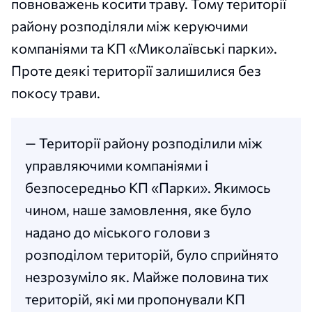
повноважень косити траву. Тому території
району розподіляли між керуючими
компаніями та КП «Миколаївські парки».
Проте деякі території залишилися без
покосу трави.
— Території району розподілили між
управляючими компаніями і
безпосередньо КП «Парки». Якимось
чином, наше замовлення, яке було
надано до міського голови з
розподілом територій, було сприйнято
незрозуміло як. Майже половина тих
територій, які ми пропонували КП