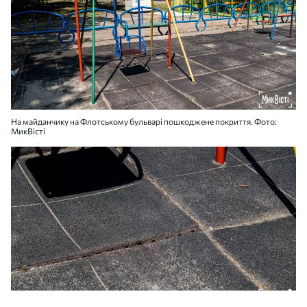
На майданчику на Флотському бульварі пошкоджене покриття. Фото:
МикВісті