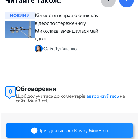
Кількість непрацюючих камер
НОВИНИ
НОВИНИ
відеоспостереження у
Миколаєві зменшилася майже
вдвічі
Юлія Лук’яненко
Обговорення
0
Щоб долучитись до коментарів
авторизуйтесь
на
сайті МикВісті.
Приєднатись до Клубу МикВісті