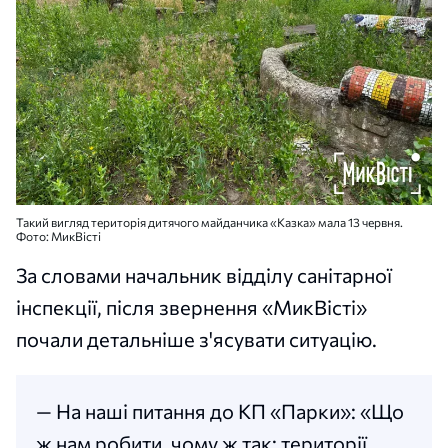
Такий вигляд територія дитячого майданчика «Казка» мала 13 червня.
Фото: МикВісті
За словами начальник відділу санітарної
інспекції, після звернення «МикВісті»
почали детальніше з'ясувати ситуацію.
— На наші питання до КП «Парки»: «Що
ж нам робити, чому ж так: території