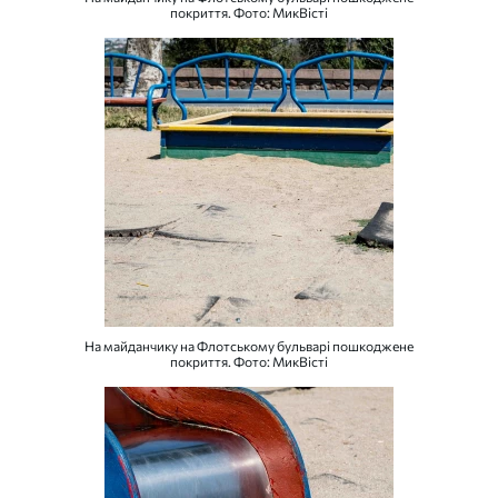
покриття. Фото: МикВісті
На майданчику на Флотському бульварі пошкоджене
покриття. Фото: МикВісті