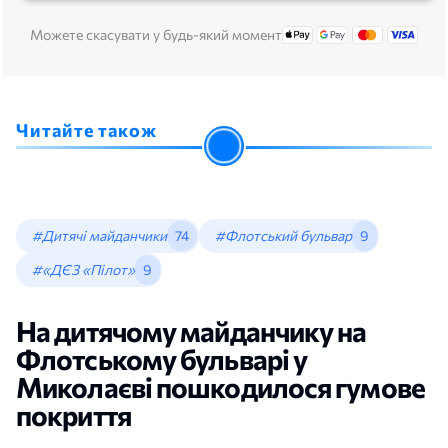
Можете скасувати у будь-який момент
Читайте також
#Дитячі майданчики
74
#Флотський бульвар
9
#«ДЄЗ «Пілот»
9
На дитячому майданчику на
Флотському бульварі у
Миколаєві пошкодилося гумове
покриття