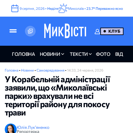
9
серпня
,
2026
•
Неділя
Миколаїв •
23.7°
Переважно ясно
КЛУБ
ГОЛОВНА
НОВИНИ
ТЕКСТИ
ФОТО
ВІДЕО
Головна
•
Новини
•
Самоврядування
•
14:33, 24 червня, 2026
У Корабельній адміністрації
заявили, що «Миколаївські
парки» врахували не всі
території району для покосу
трави
Юлія Лук’яненко
Репортерка