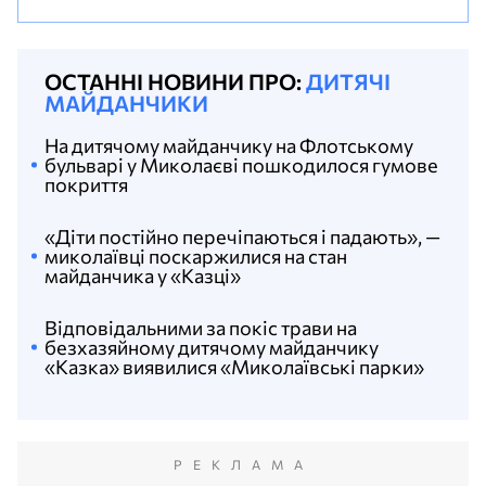
ОСТАННІ НОВИНИ ПРО:
ДИТЯЧІ
МАЙДАНЧИКИ
На дитячому майданчику на Флотському
бульварі у Миколаєві пошкодилося гумове
покриття
«Діти постійно перечіпаються і падають», —
миколаївці поскаржилися на стан
майданчика у «Казці»
Відповідальними за покіс трави на
безхазяйному дитячому майданчику
«Казка» виявилися «Миколаївські парки»
РЕКЛАМА