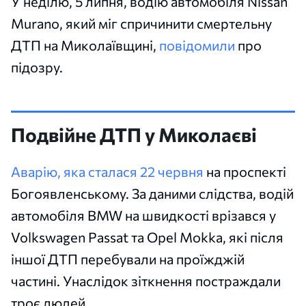
У неділю, 5 липня, водію автомобіля Nissan
Murano, який міг спричинити смертельну
ДТП на Миколаївщині,
повідомили
про
підозру.
Подвійне ДТП у Миколаєві
Аварію, яка сталася 22 червня
на проспекті
Богоявленському. За даними слідства, водій
автомобіля BMW на швидкості врізався у
Volkswagen Passat та Opel Mokka, які після
іншої ДТП перебували на проїжджій
частині. Унаслідок зіткнення постраждали
троє людей.