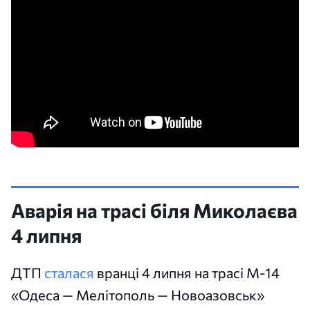
Аварія на трасі біля Миколаєва
4 липня
ДТП
сталася
вранці 4 липня на трасі М-14
«Одеса — Мелітополь — Новоазовськ»