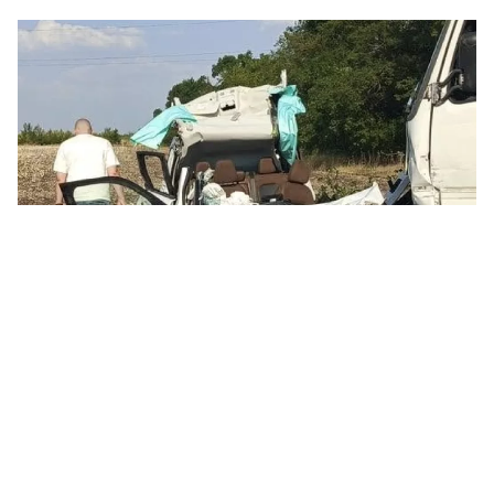
Наслідки ДТП під Миколаєвом. Фото: Миколаївський ЗШР ТЧХУ
На трасі Миколаїв — Одеса 6 серпня сталася
зіткнулась вантажівка та легковий
автомобіль. Унаслідок аварії травми різного