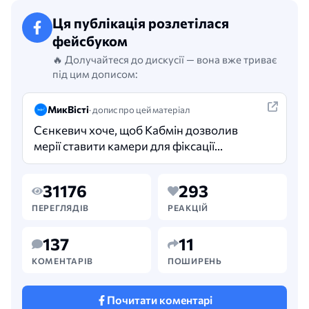
Ця публікація розлетілася
фейсбуком
🔥 Долучайтеся до дискусії — вона вже триває
під цим дописом:
МикВісті
· допис про цей матеріал
Сєнкевич хоче, щоб Кабмін дозволив
мерії ставити камери для фіксації
порушень ПДР: «Місто може
озолотитися». Міський голова
31176
293
Олександр Сєнкевич пропонує
встановлювати камери контролю
ПЕРЕГЛЯДІВ
РЕАКЦІЙ
швидкості…
137
11
КОМЕНТАРІВ
ПОШИРЕНЬ
Почитати коментарі