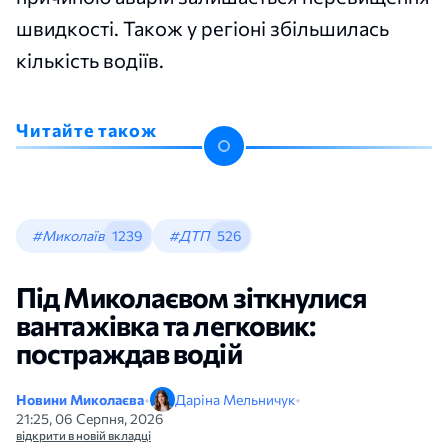
швидкості. Також у регіоні збільшилась
кількість водіїв.
Читайте також
#Миколаїв
1239
#ДТП
526
Під Миколаєвом зіткнулися
вантажівка та легковик:
постраждав водій
Новини Миколаєва
•
Даріна Мельничук
•
21:25, 06 Серпня, 2026
відкрити в новій вкладці