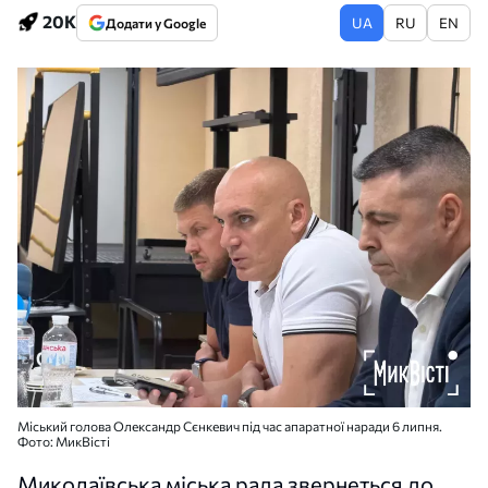
20K
UA
RU
EN
Додати у Google
Міський голова Олександр Сєнкевич під час апаратної наради 6 липня.
Фото: МикВісті
Миколаївська міська рада звернеться до