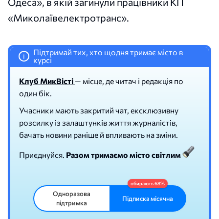
Одеса», в якій загинули працівники КП
«Миколаївелектротранс».
Підтримай тих, хто щодня тримає місто в
i
курсі
Клуб МикВісті
— місце, де читач і редакція по
один бік.
Учасники мають закритий чат, ексклюзивну
розсилку із залаштунків життя журналістів,
бачать новини раніше й впливають на зміни.
Приєднуйся.
Разом тримаємо місто світлим
Одноразова
Підписка місячна
підтримка