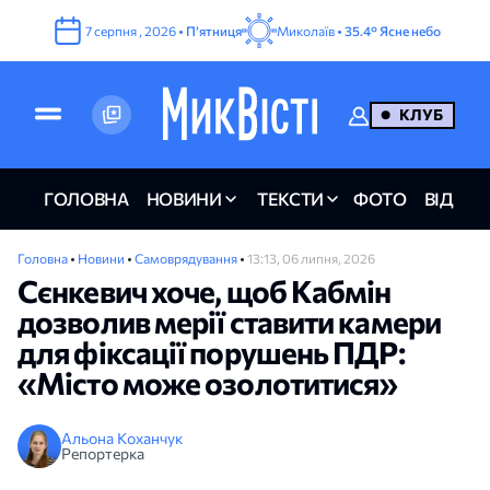
7
серпня
,
2026
•
Пʼятниця
Миколаїв •
35.4°
Ясне небо
КЛУБ
ГОЛОВНА
НОВИНИ
ТЕКСТИ
ФОТО
ВІДЕО
Головна
•
Новини
•
Самоврядування
•
13:13, 06 липня, 2026
Сєнкевич хоче, щоб Кабмін
дозволив мерії ставити камери
для фіксації порушень ПДР:
«Місто може озолотитися»
Альона Коханчук
Репортерка