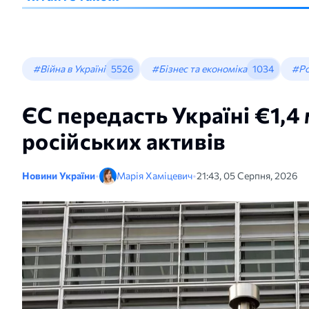
#Війна в Україні
5526
#Бізнес та економіка
1034
#Ро
ЄС передасть Україні €1,4
російських активів
Новини України
•
Марія Хаміцевич
•
21:43, 05 Серпня, 2026