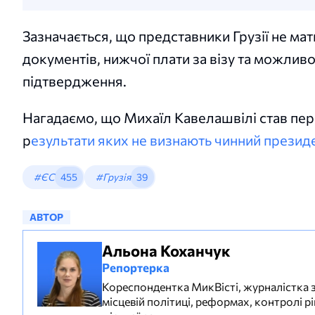
Зазначається, що представники Грузії не ма
документів, нижчої плати за візу та можлив
підтвердження.
Нагадаємо, що Михаїл Кавелашвілі став пер
р
езультати яких не визнають чинний презид
#ЄС
455
#Грузія
39
АВТОР
Альона Коханчук
Репортерка
Кореспондентка МикВісті, журналістка з 
місцевій політиці, реформах, контролі р