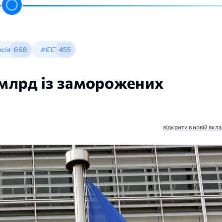
сія
668
#ЄС
455
 млрд із заморожених
відкрити в новій вкла