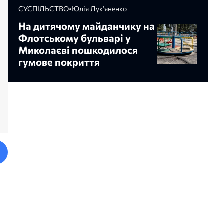
СУСПІЛЬСТВО
•
Юлія Лук’яненко
На дитячому майданчику на
Флотському бульварі у
Миколаєві пошкодилося
гумове покриття
етвертим конкурсом
Це проміжний, але важливий
НОВИНИ
вання сміття Сєнкевич
результат, — у Миколаєві
що готовий змінювати
відремонтували дорогу до
вила
Матвіївського кладовища