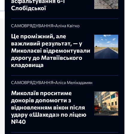
асфальтування 6-ї
Слобідської
САМОВРЯДУВАННЯ
•
Аліна Квітко
Це проміжний, але
важливий результат, — у
Миколаєві відремонтували
дорогу до Матвіївського
кладовища
САМОВРЯДУВАННЯ
•
Аліса Мелікадамян
Миколаїв проситиме
донорів допомогти з
відновленням вікон після
удару «Шахеда» по ліцею
№40