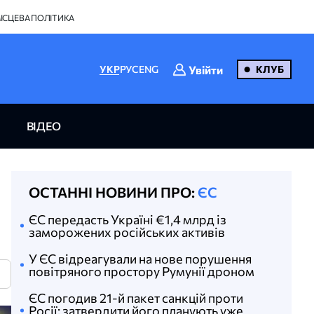
ІСЦЕВА ПОЛІТИКА
Увійти
УКР
РУС
ENG
КЛУБ
ВІДЕО
ОСТАННІ НОВИНИ ПРО:
ЄС
ЄС передасть Україні €1,4 млрд із
заморожених російських активів
У ЄС відреагували на нове порушення
повітряного простору Румунії дроном
N
ЄС погодив 21-й пакет санкцій проти
Росії: затвердити його планують уже