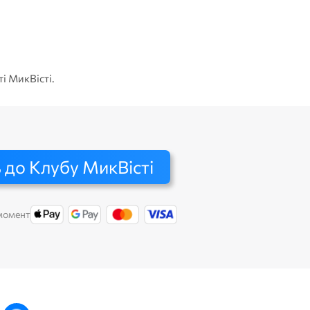
Катер
ті МикВісті.
 до Клубу МикВісті
 момент