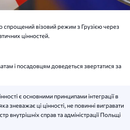
о спрощений візовий режим з Грузією через
тичних цінностей.
атам і посадовцям доведеться звертатися за
нності є основними принципами інтеграції в
ка зневажає ці цінності, не повинні вигравати
стр внутрішніх справ та адміністрації Польщі