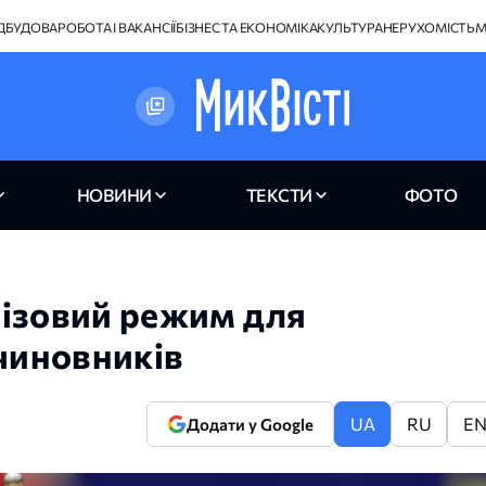
ІДБУДОВА
РОБОТА І ВАКАНСІЇ
БІЗНЕС ТА ЕКОНОМІКА
КУЛЬТУРА
НЕРУХОМІСТЬ
М
НОВИНИ
ТЕКСТИ
ФОТО
візовий режим для
 чиновників
UA
RU
E
Додати у Google