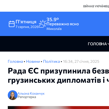
ВІЙНА В УКРАЇНІ
В
35.9°
Пʼятниця
Переважно ясно
7
серпня
,
2026
Миколаїв
ГОЛОВНА
Головна
•
Новини
•
Політика
•
16:34, 27 січня, 2025
Рада ЄС призупинила без
грузинських дипломатів і
Альона Коханчук
Репортерка