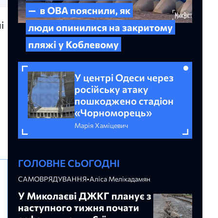
— в ОВА пояснили, як
і
люди опинилися на закритому
пляжі у Коблевому
У центрі Одеси через
російську атаку
пошкоджено стадіон
«Чорноморець»
Марія Хаміцевич
ГОЛОВНЕ СЬОГОДНІ
САМОВРЯДУВАННЯ
•
Аліса Мелікадамян
У Миколаєві ДЖКГ планує з
наступного тижня почати