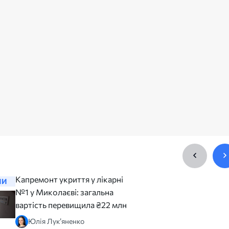
Капремонт укриття у лікарні
Перед ч
НИ
НОВИНИ
№1 у Миколаєві: загальна
на сорту
вартість перевищила ₴22 млн
заявив, 
його пра
Юлія Лук’яненко