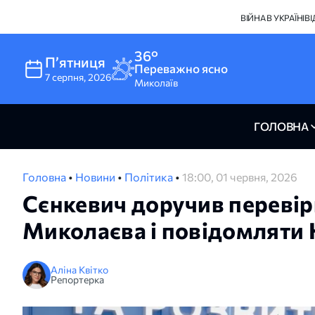
ВІЙНА В УКРАЇНІ
В
36°
Пʼятниця
Переважно ясно
7
серпня
,
2026
Миколаїв
ГОЛОВНА
Головна
•
Новини
•
Політика
•
18:00, 01 червня, 2026
Сєнкевич доручив перевіри
Миколаєва і повідомляти
Аліна Квітко
Репортерка