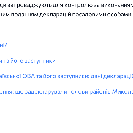
ходи запроваджують для контролю за виконання
ним поданням декларацій посадовими особами м
ні?
та його заступники
ївської ОВА та його заступники: дані деклараці
ження: що задекларували голови районів Микол