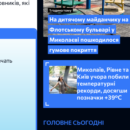
вників, які
1 година тому
На дитячому майданчику на
Флотському бульварі у
Миколаєві пошкодилося
гумове покриття
ачать
Миколаїв, Рівне та
Київ учора побили
температурні
рекорди, досягши
позначки +39°C
ГОЛОВНЕ СЬОГОДНІ