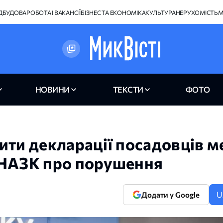
ІДБУДОВА
РОБОТА І ВАКАНСІЇ
БІЗНЕС ТА ЕКОНОМІКА
КУЛЬТУРА
НЕРУХОМІСТЬ
М
НОВИНИ
ТЕКСТИ
ФОТО
ти декларації посадовців ме
 НАЗК про порушення
U
Додати у Google