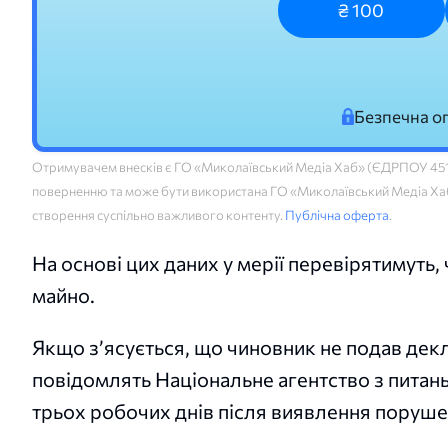
₴ 100
Безпечна о
Отримувачем внесків є ГО «Миколаївський Медіа Хаб» (ЄДРПОУ 45160
поверненню та може бути використана ГО «Миколаївський Медіа Хаб»
створення суспільно важливого контенту.
Публічна оферта
.
На основі цих даних у мерії перевірятимуть,
майно.
Якщо з’ясується, що чиновник не подав декл
повідомлять Національне агентство з питань
трьох робочих днів після виявлення поруше