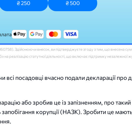
₴ 250
₴ 500
плата
758). Здійснюючи внесок, ви підтверджуєте згоду з тим, що внесена сума
 на реалізацію статутної діяльності, що включає підтримку незалежної ж
 чи всі посадовці вчасно подали декларації про 
арацію або зробив це із запізненням, про такий
 запобігання корупції (НАЗК). Зробити це мают
ння.