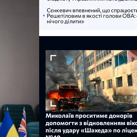
Сєнкевич впевнений, що спрацюєть
Решетіловим в якості голови ОВА:
нічого ділити»
Миколаїв проситиме донорів
допомогти з відновленням вік
після удару «Шахеда» по ліце