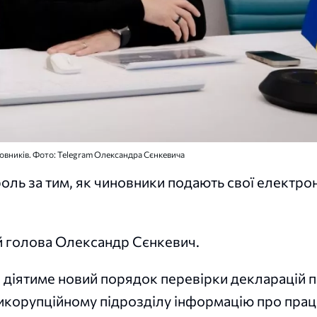
овників. Фото: Telegram Олександра Сєнкевича
роль за тим, як чиновники подають свої електро
й голова Олександр Сєнкевич.
і діятиме новий порядок перевірки декларацій 
тикорупційному підрозділу інформацію про праці