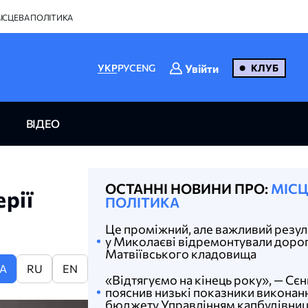
ІСЦЕВА ПОЛІТИКА
Увійти
УКР
РУС
ENG
КЛУБ
ВІДЕО
ОСТАННІ НОВИНИ ПРО:
МІСЦ
рії
ПОЛІТИКА
Це проміжний, але важливий резуль
у Миколаєві відремонтували доро
Матвіївського кладовища
A
RU
EN
«Відтягуємо на кінець року», — Сє
пояснив низькі показники виконан
бюджету Управлінням капбудівниц