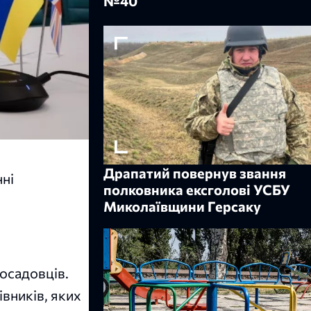
№40
Драпатий повернув звання
нні
полковника ексголові УСБУ
Миколаївщини Герсаку
посадовців.
вників, яких