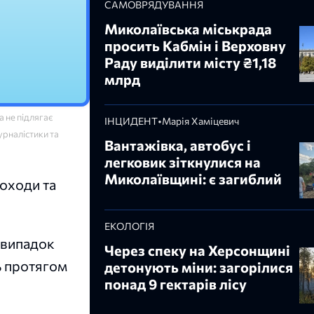
САМОВРЯДУВАННЯ
Миколаївська міськрада
просить Кабмін і Верховну
Раду виділити місту ₴1,18
млрд
 не підлягає
ІНЦИДЕНТ
•
Марія Хаміцевич
урналістики та
Вантажівка, автобус і
легковик зіткнулися на
Миколаївщині: є загиблий
доходи та
ЕКОЛОГІЯ
 випадок
Через спеку на Херсонщині
ь протягом
детонують міни: загорілися
понад 9 гектарів лісу