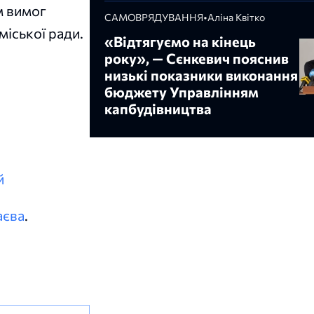
м вимог
САМОВРЯДУВАННЯ
•
Аліна Квітко
іської ради.
«Відтягуємо на кінець
року», — Сєнкевич пояснив
низькі показники виконання
бюджету Управлінням
капбудівництва
й
аєва
.