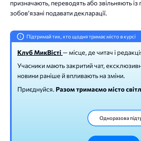
призначають, переводять або звільняють із п
зобов’язані подавати декларації.
Підтримай тих, хто щодня тримає місто в курсі
i
Клуб МикВісті
— місце, де читач і редакці
Учасники мають закритий чат, ексклюзивну
новини раніше й впливають на зміни.
Приєднуйся.
Разом тримаємо місто світ
Одноразова підт