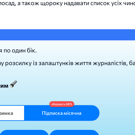
осад, а також щороку надавати список усіх чино
я по один бік.
 розсилку із залаштунків життя журналістів, б
лим
римка
Підписка місячна