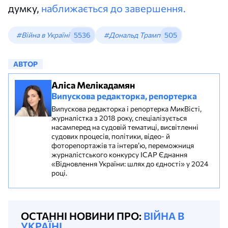
думку,
наближається до завершення.
#Війна в Україні
5536
#Дональд Трамп
505
АВТОР
Аліса Мелікадамян
Випускова редакторка, репортерка
Випускова редакторка і репортерка МикВісті,
журналістка з 2018 року, спеціалізується
насамперед на судовій тематиці, висвітленні
судових процесів, політики, відео- й
фоторепортажів та інтерв’ю, переможниця
журналістського конкурсу ІСАР Єднання
«Відновлення України: шлях до єдності» у 2024
році.
ОСТАННІ НОВИНИ ПРО:
ВІЙНА В
УКРАЇНІ