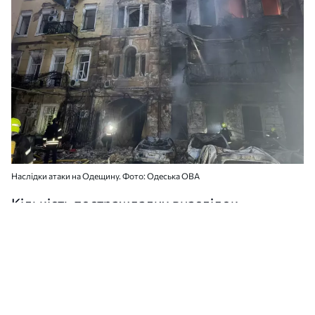
Наслідки атаки на Одещину. Фото: Одеська ОВА
Кількість постраждалих внаслідок
російської атаки на Одеську область
збільшилася до дев'яти. Всі люди
госпіталізовані у стані середньої тяжкості.
Про це
повідомив
голова Одеської