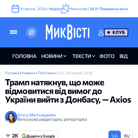
9
серпня
,
2026
•
Неділя
Миколаїв •
28.5°
Переважно ясно
КЛУБ
ГОЛОВНА
НОВИНИ
ТЕКСТИ
ФОТО
ВІДЕО
Головна
•
Новини
•
Політика
•
6:26, 28 червня, 2026
Трамп натякнув, що може
відмовитися від вимог до
України вийти з Донбасу, — Axios
Аліса Мелікадамян
Випускова редакторка, репортерка
2K
UA
RU
Додати у Google