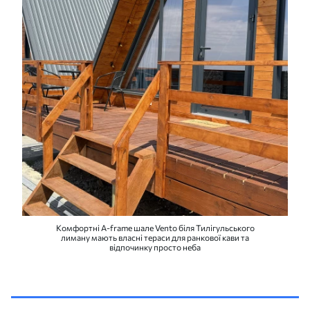
Комфортні A-frame шале Vento біля Тилігульського
лиману мають власні тераси для ранкової кави та
відпочинку просто неба