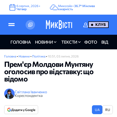
6
серпня
,
2026
•
Миколаїв •
36.7°
Мінлива
Четвер
хмарність
КЛУБ
ГОЛОВНА
НОВИНИ
ТЕКСТИ
ФОТО
ВІДЕО
Головна
•
Новини
•
Політика
•
10:51, 03 липня, 2026
Прем'єр Молдови Мунтяну
оголосив про відставку: що
відомо
Світлана Іванченко
Кореспондентка
UA
RU
Додати у Google