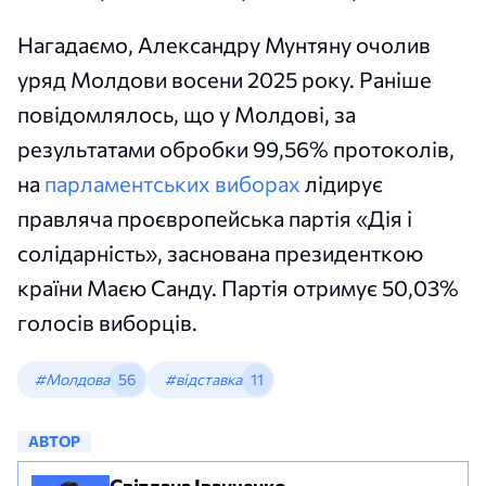
Нагадаємо, Александру Мунтяну очолив
уряд Молдови восени 2025 року. Раніше
повідомлялось, що у Молдові, за
результатами обробки 99,56% протоколів,
на
парламентських виборах
лідирує
правляча проєвропейська партія «Дія і
солідарність», заснована президенткою
країни Маєю Санду. Партія отримує 50,03%
голосів виборців.
#Молдова
56
#відставка
11
АВТОР
Світлана Іванченко