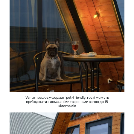
Vento працює у форматі pet-friendly: гості можуть
приїжджати з домашніми тваринами вагою до 15
кілограмів