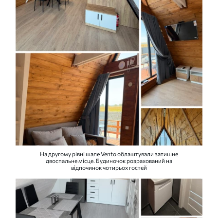
На другому рівні шале Vento облаштували затишне
двоспальне місце. Будиночок розрахований на
відпочинок чотирьох гостей