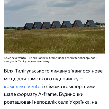
Комплекс Vento — це сім нових A-frame шале серед степової природи
неподалік Тилігульського лиману
Біля Тилігульського лиману з’явилося нове
місце для заміського відпочинку —
комплекс Vento
із сімома комфортними
шале формату A-frame. Будиночки
розташовані неподалік села Українка, на