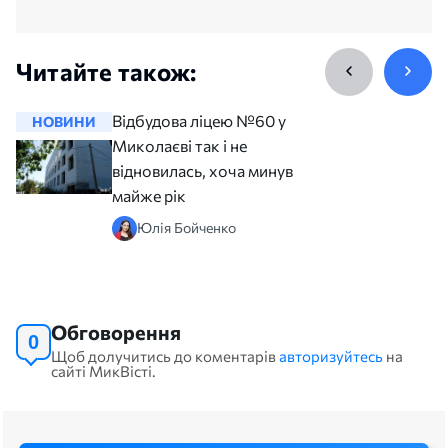
Читайте також:
Відбудова ліцею №60 у
НОВИНИ
НОВИНИ
Миколаєві так і не
відновилась, хоча минув
майже рік
Юлія Бойченко
Обговорення
0
Щоб долучитись до коментарів
авторизуйтесь
на
сайті МикВісті.