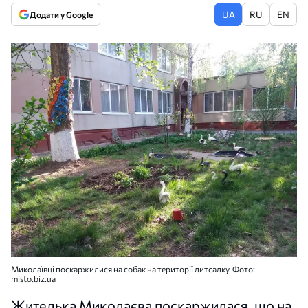
UA
RU
EN
Додати у Google
Миколаївці поскаржилися на собак на території дитсадку. Фото:
misto.biz.ua
Жителька Миколаєва поскаржилася, що на