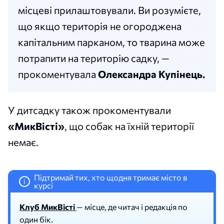
місцеві прилаштовували. Ви розумієте,
що якщо територія не огороджена
капітальним парканом, то тварина може
потрапити на територію садку, —
прокоментувала
Олександра Купінець.
У дитсадку також прокоментували
«МикВісті»
, що собак на їхній території
немає.
Підтримай тих, хто щодня тримає місто в
i
курсі
Клуб МикВісті
— місце, де читач і редакція по
один бік.