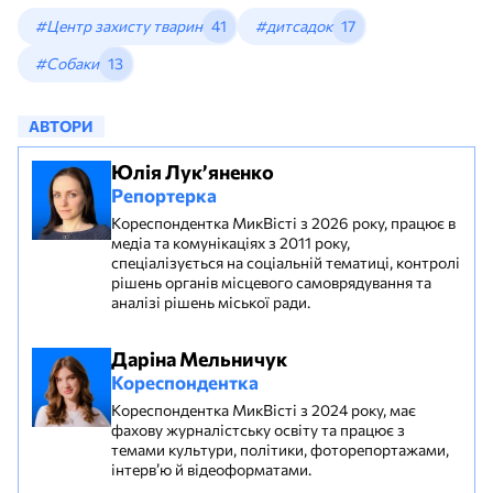
#Центр захисту тварин
41
#дитсадок
17
#Собаки
13
АВТОРИ
Юлія Лук’яненко
Репортерка
Кореспондентка МикВісті з 2026 року, працює в
медіа та комунікаціях з 2011 року,
спеціалізується на соціальній тематиці, контролі
рішень органів місцевого самоврядування та
аналізі рішень міської ради.
Даріна Мельничук
Кореспондентка
Кореспондентка МикВісті з 2024 року, має
фахову журналістську освіту та працює з
темами культури, політики, фоторепортажами,
інтерв’ю й відеоформатами.