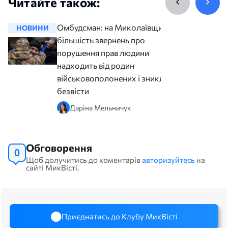
Читайте також:
Омбудсман: на Миколаївщині
НОВИНИ
НОВИНИ
більшість звернень про
порушення прав людини
надходить від родин
військовополонених і зниклих
безвісти
Даріна Мельничук
Обговорення
0
Щоб долучитись до коментарів
авторизуйтесь
на
сайті МикВісті.
Приєднатись до Клубу МикВісті