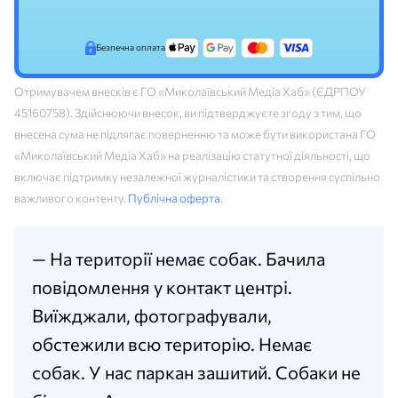
Безпечна оплата
Отримувачем внесків є ГО «Миколаївський Медіа Хаб» (ЄДРПОУ
45160758). Здійснюючи внесок, ви підтверджуєте згоду з тим, що
внесена сума не підлягає поверненню та може бути використана ГО
«Миколаївський Медіа Хаб» на реалізацію статутної діяльності, що
включає підтримку незалежної журналістики та створення суспільно
важливого контенту.
Публічна оферта
.
— На території немає собак. Бачила
повідомлення у контакт центрі.
Виїжджали, фотографували,
обстежили всю територію. Немає
собак. У нас паркан зашитий. Собаки не