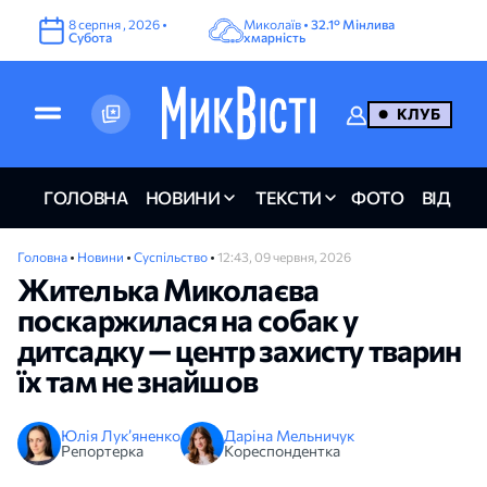
8
серпня
,
2026
•
Миколаїв •
32.1°
Мінлива
Субота
хмарність
КЛУБ
ГОЛОВНА
НОВИНИ
ТЕКСТИ
ФОТО
ВІДЕО
Головна
•
Новини
•
Суспільство
•
12:43, 09 червня, 2026
Жителька Миколаєва
поскаржилася на собак у
дитсадку — центр захисту тварин
їх там не знайшов
Юлія Лук’яненко
Даріна Мельничук
Репортерка
Кореспондентка