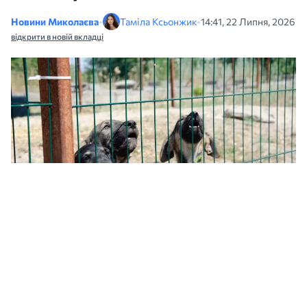
Новини Миколаєва
•
Таміла Ксьонжик
•
14:41, 22 Липня, 2026
відкрити в новій вкладці
КП "Центр захисту тварин" представлятиме інтереси Миколаївської
громади перед судом. Архівне фото МикВісті
КП «Центр захисту тварин» представлятиме