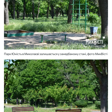
Парк Юність в Миколаєві залишається у занедбаному стані, фото МикВісті