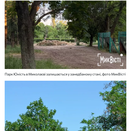
Парк Юність в Миколаєві залишається у занедбаному стані, фото МикВісті