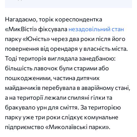
Нагадаємо, торік кореспондентка
«МикВісті» фіксувала
незадовільний стан
парку «Юність» через два роки після його
повернення від орендаря у власність міста.
Тоді територія виглядала занедбаною:
більшість лавочок були старими або
пошкодженими, частина дитячих
майданчиків перебувала в аварійному стані,
а на території лежали спиляні гілки та
бракувало урн для сміття. За територією
парку уже три роки слідкує комунальне
підприємство «Миколаївські парки».