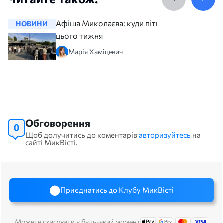
Афіша Миколаєва: куди піти
НОВИНИ
НОВИНИ
цього тижня
Марія Хаміцевич
Обговорення
0
Щоб долучитись до коментарів
авторизуйтесь
на
сайті МикВісті.
Приєднатись до Клубу МикВісті
Можете скасувати у будь-який момент