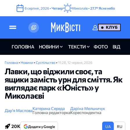
6
серпня
,
2026
•
Четвер
Миколаїв •
27.7°
Ясне небо
КЛУБ
ГОЛОВНА
НОВИНИ
ТЕКСТИ
ФОТО
ВІДЕО
Головна
•
Новини
•
Суспільство
•
11:28, 12 червня, 2026
Лавки, що віджили своє, та
ящики замість урн для сміття. Як
виглядає парк «Юність» у
Миколаєві
Катерина Середа
Даріна Мельничук
Дар‘я Маслова
Головна редакторка
Кореспондентка
20K
UA
RU
Додати у Google