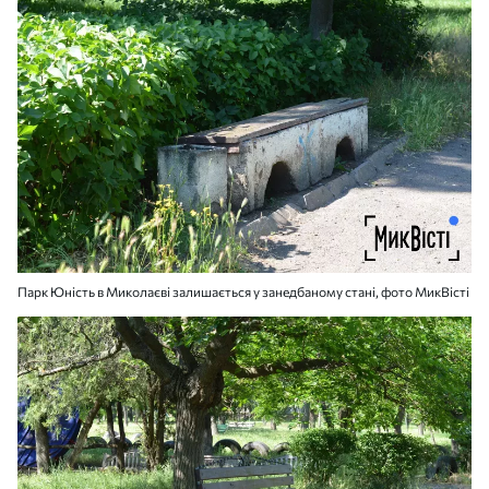
Парк Юність в Миколаєві залишається у занедбаному стані, фото МикВісті