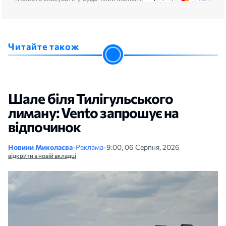
Читайте також
Шале біля Тилігульського
лиману: Vento запрошує на
відпочинок
Новини Миколаєва
•
Реклама
•
9:00, 06 Серпня, 2026
відкрити в новій вкладці