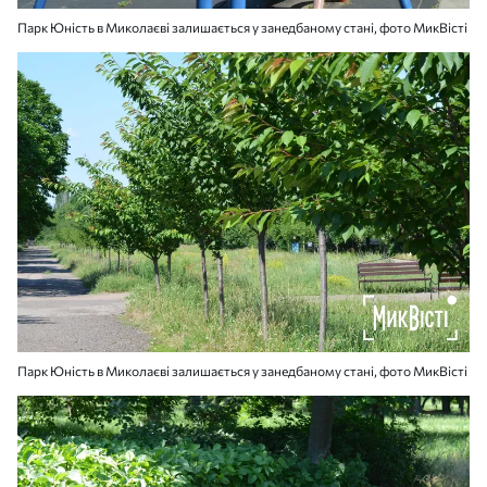
Парк Юність в Миколаєві залишається у занедбаному стані, фото МикВісті
Парк Юність в Миколаєві залишається у занедбаному стані, фото МикВісті