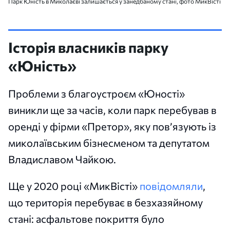
Парк Юність в Миколаєві залишається у занедбаному стані, фото МикВісті
Історія власників парку
«Юність»
Проблеми з благоустроєм «Юності»
виникли ще за часів, коли парк перебував в
оренді у фірми «Претор», яку пов’язують із
миколаївським бізнесменом та депутатом
Владиславом Чайкою.
Ще у 2020 році «МикВісті»
повідомляли
,
що територія перебуває в безхазяйному
стані: асфальтове покриття було