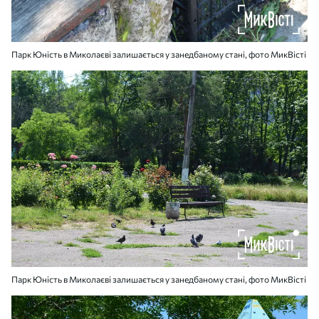
Парк Юність в Миколаєві залишається у занедбаному стані, фото МикВісті
Парк Юність в Миколаєві залишається у занедбаному стані, фото МикВісті