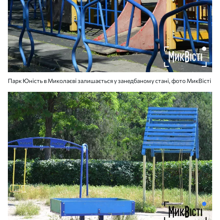
Парк Юність в Миколаєві залишається у занедбаному стані, фото МикВісті