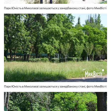
Парк Юність в Миколаєві залишається у занедбаному стані, фото МикВісті
Парк Юність в Миколаєві залишається у занедбаному стані, фото МикВісті