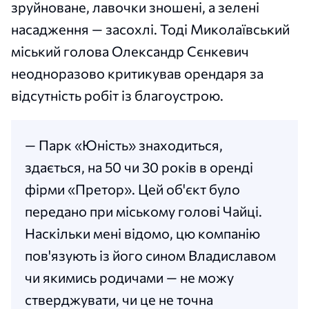
зруйноване, лавочки зношені, а зелені
насадження — засохлі. Тоді Миколаївський
міський голова Олександр Сєнкевич
неодноразово критикував орендаря за
відсутність робіт із благоустрою.
— Парк «Юність» знаходиться,
здається, на 50 чи 30 років в оренді
фірми «Претор». Цей об'єкт було
передано при міському голові Чайці.
Наскільки мені відомо, цю компанію
пов'язують із його сином Владиславом
чи якимись родичами — не можу
стверджувати, чи це не точна