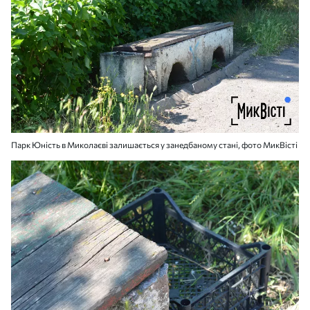
Парк Юність в Миколаєві залишається у занедбаному стані, фото МикВісті