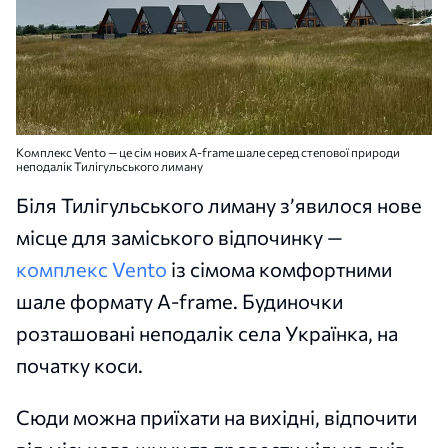
Комплекс Vento — це сім нових A-frame шале серед степової природи
неподалік Тилігульського лиману
Біля Тилігульського лиману з’явилося нове
місце для заміського відпочинку —
комплекс Vento
із сімома комфортними
шале формату A-frame. Будиночки
розташовані неподалік села Українка, на
початку коси.
Сюди можна приїхати на вихідні, відпочити