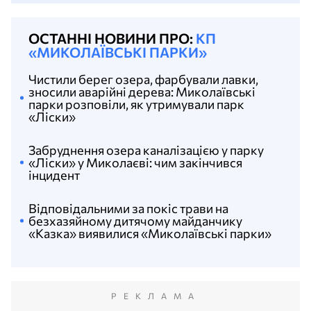
ОСТАННІ НОВИНИ ПРО:
КП
«МИКОЛАЇВСЬКІ ПАРКИ»
Чистили берег озера, фарбували лавки,
зносили аварійні дерева: Миколаївські
парки розповіли, як утримували парк
«Ліски»
Забруднення озера каналізацією у парку
«Ліски» у Миколаєві: чим закінчився
інцидент
Відповідальними за покіс трави на
безхазяйному дитячому майданчику
«Казка» виявилися «Миколаївські парки»
РЕКЛАМА