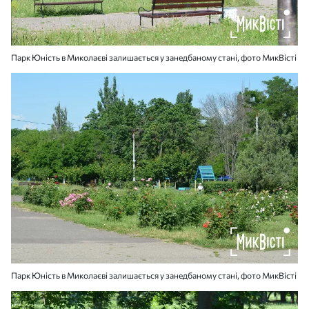
Парк Юність в Миколаєві залишається у занедбаному стані, фото МикВісті
Парк Юність в Миколаєві залишається у занедбаному стані, фото МикВісті