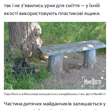
так і не з‘явились урни для сміття — у їхній
якості використовують пластикові ящики.
Парк Юність в Миколаєві залишається у занедбаному стані, фото МикВісті
Частина дитячих майданчиків залишається у