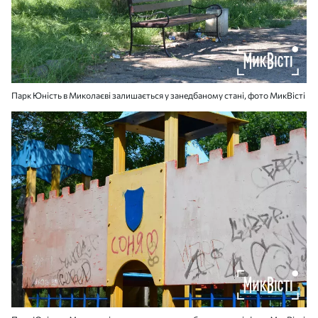
Парк Юність в Миколаєві залишається у занедбаному стані, фото МикВісті