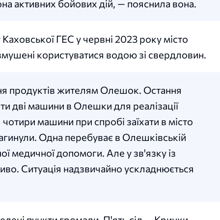
на активних бойових дій, — пояснила вона.
 Каховської ГЕС у червні 2023 року місто
 змушені користуватися водою зі свердловин.
ння продуктів жителям Олешок. Остання
ти дві машини в Олешки для реалізації
я чотири машини при спробі заїхати в місто
 загинули. Одна перебуває в Олешківській
ої медичної допомоги. Але у зв'язку із
иво. Ситуація надзвичайно ускладнюється
селені пункти громади. П'ять сіл — Кринки,