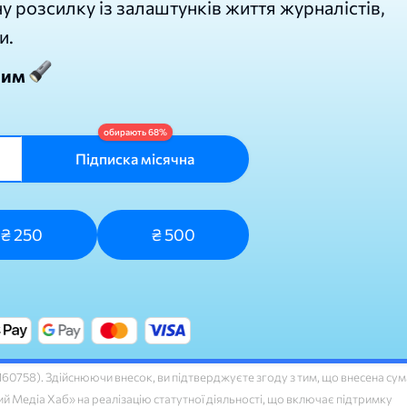
у розсилку із залаштунків життя журналістів,
и.
лим
Підписка місячна
₴ 250
₴ 500
758). Здійснюючи внесок, ви підтверджуєте згоду з тим, що внесена сум
 Медіа Хаб» на реалізацію статутної діяльності, що включає підтримку