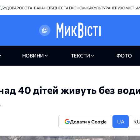
ІДБУДОВА
РОБОТА І ВАКАНСІЇ
БІЗНЕС ТА ЕКОНОМІКА
КУЛЬТУРА
НЕРУХОМІСТЬ
М
НОВИНИ
ТЕКСТИ
ФОТО
ад 40 дітей живуть без вод
А
UA
R
Додати у Google