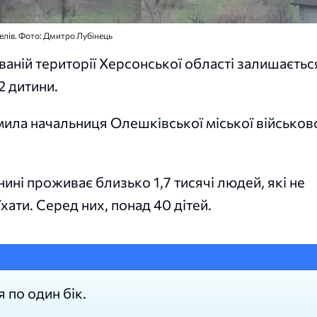
телів. Фото: Дмитро Лубінець
аній території Херсонської області залишаєтьс
2 дитини.
ила начальниця Олешківської міської військов
нині проживає близько 1,7 тисячі людей, які не
хати. Серед них, понад 40 дітей.
я по один бік.