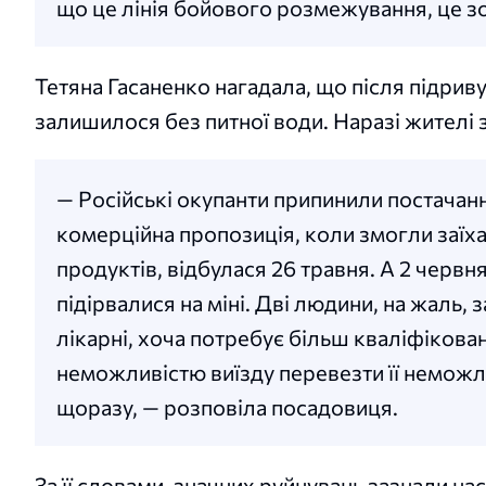
що це лінія бойового розмежування, це зо
Тетяна Гасаненко нагадала, що після підриву
залишилося без питної води. Наразі жителі
— Російські окупанти припинили постача
комерційна пропозиція, коли змогли заїха
продуктів, відбулася 26 травня. А 2 червн
підірвалися на міні. Дві людини, на жаль,
лікарні, хоча потребує більш кваліфікован
неможливістю виїзду перевезти її неможл
щоразу, — розповіла посадовиця.
За її словами, значних руйнувань зазнали на