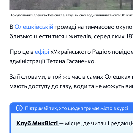
В окупованих Олешках без світла, газу і якісної води залишається 1700 жи
В
Олешківській
громаді на тимчасово окупов
близько шести тисяч жителів, серед яких 18
Про це в
ефірі
«Українського Радіо» повідом
адміністрації Тетяна Гасаненко.
За її словами, в той же час в самих Олешках 
мають доступу до газу, води та не можуть виї
Підтримай тих, хто щодня тримає місто в курсі
i
Клуб МикВісті
— місце, де читач і редакці