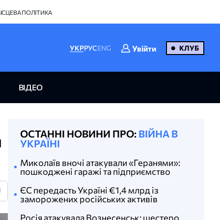
ІСЦЕВА ПОЛІТИКА
Увійти
УКР
РУС
ENG
КЛУБ
ВІДЕО
ОСТАННІ НОВИНИ ПРО:
ВІЙНА В
и
УКРАЇНІ
Миколаїв вночі атакували «Геранями»:
пошкоджені гаражі та підприємство
ЄС передасть Україні €1,4 млрд із
U
заморожених російських активів
Росія атакувала Вознесенськ: шестеро