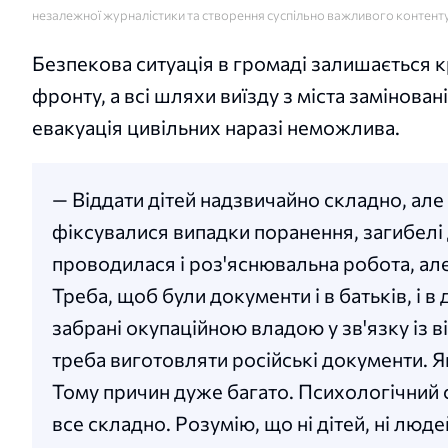
незалежної журналістики та створення суспільно важливого контент
Безпекова ситуація в громаді залишається 
фронту, а всі шляхи виїзду з міста заміновані
евакуація цивільних наразі неможлива.
— Віддати дітей надзвичайно складно, але 
фіксувалися випадки поранення, загибелі 
проводилася і роз'яснювальна робота, але
Треба, щоб були документи і в батьків, і в
забрані окупаційною владою у зв'язку із в
треба виготовляти російські документи. Я
Тому причин дуже багато. Психологічний 
все складно. Розумію, що ні дітей, ні люд