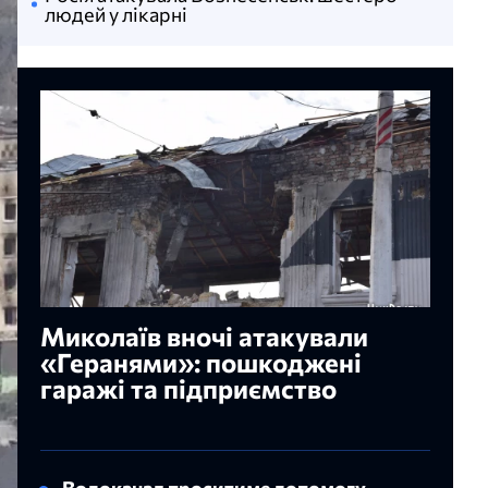
людей у лікарні
Миколаїв вночі атакували
«Геранями»: пошкоджені
гаражі та підприємство
Водоканал проситиме допомогу