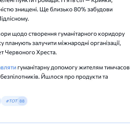
овністю знищені. Ще близько 80% забудови
Підлісному.
овори щодо створення гуманітарного коридору
у планують залучити міжнародні організації,
т Червоного Хреста.
авляти
гуманітарну допомогу жителям тимчасо
безпілотників. Йшлося про продукти та
#ТОТ
88