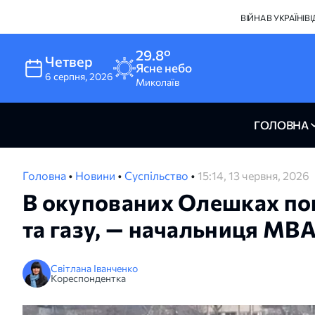
ВІЙНА В УКРАЇНІ
В
29.8°
Четвер
Ясне небо
6
серпня
,
2026
Миколаїв
ГОЛОВНА
Головна
•
Новини
•
Суспільство
•
15:14, 13 червня, 2026
В окупованих Олешках пон
та газу, — начальниця МВ
Світлана Іванченко
Кореспондентка