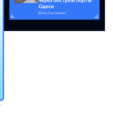
Одеси
Юлія Лук’яненко
а