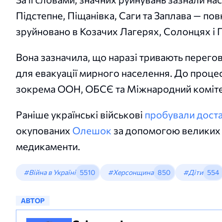
Підстепне, Піщанівка, Саги та Заплава — п
зруйновано в Козачих Лагерях, Солонцях і 
Вона зазначила, що наразі тривають перег
для евакуації мирного населення. До процес
зокрема ООН, ОБСЄ та Міжнародний коміте
Раніше українські військові
пробували дост
окупованих
Олешок
за допомогою великих 
медикаменти.
#Війна в Україні
5510
#Херсонщина
850
#Діти
554
АВТОР