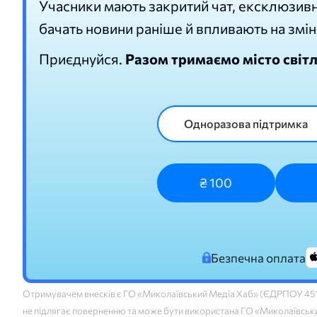
Учасники мають закритий чат, ексклюзивн
бачать новини раніше й впливають на змін
Приєднуйся.
Разом тримаємо місто світ
Одноразова підтримка
₴ 100
Безпечна оплата
Отримувачем внесків є ГО «Миколаївський Медіа Хаб» (ЄДРПОУ 45160
не підлягає поверненню та може бути використана ГО «Миколаївський