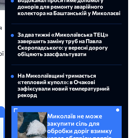
донорів для ремонту аварійного
колектора на Баштанській у Миколаєві
я
За два тижні «Миколаївська ТЕЦ»
завершить заміну труб на Павла
Скоропадського: у вересні дорогу
ої
обіцяють заасфальтувати
На Миколаївщині тримається
«тепловий купол»: в Очакові
зафіксували новий температурний
рекорд
Миколаїв не може
закупити сіль для
обробки доріг взимку
через обстріли портів