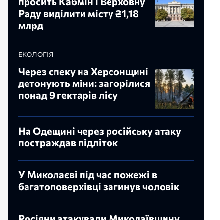
просить Кабмін і Верховну
Раду виділити місту ₴1,18
млрд
ЕКОЛОГІЯ
Через спеку на Херсонщині
детонують міни: загорілися
понад 9 гектарів лісу
На Одещині через російську атаку
постраждав підліток
У Миколаєві під час пожежі в
багатоповерхівці загинув чоловік
Росіяни атакували Миколаївщину