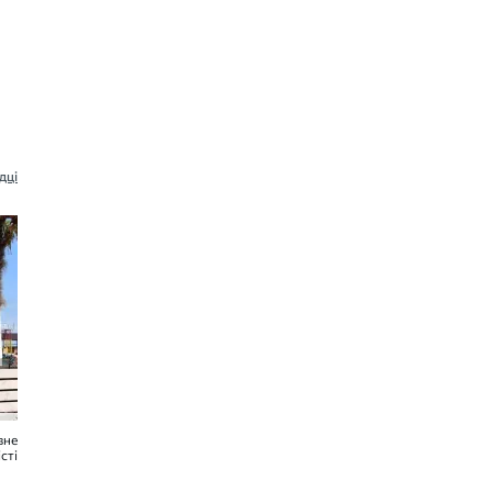
дці
вне
сті