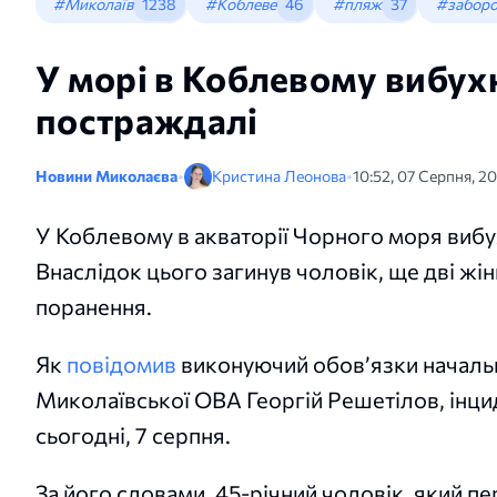
#Миколаїв
1238
#Коблеве
46
#пляж
37
#забор
У морі в Коблевому вибухн
постраждалі
Новини Миколаєва
•
Кристина Леонова
•
10:52, 07 Серпня, 2
У Коблевому в акваторії Чорного моря вибу
Внаслідок цього загинув чоловік, ще дві жі
поранення.
Як
повідомив
виконуючий обовʼязки началь
Миколаївської ОВА Георгій Решетілов, інци
сьогодні, 7 серпня.
За його словами, 45-річний чоловік, який пе