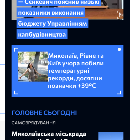
— Сєнкевич пояснив низькі
показники виконання
бюджету Управлінням
капбудівництва
Миколаїв, Рівне та
Київ учора побили
температурні
рекорди, досягши
позначки +39°C
ГОЛОВНЕ СЬОГОДНІ
САМОВРЯДУВАННЯ
Миколаївська міськрада