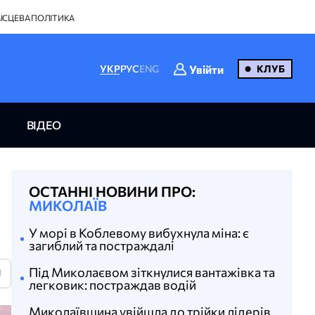
ІСЦЕВА ПОЛІТИКА
Увійти
УКР
РУС
ENG
КЛУБ
ВІДЕО
ОСТАННІ НОВИНИ ПРО:
МИКОЛАЇВ
У морі в Коблевому вибухнула міна: є
загиблий та постраждалі
Під Миколаєвом зіткнулися вантажівка та
U
легковик: постраждав водій
Миколаївщина увійшла до трійки лідерів