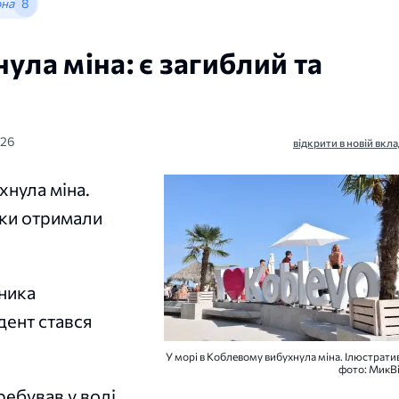
она
8
ула міна: є загиблий та
026
відкрити в новій вкла
хнула міна.
нки отримали
ника
дент стався
У морі в Коблевому вибухнула міна. Ілюстрати
фото: МикВі
ребував у воді,