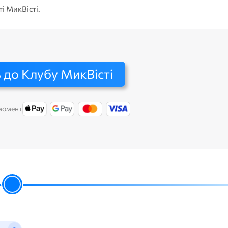
ті МикВісті.
 до Клубу МикВісті
 момент