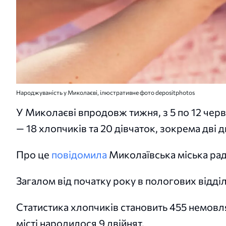
Народжуваність у Миколаєві, ілюстративне фото depositphotos
У Миколаєві впродовж тижня, з 5 по 12 чер
— 18 хлопчиків та 20 дівчаток, зокрема дві дв
Про це
повідомила
Миколаївська міська рад
Загалом від початку року в пологових відділ
Статистика хлопчиків становить 455 немовлят
місті народилося 9 двійнят.