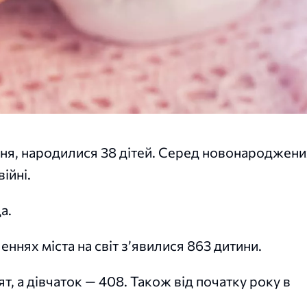
вня, народилися 38 дітей. Серед новонароджени
ійні.
а.
еннях міста на світ з’явилися 863 дитини.
, а дівчаток — 408. Також від початку року в