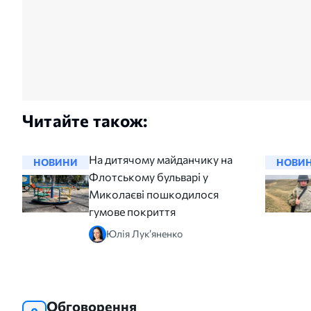
Читайте також:
На дитячому майданчику на
НОВИНИ
НОВИ
Флотському бульварі у
Миколаєві пошкодилося
гумове покриття
Юлія Лук’яненко
Обговорення