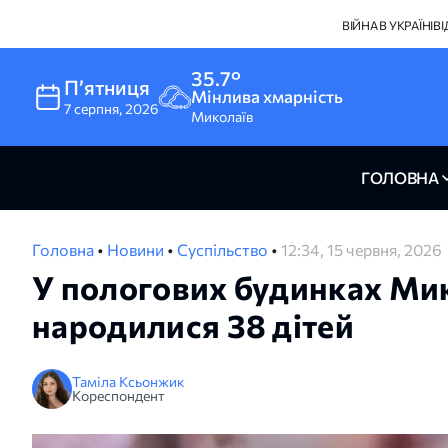
ВІЙНА В УКРАЇНІ
В
35.7°
Пʼятниця
Мінлива хмарність
7
серпня
,
2026
Миколаїв
ГОЛОВНА
Головна
•
Новини
•
Суспільство
•
12:34, 15 червня, 2026
У пологових будинках Ми
народилися 38 дітей
Таміла Ксьонжик
Кореспондент