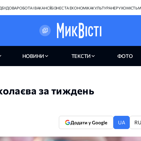
ІДБУДОВА
РОБОТА І ВАКАНСІЇ
БІЗНЕС ТА ЕКОНОМІКА
КУЛЬТУРА
НЕРУХОМІСТЬ
М
НОВИНИ
ТЕКСТИ
ФОТО
колаєва за тиждень
UA
R
Додати у Google