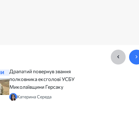
Драпатий повернув звання
На автов
НИ
НОВИНИ
полковника ексголові УСБУ
працює к
Миколаївщини Герсаку
для війс
шукають
Катерина Середа
чергуван
Юлія 