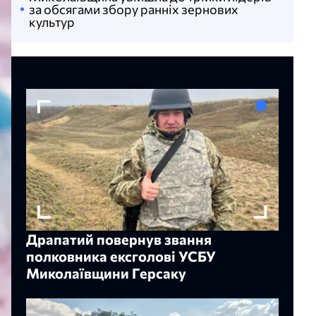
за обсягами збору ранніх зернових
культур
Драпатий повернув звання
полковника ексголові УСБУ
Миколаївщини Герсаку