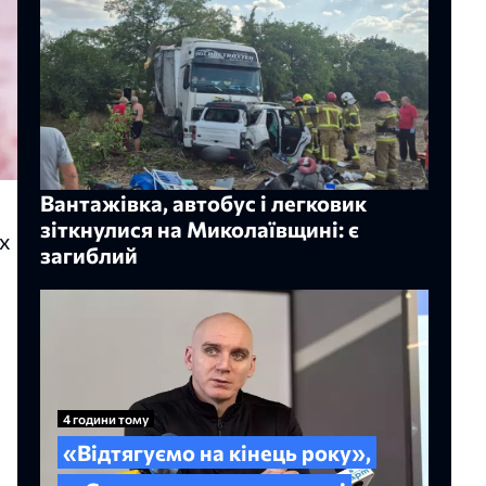
Вантажівка, автобус і легковик
зіткнулися на Миколаївщині: є
х
загиблий
4 години тому
«Відтягуємо на кінець року»,