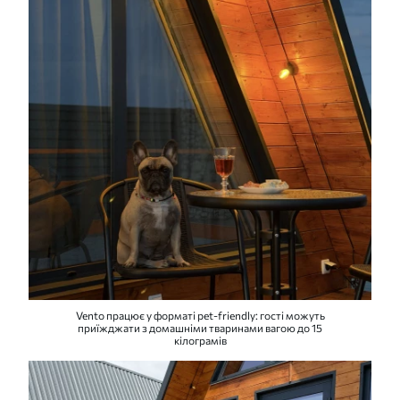
Vento працює у форматі pet-friendly: гості можуть
приїжджати з домашніми тваринами вагою до 15
кілограмів