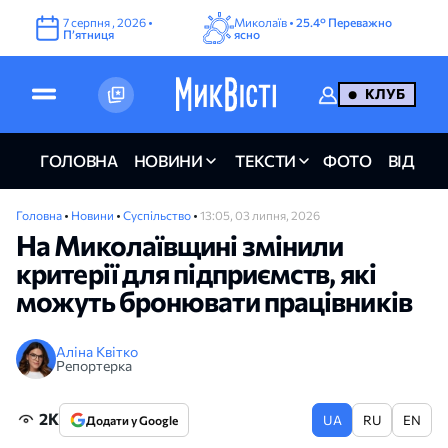
7
серпня
,
2026
•
Миколаїв •
25.4°
Переважно
Пʼятниця
ясно
КЛУБ
ГОЛОВНА
НОВИНИ
ТЕКСТИ
ФОТО
ВІДЕО
Головна
•
Новини
•
Суспільство
•
13:05, 03 липня, 2026
На Миколаївщині змінили
критерії для підприємств, які
можуть бронювати працівників
Аліна Квітко
Репортерка
2K
UA
RU
EN
Додати у Google