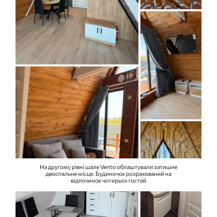
На другому рівні шале Vento облаштували затишне
двоспальне місце. Будиночок розрахований на
відпочинок чотирьох гостей