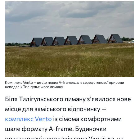
Комплекс Vento — це сім нових A-frame шале серед степової природи
неподалік Тилігульського лиману
Біля Тилігульського лиману з’явилося нове
місце для заміського відпочинку —
комплекс Vento
із сімома комфортними
шале формату A-frame. Будиночки
розташовані неподалік села Українка, на