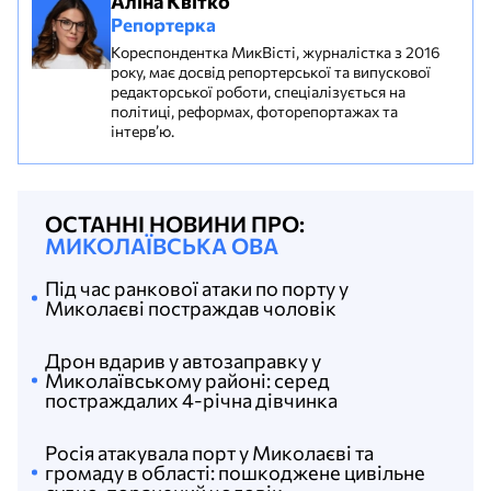
Аліна Квітко
Репортерка
Кореспондентка МикВісті, журналістка з 2016
року, має досвід репортерської та випускової
редакторської роботи, спеціалізується на
політиці, реформах, фоторепортажах та
інтерв’ю.
ОСТАННІ НОВИНИ ПРО:
МИКОЛАЇВСЬКА ОВА
Під час ранкової атаки по порту у
Миколаєві постраждав чоловік
Дрон вдарив у автозаправку у
Миколаївському районі: серед
постраждалих 4-річна дівчинка
Росія атакувала порт у Миколаєві та
громаду в області: пошкоджене цивільне