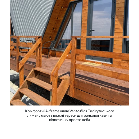
Комфортні A-frame шале Vento біля Тилігульського
лиману мають власні тераси для ранкової кави та
відпочинку просто неба