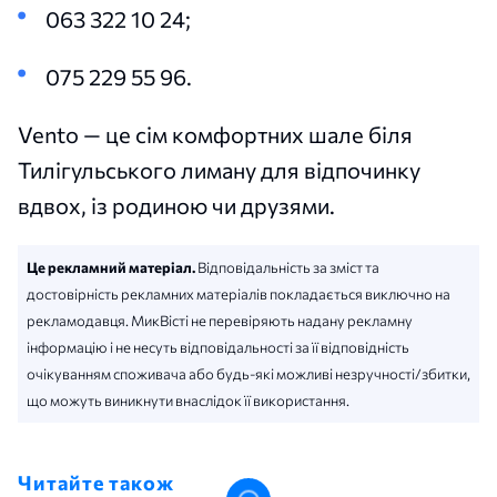
063 322 10 24;
075 229 55 96.
Vento — це сім комфортних шале біля
Тилігульського лиману для відпочинку
вдвох, із родиною чи друзями.
Це рекламний матеріал.
Відповідальність за зміст та
достовірність рекламних матеріалів покладається виключно на
рекламодавця. МикВісті не перевіряють надану рекламну
інформацію і не несуть відповідальності за її відповідність
очікуванням споживача або будь-які можливі незручності/збитки,
що можуть виникнути внаслідок її використання.
Читайте також