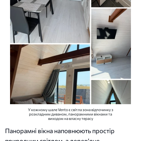
У кожному шале Vento є світла зона відпочинку з
розкладним диваном, панорамними вікнами та
виходом на власну терасу
Панорамні вікна наповнюють простір
природним світлом, а дерев’яне