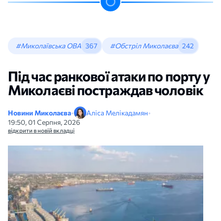
#Миколаївська ОВА
367
#Обстріл Миколаєва
242
Під час ранкової атаки по порту у
Миколаєві постраждав чоловік
Новини Миколаєва
•
Аліса Мелікадамян
•
19:50, 01 Серпня, 2026
відкрити в новій вкладці