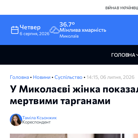
ВІЙНА В УКРАЇНІ
В
36.7°
Четвер
Мінлива хмарність
6
серпня
,
2026
Миколаїв
ГОЛОВНА
Головна
•
Новини
•
Суспільство
•
14:15, 06 липня, 2026
У Миколаєві жінка показа
мертвими тарганами
Таміла Ксьонжик
Кореспондент