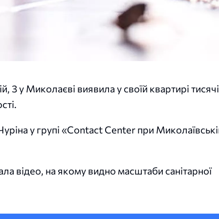
, 3 у Миколаєві виявила у своїй квартирі тисячі
сті.
Чуріна у групі «Contact Center при Миколаївські
ала відео, на якому видно масштаби санітарної