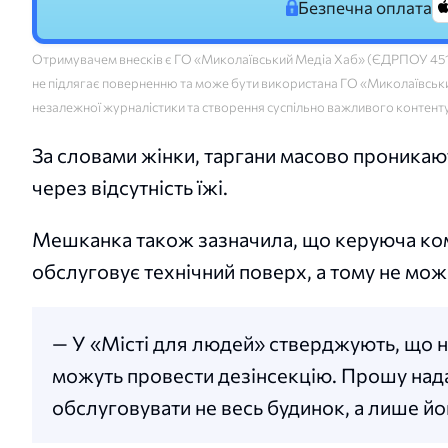
Безпечна оплата
Отримувачем внесків є ГО «Миколаївський Медіа Хаб» (ЄДРПОУ 45160
не підлягає поверненню та може бути використана ГО «Миколаївський
незалежної журналістики та створення суспільно важливого контент
За словами жінки, таргани масово проникают
через відсутність їжі.
Мешканка також зазначила, що керуюча ком
обслуговує технічний поверх, а тому не мож
— У «Місті для людей» стверджують, що н
можуть провести дезінсекцію. Прошу нада
обслуговувати не весь будинок, а лише йо