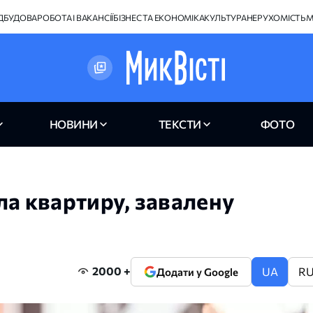
ІДБУДОВА
РОБОТА І ВАКАНСІЇ
БІЗНЕС ТА ЕКОНОМІКА
КУЛЬТУРА
НЕРУХОМІСТЬ
М
НОВИНИ
ТЕКСТИ
ФОТО
ла квартиру, завалену
2000 +
UA
R
Додати у Google