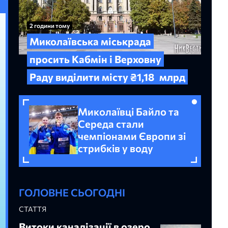
2 години тому
Миколаївська міськрада
просить Кабмін і Верховну
Раду виділити місту ₴1,18
млрд
Миколаївці Байло та
Середа стали
чемпіонами Європи зі
стрибків у воду
ГОЛОВНЕ СЬОГОДНІ
СТАТТЯ
Витоки каналізації в озеро