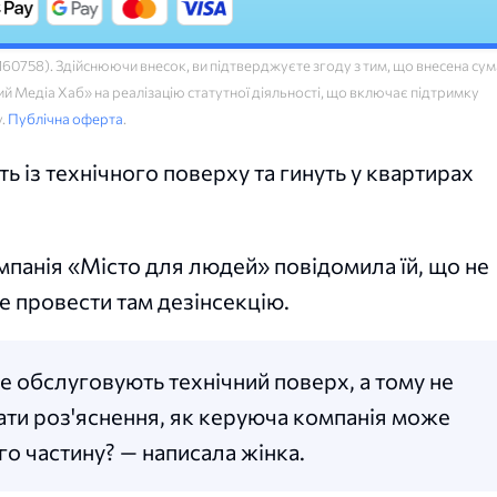
758). Здійснюючи внесок, ви підтверджуєте згоду з тим, що внесена сум
 Медіа Хаб» на реалізацію статутної діяльності, що включає підтримку
у.
Публічна оферта
.
ь із технічного поверху та гинуть у квартирах
панія «Місто для людей» повідомила їй, що не
е провести там дезінсекцію.
е обслуговують технічний поверх, а тому не
ти роз'яснення, як керуюча компанія може
го частину? — написала жінка.