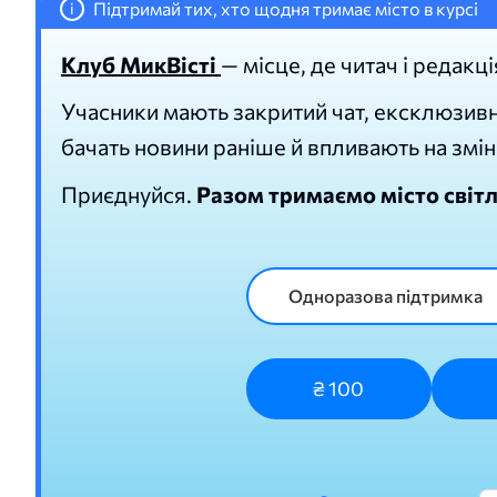
Підтримай тих, хто щодня тримає місто в курсі
i
Клуб МикВісті
— місце, де читач і редакці
Учасники мають закритий чат, ексклюзивн
бачать новини раніше й впливають на змін
Приєднуйся.
Разом тримаємо місто світ
Одноразова підтримка
₴ 100