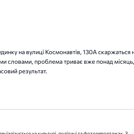
динку на вулиці Космонавтів, 130А скаржаться 
хніми словами, проблема триває вже понад місяць,
совий результат.
еціалізується на культурі, політиці та фоторепортажах. З