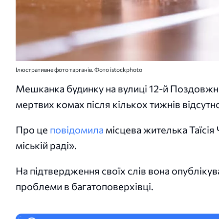
Ілюстративне фото тарганів. Фото istockphoto
Мешканка будинку на вулиці 12-й Поздовжній
мертвих комах після кількох тижнів відсутно
Про це
повідомила
місцева жителька Таїсія 
міській раді».
На підтвердження своїх слів вона опублікув
проблеми в багатоповерхівці.