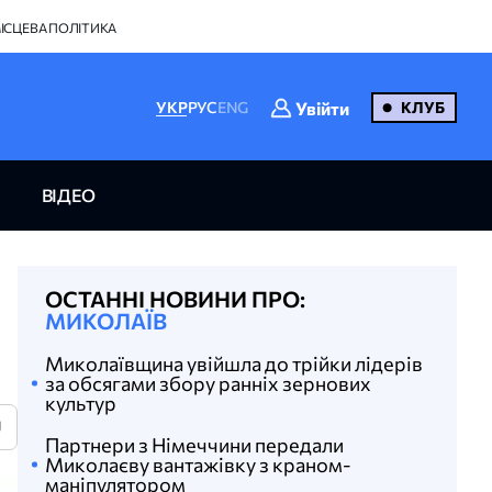
ІСЦЕВА ПОЛІТИКА
Увійти
УКР
РУС
ENG
КЛУБ
ВІДЕО
ОСТАННІ НОВИНИ ПРО:
МИКОЛАЇВ
Миколаївщина увійшла до трійки лідерів
за обсягами збору ранніх зернових
культур
U
Партнери з Німеччини передали
Миколаєву вантажівку з краном-
маніпулятором