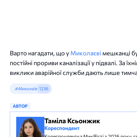
Варто нагадати, що у
Миколаєві
мешканці бу
постійні прориви каналізації у підвалі. За ї
виклики аварійної служби дають лише тимча
#Миколаїв
1236
АВТОР
Таміла Ксьонжик
Кореспондент
Кореспондентка МикВісті з 2026 року, сп