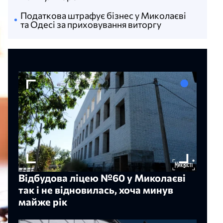
Податкова штрафує бізнес у Миколаєві
та Одесі за приховування виторгу
Відбудова ліцею №60 у Миколаєві
так і не відновилась, хоча минув
майже рік