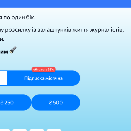
я по один бік.
у розсилку із залаштунків життя журналістів,
и.
лим
Підписка місячна
₴ 250
₴ 500