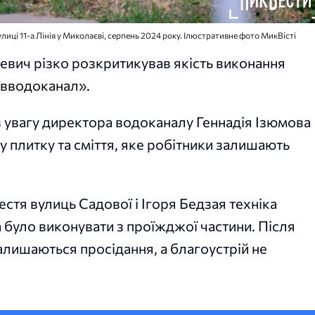
иці 11-а Лінія у Миколаєві, серпень 2024 року. Ілюстративне фото МикВісті
вич різко розкритикував якість виконання
ївводоканал».
ув увагу директора водоканалу Геннадія Ізюмова
у плитку та сміття, яке робітники залишають
естя вулиць Садової і Ігоря Бедзая техніка
 було виконувати з проїжджої частини. Після
лишаються просідання, а благоустрій не