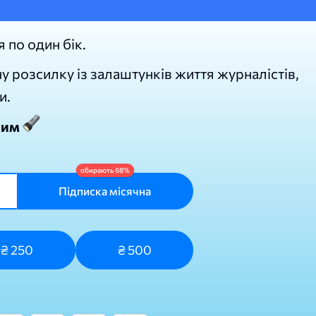
я по один бік.
у розсилку із залаштунків життя журналістів,
и.
лим
Підписка місячна
₴ 250
₴ 500