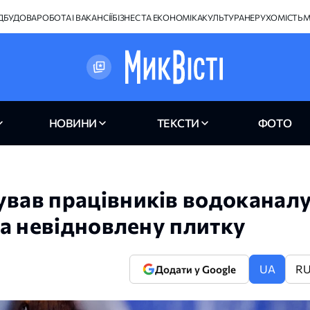
ІДБУДОВА
РОБОТА І ВАКАНСІЇ
БІЗНЕС ТА ЕКОНОМІКА
КУЛЬТУРА
НЕРУХОМІСТЬ
М
НОВИНИ
ТЕКСТИ
ФОТО
ував працівників водоканал
 та невідновлену плитку
UA
R
Додати у Google