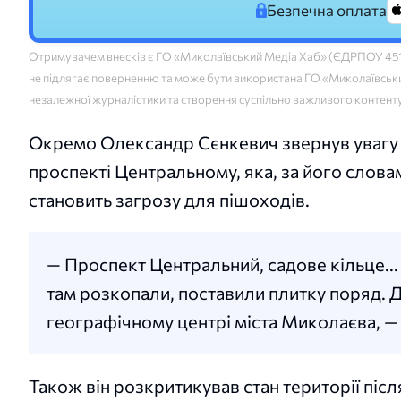
Безпечна оплата
Отримувачем внесків є ГО «Миколаївський Медіа Хаб» (ЄДРПОУ 45160
не підлягає поверненню та може бути використана ГО «Миколаївський
незалежної журналістики та створення суспільно важливого контент
Окремо Олександр Сєнкевич звернув увагу н
проспекті Центральному, яка, за його слов
становить загрозу для пішоходів.
— Проспект Центральний, садове кільце...
там розкопали, поставили плитку поряд. 
географічному центрі міста Миколаєва, — 
Також він розкритикував стан території післ