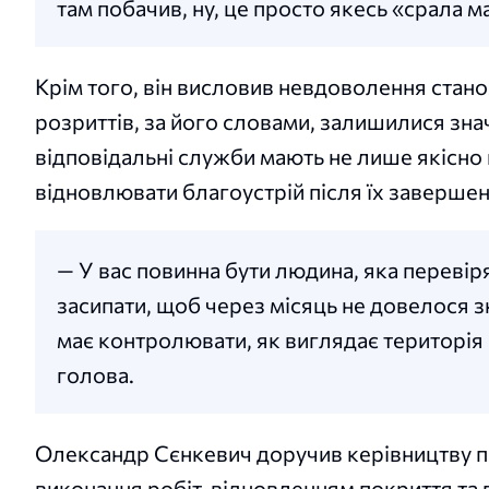
там побачив, ну, це просто якесь «срала ма
Крім того, він висловив невдоволення станом
розриттів, за його словами, залишилися зн
відповідальні служби мають не лише якісно 
відновлювати благоустрій після їх завершен
— У вас повинна бути людина, яка перевір
засипати, щоб через місяць не довелося з
має контролювати, як виглядає територія 
голова.
Олександр Сєнкевич доручив керівництву п
виконання робіт, відновленням покриття та 