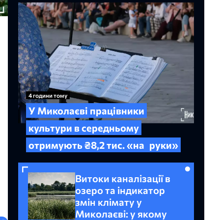
4 години тому
У Миколаєві працівники
культури в середньому
отримують ₴8,2 тис. «на
руки»
Витоки каналізації в
озеро та індикатор
змін клімату у
Миколаєві: у якому