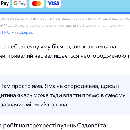
758). Здійснюючи внесок, ви підтверджуєте згоду з тим, що внесена сум
 Медіа Хаб» на реалізацію статутної діяльності, що включає підтримку
у.
Публічна оферта
.
а небезпечну яму біля садового кільця на
ами, тривалий час залишається неогородженою т
 Там просто яма. Яма не огороджена, щось її
Дитина якась може туди впасти прямо в самому
зазначив міський голова.
я робіт на перехресті вулиць Садової та