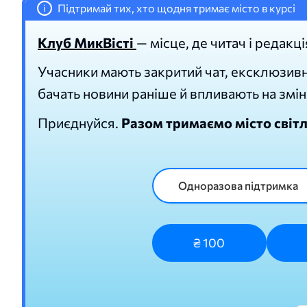
Підтримай тих, хто щодня тримає місто в курсі
i
Клуб МикВісті
— місце, де читач і редакці
Учасники мають закритий чат, ексклюзивн
бачать новини раніше й впливають на змін
Приєднуйся.
Разом тримаємо місто світ
Одноразова підтримка
₴ 100