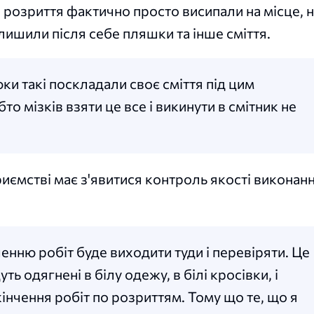
 розриття фактично просто висипали на місце, 
лишили після себе пляшки та інше сміття.
юки такі поскладали своє сміття під цим
то мізків взяти це все і викинути в смітник не
иємстві має з'явитися контроль якості виконан
ченню робіт буде виходити туди і перевіряти. Це
ть одягнені в білу одежу, в білі кросівки, і
кінчення робіт по розриттям. Тому що те, що я