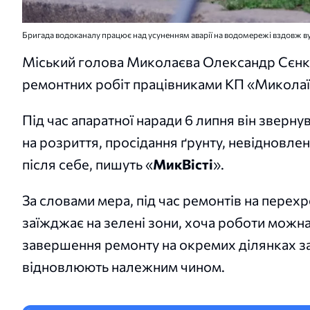
Бригада водоканалу працює над усуненням аварії на водомережі вздовж вул
Міський голова Миколаєва Олександр Сєнке
ремонтних робіт працівниками КП «Микола
Під час апаратної наради 6 липня він зверн
на розриття, просідання ґрунту, невідновлен
після себе, пишуть «
МикВісті
».
За словами мера, під час ремонтів на перехр
заїжджає на зелені зони, хоча роботи можна
завершення ремонту на окремих ділянках за
відновлюють належним чином.