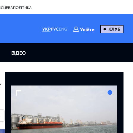
ІСЦЕВА ПОЛІТИКА
Увійти
УКР
РУС
ENG
КЛУБ
ВІДЕО
у
U