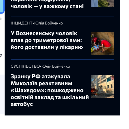
чоловік — у важкому стані
а
ІНЦИДЕНТ
•
Юлія Бойченко
У Вознесенську чоловік
впав до триметрової ями:
його доставили у лікарню
а
СУСПІЛЬСТВО
•
Юлія Бойченко
Зранку РФ атакувала
Миколаїв реактивним
«Шахедом»: пошкоджено
освітній заклад та шкільний
автобус