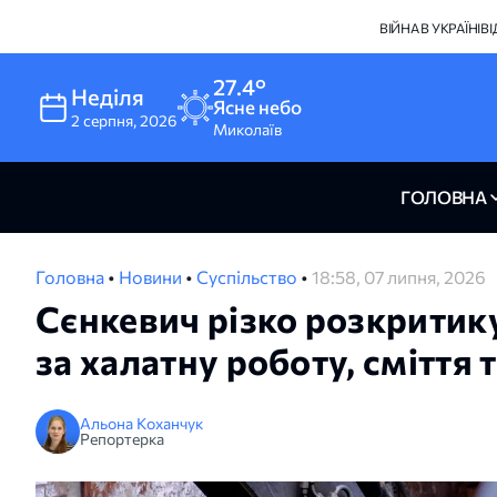
ВІЙНА В УКРАЇНІ
В
27.4°
Неділя
Ясне небо
2
серпня
,
2026
Миколаїв
ГОЛОВНА
Головна
•
Новини
•
Суспільство
•
18:58, 07 липня, 2026
Сєнкевич різко розкритик
за халатну роботу, сміття
Альона Коханчук
Репортерка