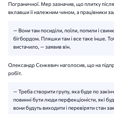
Пограничної. Мер зазначив, що плитку після
вклавши її належним чином, а працівники за
— Вони там посиділи, поїли, попили і свин
бігбордом. Пляшки там і все таке інше. Тоб
вистачило, — заявив він.
Олександр Сєнкевич наголосив, що на підпр
робіт.
— Треба створити групу, яка буде по закін
повинні бути люди перфекціоністи, які буду
вони будуть виходити і перевіряти стан за