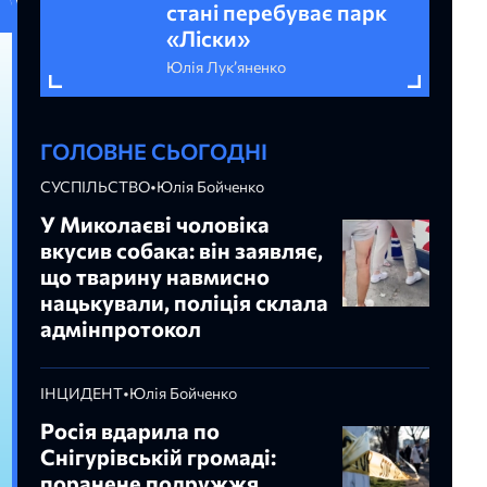
стані перебуває парк
«Ліски»
Юлія Лук’яненко
ГОЛОВНЕ СЬОГОДНІ
СУСПІЛЬСТВО
•
Юлія Бойченко
У Миколаєві чоловіка
вкусив собака: він заявляє,
що тварину навмисно
нацькували, поліція склала
адмінпротокол
ІНЦИДЕНТ
•
Юлія Бойченко
Росія вдарила по
Снігурівській громаді:
поранене подружжя,