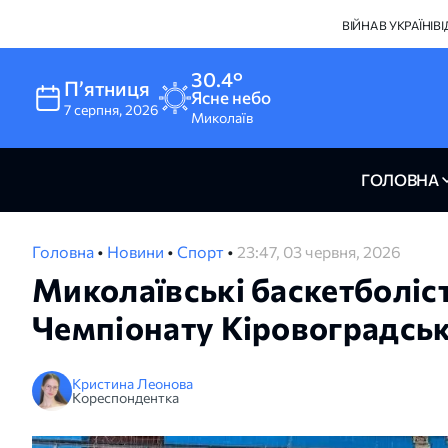
ВІЙНА В УКРАЇНІ
В
30.4°
Пʼятниця
Ясне небо
7
серпня
,
2026
Миколаїв
ГОЛОВНА
Головна
•
Новини
•
Спорт
•
23:47, 03 червня, 2026
Миколаївські баскетболі
Чемпіонату Кіровоградськ
Кристина Леонова
Кореспондентка