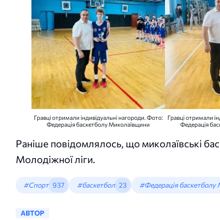
Гравці отримали індивідуальні нагороди. Фото:
Гравці отримали ін
Федерація баскетболу Миколаївщини
Федерація ба
Раніше повідомлялось, що миколаївські бас
Молодіжної ліги.
#Спорт
937
#баскетбол
23
#Федерація баскетболу
АВТОР