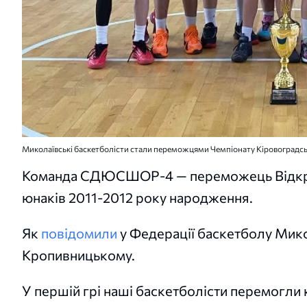
Миколаївські баскетболісти стали переможцями Чемпіонату Кіровоградсь
Команда СДЮСШОР-4 — переможець Відкрит
юнаків 2011-2012 року народження.
Як
повідомили
у Федерації баскетболу Мико
Кропивницькому.
У першій грі наші баскетболісти перемогл