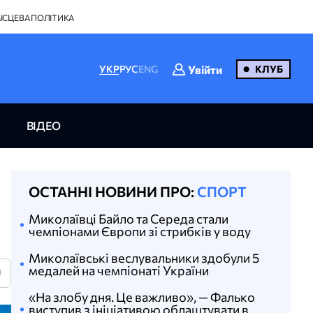
ІСЦЕВА ПОЛІТИКА
Увійти
УКР
РУС
ENG
КЛУБ
ВІДЕО
ОСТАННІ НОВИНИ ПРО:
СПОРТ
Миколаївці Байло та Середа стали
чемпіонами Європи зі стрибків у воду
Миколаївські веслувальники здобули 5
медалей на чемпіонаті України
U
«На злобу дня. Це важливо», — Фалько
виступив з ініціативою облаштувати в