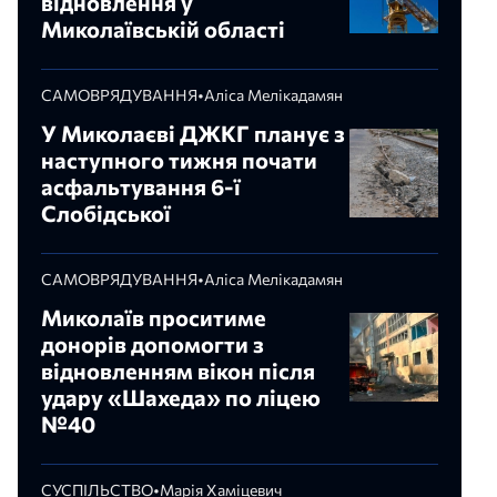
відновлення у
Миколаївській області
САМОВРЯДУВАННЯ
•
Аліса Мелікадамян
У Миколаєві ДЖКГ планує з
наступного тижня почати
асфальтування 6-ї
Слобідської
САМОВРЯДУВАННЯ
•
Аліса Мелікадамян
Миколаїв проситиме
донорів допомогти з
відновленням вікон після
удару «Шахеда» по ліцею
№40
СУСПІЛЬСТВО
•
Марія Хаміцевич