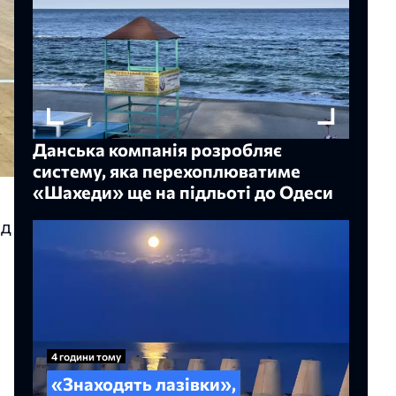
Данська компанія розробляє
систему, яка перехоплюватиме
«Шахеди» ще на підльоті до Одеси
ед
4 години тому
«Знаходять лазівки»,