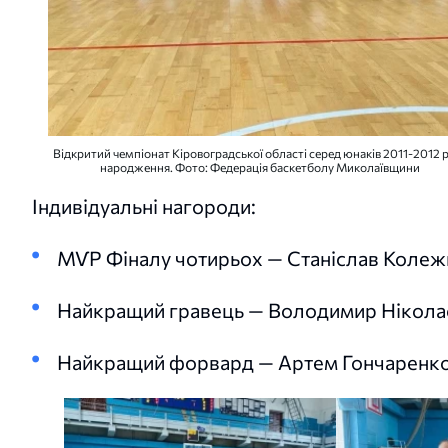
Відкритий чемпіонат Кіровоградської області серед юнаків 2011-2012 
народження. Фото: Федерація баскетболу Миколаївщини
Індивідуальні нагороди:
МѴР Фіналу чотирьох — Станіслав Колеж
Найкращий гравець — Володимир Нікола
Найкращий форвард — Артем Гончаренко