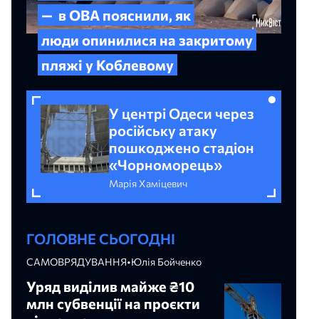
— в ОВА пояснили, як
люди опинилися на закритому
пляжі у Коблевому
У центрі Одеси через
російську атаку
пошкоджено стадіон
«Чорноморець»
Марія Хаміцевич
ГОЛОВНЕ СЬОГОДНІ
САМОВРЯДУВАННЯ
•
Юлія Бойченко
Уряд виділив майже ₴10
млн субвенції на проєкти