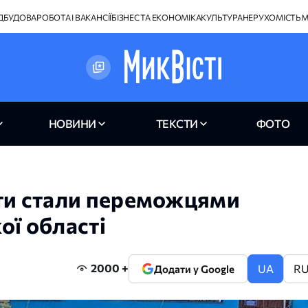
ІДБУДОВА
РОБОТА І ВАКАНСІЇ
БІЗНЕС ТА ЕКОНОМІКА
КУЛЬТУРА
НЕРУХОМІСТЬ
М
НОВИНИ
ТЕКСТИ
ФОТО
сти стали переможцями
ої області
2000 +
UA
R
Додати у Google