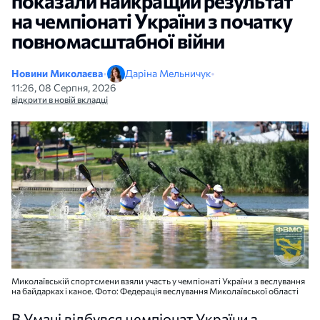
показали найкращий результат
на чемпіонаті України з початку
повномасштабної війни
Новини Миколаєва
•
Даріна Мельничук
•
11:26, 08 Серпня, 2026
відкрити в новій вкладці
Миколаївській спортсмени взяли участь у чемпіонаті України з веслування
на байдарках і каное. Фото: Федерація веслування Миколаївської області
В Умані відбувся чемпіонат України з