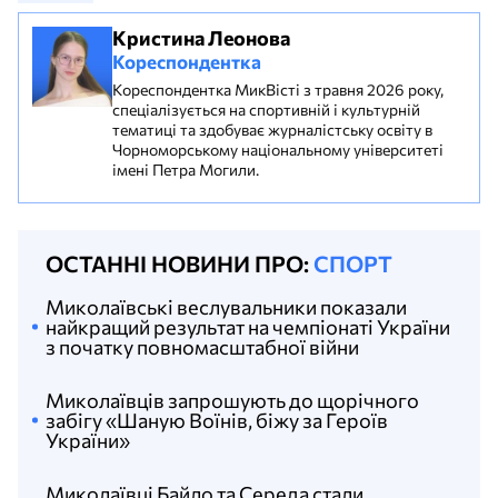
Кристина Леонова
Кореспондентка
Кореспондентка МикВісті з травня 2026 року,
спеціалізується на спортивній і культурній
тематиці та здобуває журналістську освіту в
Чорноморському національному університеті
імені Петра Могили.
ОСТАННІ НОВИНИ ПРО:
СПОРТ
Миколаївські веслувальники показали
найкращий результат на чемпіонаті України
з початку повномасштабної війни
Миколаївців запрошують до щорічного
забігу «Шаную Воїнів, біжу за Героїв
України»
Миколаївці Байло та Середа стали