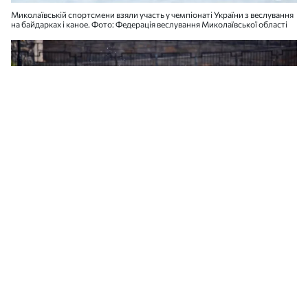
Миколаївській спортсмени взяли участь у чемпіонаті України з веслування
на байдарках і каное. Фото: Федерація веслування Миколаївської області
Миколаївській спортсмени взяли участь у чемпіонаті України з веслування
на байдарках і каное. Фото: Федерація веслування Миколаївської області