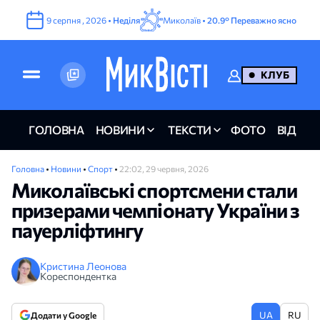
9
серпня
,
2026
•
Неділя
Миколаїв •
20.9°
Переважно ясно
КЛУБ
ГОЛОВНА
НОВИНИ
ТЕКСТИ
ФОТО
ВІДЕО
Головна
•
Новини
•
Спорт
•
22:02, 29 червня, 2026
Миколаївські спортсмени стали
призерами чемпіонату України з
пауерліфтингу
Кристина Леонова
Кореспондентка
UA
RU
Додати у Google