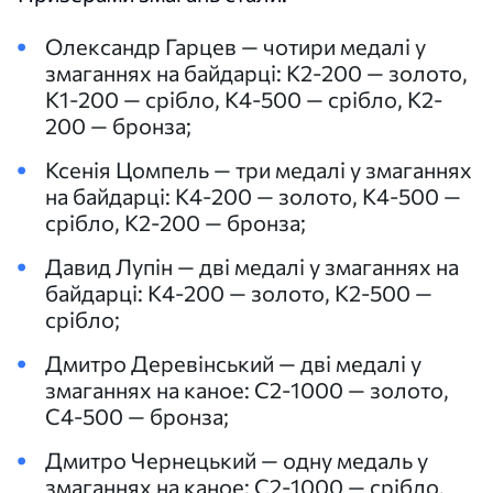
Олександр Гарцев — чотири медалі у
змаганнях на байдарці: К2-200 — золото,
К1-200 — срібло, К4-500 — срібло, К2-
200 — бронза;
Ксенія Цомпель — три медалі у змаганнях
на байдарці: К4-200 — золото, К4-500 —
срібло, К2-200 — бронза;
Давид Лупін — дві медалі у змаганнях на
байдарці: К4-200 — золото, К2-500 —
срібло;
Дмитро Деревінський — дві медалі у
змаганнях на каное: С2-1000 — золото,
С4-500 — бронза;
Дмитро Чернецький — одну медаль у
змаганнях на каное: С2-1000 — срібло.