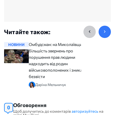
Читайте також:
Омбудсман: на Миколаївщині
НОВИНИ
НОВИНИ
більшість звернень про
порушення прав людини
надходить від родин
військовополонених і зниклих
безвісти
Даріна Мельничук
Обговорення
0
Щоб долучитись до коментарів
авторизуйтесь
на
сайті МикВісті.