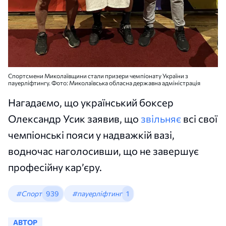
Спортсмени Миколаївщини стали призери чемпіонату України з
пауерліфтингу. Фото: Миколаївська обласна державна адміністрація
Нагадаємо, що український боксер
Олександр Усик заявив, що
звільняє
всі свої
чемпіонські пояси у надважкій вазі,
водночас наголосивши, що не завершує
професійну кар’єру.
#Спорт
939
#пауерліфтинг
1
АВТОР