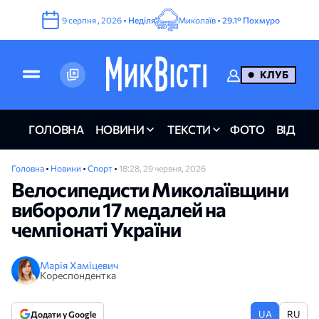
9
серпня
,
2026
•
Неділя
Миколаїв •
29.1°
Похмуро
КЛУБ
ГОЛОВНА
НОВИНИ
ТЕКСТИ
ФОТО
ВІДЕО
Головна
•
Новини
•
Спорт
•
18:28, 29 червня, 2026
Велосипедисти Миколаївщини
вибороли 17 медалей на
чемпіонаті України
Марія Хаміцевич
Кореспондентка
UA
RU
Додати у Google