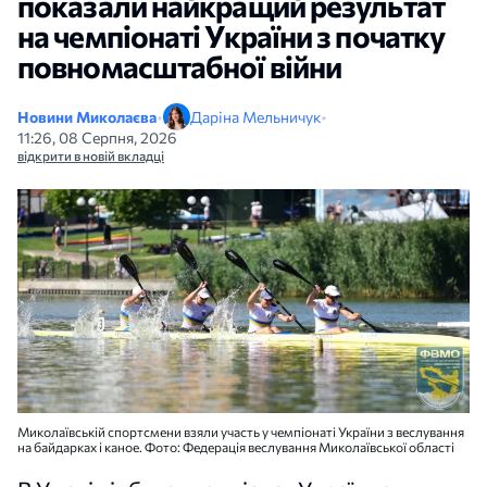
показали найкращий результат
на чемпіонаті України з початку
повномасштабної війни
Новини Миколаєва
•
Даріна Мельничук
•
11:26, 08 Серпня, 2026
відкрити в новій вкладці
Миколаївській спортсмени взяли участь у чемпіонаті України з веслування
на байдарках і каное. Фото: Федерація веслування Миколаївської області