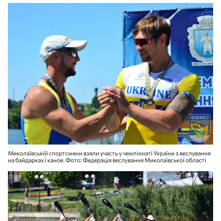
Миколаївській спортсмени взяли участь у чемпіонаті України з веслування
на байдарках і каное. Фото: Федерація веслування Миколаївської області