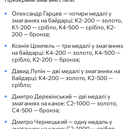
Олександр Гарцев — чотири медалі у
змаганнях на байдарці: К2-200 — золото,
К1-200 — срібло, К4-500 — срібло, К2-
200 — бронза;
Ксенія Цомпель — три медалі у змаганнях
на байдарці: К4-200 — золото, К4-500 —
срібло, К2-200 — бронза;
Давид Лупін — дві медалі у змаганнях на
байдарці: К4-200 — золото, К2-500 —
срібло;
Дмитро Деревінський — дві медалі у
змаганнях на каное: С2-1000 — золото,
С4-500 — бронза;
Дмитро Чернецький — одну медаль у
змаганнях на каное: С2-1000 — срібло.