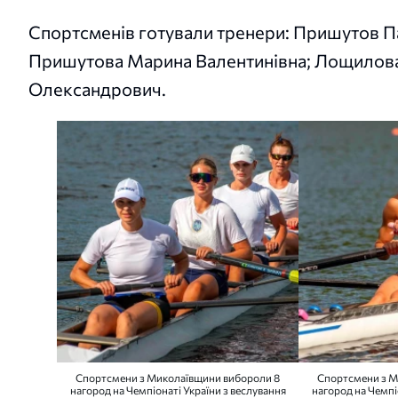
Спортсменів готували тренери: Пришутов 
Пришутова Марина Валентинівна; Лощилов
Олександрович.
Спортсмени з Миколаївщини вибороли 8
Спортсмени з М
нагород на Чемпіонаті України з веслування
нагород на Чемпі