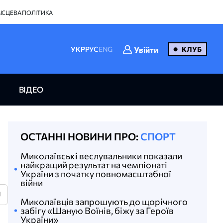
ІСЦЕВА ПОЛІТИКА
Увійти
УКР
РУС
ENG
КЛУБ
ВІДЕО
ОСТАННІ НОВИНИ ПРО:
СПОРТ
Миколаївські веслувальники показали
найкращий результат на чемпіонаті
України з початку повномасштабної
війни
U
Миколаївців запрошують до щорічного
забігу «Шаную Воїнів, біжу за Героїв
України»