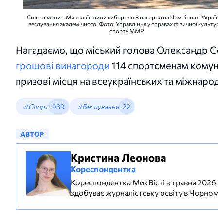
Спортсмени з Миколаївщини вибороли 8 нагород на Чемпіонаті Україн
веслування академічного. Фото: Управління у справах фізичної культур
спорту ММР
Нагадаємо, що міський голова Олександр С
грошові винагороди
114 спортсменам комун
призові місця на всеукраїнських та міжнаро
#Спорт
939
#Веслування
22
АВТОР
Кристина Леонова
Кореспондентка
Кореспондентка МикВісті з травня 2026 ро
здобуває журналістську освіту в Чорном