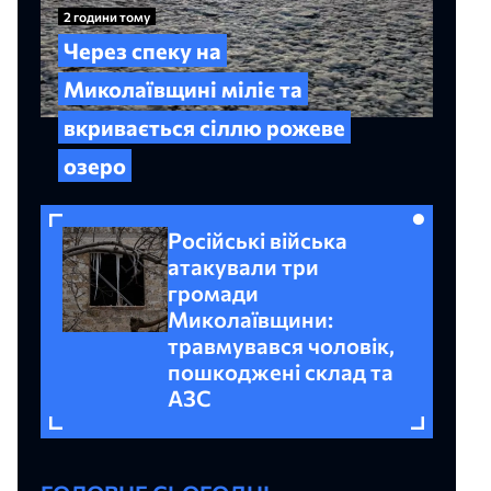
2 години тому
Через спеку на
Миколаївщині міліє та
вкривається сіллю рожеве
озеро
Російські війська
атакували три
громади
Миколаївщини:
травмувався чоловік,
пошкоджені склад та
АЗС