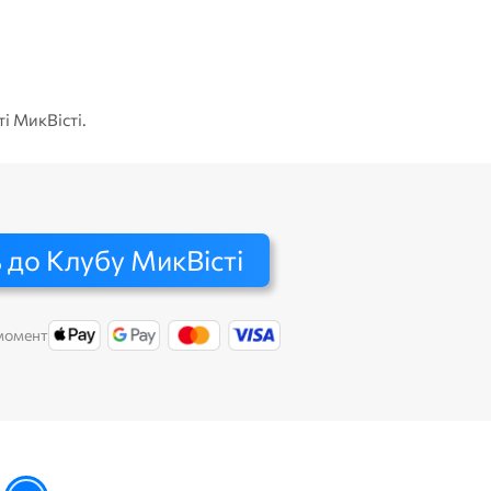
Дарін
ті МикВісті.
 до Клубу МикВісті
 момент