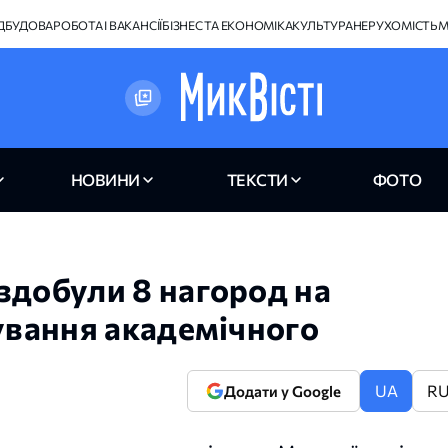
ІДБУДОВА
РОБОТА І ВАКАНСІЇ
БІЗНЕС ТА ЕКОНОМІКА
КУЛЬТУРА
НЕРУХОМІСТЬ
М
НОВИНИ
ТЕКСТИ
ФОТО
здобули 8 нагород на
лування академічного
UA
R
Додати у Google