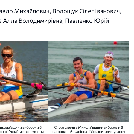
Павло Михайлович, Волощук Олег Іванович,
а Алла Володимирівна, Павленко Юрій
иколаївщини вибороли 8
Спортсмени з Миколаївщини вибороли 8
онаті України з веслування
нагород на Чемпіонаті України з веслування