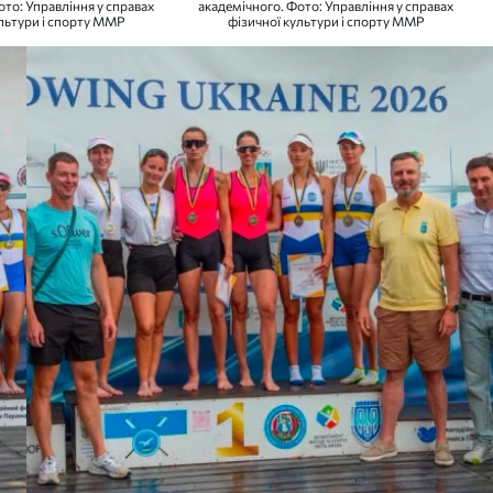
ото: Управління у справах
академічного. Фото: Управління у справах
ультури і спорту ММР
фізичної культури і спорту ММР