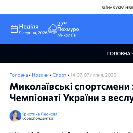
ВІЙНА В УКРАЇНІ
В
27°
Неділя
Похмуро
9
серпня
,
2026
Миколаїв
ГОЛОВНА
Головна
•
Новини
•
Спорт
•
14:07, 07 липня, 2026
Миколаївські спортсмени 
Чемпіонаті України з вес
Кристина Леонова
Кореспондентка