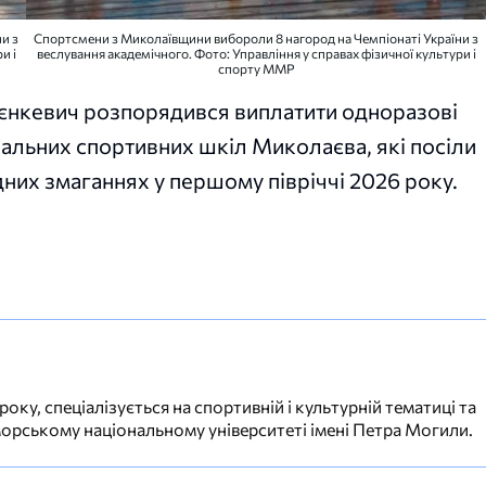
и з
Спортсмени з Миколаївщини вибороли 8 нагород на Чемпіонаті України з
и і
веслування академічного. Фото: Управління у справах фізичної культури і
спорту ММР
єнкевич розпорядився виплатити одноразові
альних спортивних шкіл Миколаєва, які посіли
дних змаганнях у першому півріччі 2026 року.
ку, спеціалізується на спортивній і культурній тематиці та
орському національному університеті імені Петра Могили.