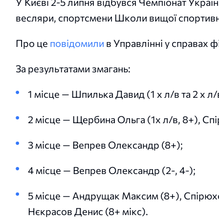
У Києві 2-5 липня відбувся Чемпіонат Украї
весляри, спортсмени Школи вищої спортивно
Про це
повідомили
в Управлінні у справах ф
За результатами змагань:
1 місце — Шпилька Давид (1 х л/в та 2 х л
2 місце — Щербина Ольга (1х л/в, 8+), Спі
3 місце — Вепрев Олександр (8+);
4 місце — Вепрев Олександр (2-, 4-);
5 місце — Андрущак Максим (8+), Спірюхов
Нєкрасов Денис (8+ мікс).