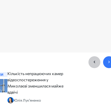
Кількість непрацюючих камер
Омбудсма
НИ
НОВИНИ
відеоспостереження у
більшіст
Миколаєві зменшилася майже
порушен
вдвічі
надходит
військов
Юлія Лук’яненко
безвісти