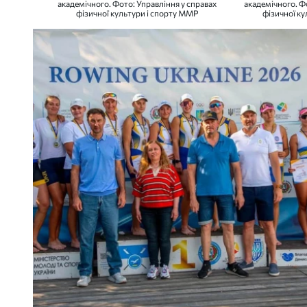
академічного. Фото: Управління у справах
академічного. Ф
фізичної культури і спорту ММР
фізичної к