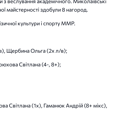
ни з веслування академічного. Миколаївські
ї майстерності здобули 8 нагород.
ізичної культури і спорту ММР.
/в), Щербина Ольга (2х л/в);
рюхова Світлана (4-, 8+);
а Світлана (1х), Гаманюк Андрій (8+ мікс),