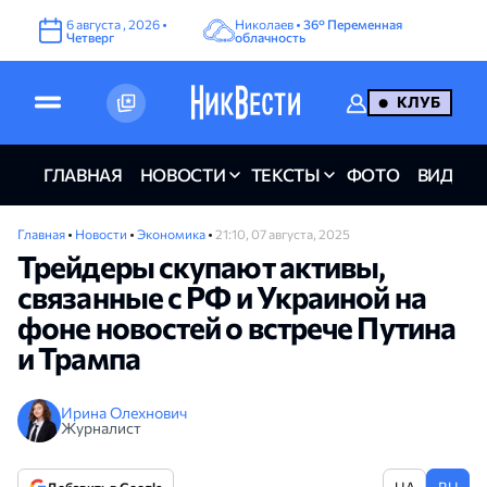
6
августа
,
2026
•
Николаев •
36°
Переменная
Четверг
облачность
КЛУБ
ГЛАВНАЯ
НОВОСТИ
ТЕКСТЫ
ФОТО
ВИДЕО
Главная
•
Новости
•
Экономика
•
21:10, 07 августа, 2025
Трейдеры скупают активы,
связанные с РФ и Украиной на
фоне новостей о встрече Путина
и Трампа
Ирина Олехнович
Журналист
UA
RU