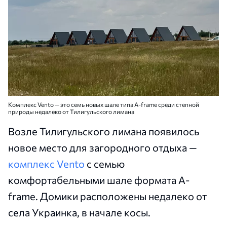
Комплекс Vento — это семь новых шале типа A-frame среди степной
природы недалеко от Тилигульского лимана
Возле Тилигульского лимана появилось
новое место для загородного отдыха —
комплекс Vento
с семью
комфортабельными шале формата A-
frame. Домики расположены недалеко от
села Украинка, в начале косы.