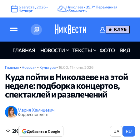
6
августа
,
2026
•
Николаев •
35.7°
Переменная
Четверг
облачность
КЛУБ
ГЛАВНАЯ
НОВОСТИ
ТЕКСТЫ
ФОТО
ВИДЕО
Главная
•
Новости
•
Культура
•
16:00, 11 июня, 2026
Куда пойти в Николаеве на этой
неделе: подборка концертов,
спектаклей и развлечений
Мария Хамицевич
Корреспондент
2K
UA
RU
Добавить в Google