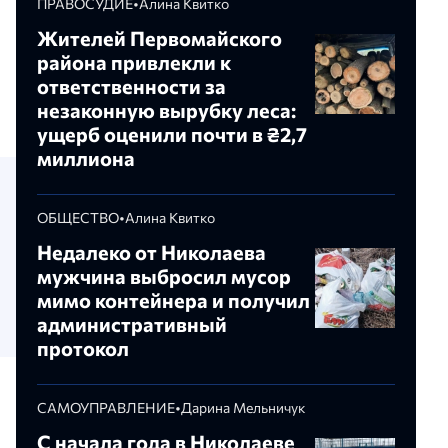
ПРАВОСУДИЕ
•
Алина Квитко
Жителей Первомайского
района привлекли к
ответственности за
незаконную вырубку леса:
ущерб оценили почти в ₴2,7
миллиона
ОБЩЕСТВО
•
Алина Квитко
Недалеко от Николаева
мужчина выбросил мусор
мимо контейнера и получил
административный
протокол
САМОУПРАВЛЕНИЕ
•
Дарина Мельничук
С начала года в Николаеве