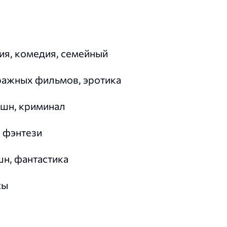
ия, комедия, семейный
ражных фильмов, эротика
кшн, криминал
, фэнтези
н, фантастика
сы