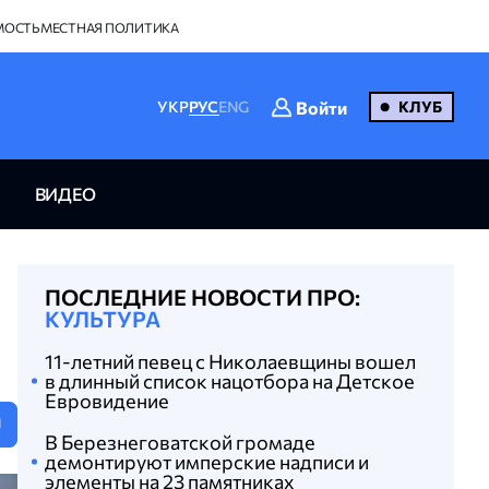
МОСТЬ
МЕСТНАЯ ПОЛИТИКА
Войти
УКР
РУС
ENG
КЛУБ
ВИДЕО
ПОСЛЕДНИЕ НОВОСТИ ПРО:
КУЛЬТУРА
11-летний певец с Николаевщины вошел
в длинный список нацотбора на Детское
Евровидение
U
В Березнеговатской громаде
демонтируют имперские надписи и
элементы на 23 памятниках