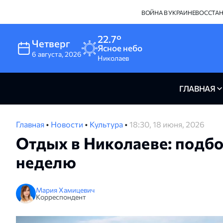
ВОЙНА В УКРАИНЕ
ВОССТА
22.7°
Четверг
Ясное небо
6
августа
,
2026
Николаев
ГЛАВНАЯ
Главная
•
Новости
•
Культура
•
18:30, 18 июня, 2026
Отдых в Николаеве: подбо
неделю
Мария Хамицевич
Корреспондент