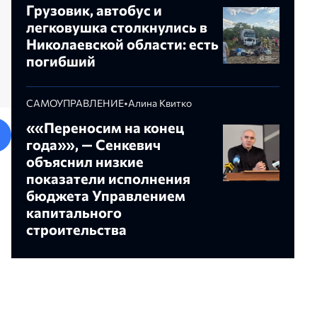
Грузовик, автобус и
легковушка столкнулись в
Николаевской области: есть
погибший
САМОУПРАВЛЕНИЕ
•
Алина Квитко
««Переносим на конец
года»», — Сенкевич
объяснил низкие
межуточный, но
На детской площадке на
НОВОСТИ
показатели исполнения
езультат — в
Флотском бульваре в
бюджета Управлением
ве отремонтировали
Николаеве повредилось
капитального
 Матвеевскому
резиновое покрытие
строительства
у
Юлия Лукьяненко
 Квитко