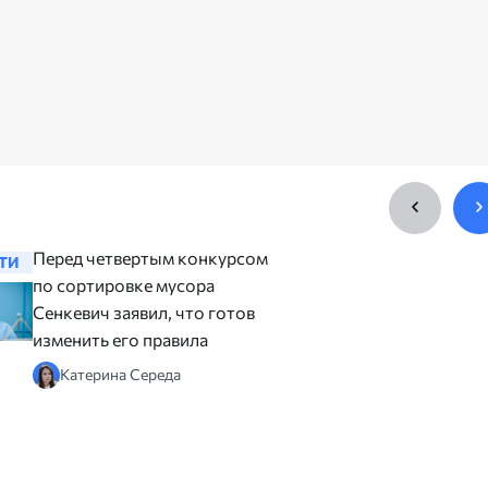
Перед четвертым конкурсом
Это про
ТИ
НОВОСТИ
по сортировке мусора
важный р
Сенкевич заявил, что готов
Николае
изменить его правила
дорогу к
кладбищ
Катерина Середа
Алина