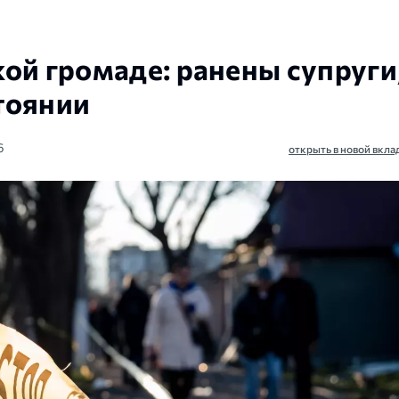
ой громаде: ранены супруги
тоянии
6
открыть в новой вкла