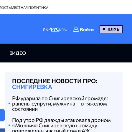
МОСТЬ
МЕСТНАЯ ПОЛИТИКА
Войти
УКР
РУС
ENG
КЛУБ
ВИДЕО
ПОСЛЕДНИЕ НОВОСТИ ПРО:
СНИГИРЁВКА
РФ ударила по Снигиревской громаде:
ранены супруги, мужчина — в тяжелом
состоянии
U
Под утро РФ дважды атаковала дроном
«Молния» Снигиревскую громаду:
повреждены частный дом и АЗС