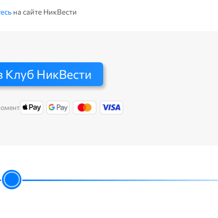
есь
на сайте НикВести
в Клуб НикВести
момент