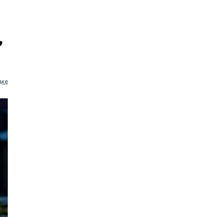
,
дке