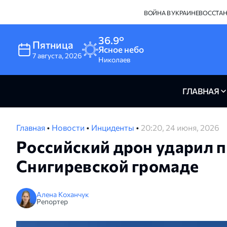
ВОЙНА В УКРАИНЕ
ВОССТА
36.9°
Пятница
Ясное небо
7
августа
,
2026
Николаев
ГЛАВНАЯ
Главная
•
Новости
•
Инциденты
•
20:20, 24 июня, 2026
Российский дрон ударил п
Снигиревской громаде
Алена Коханчук
Репортер