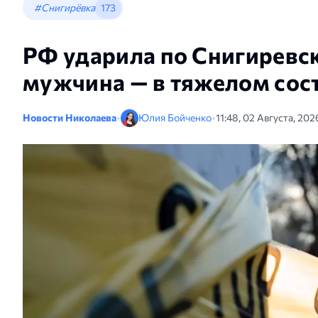
#Снигирёвка
173
РФ ударила по Снигиревск
мужчина — в тяжелом сос
Новости Николаева
•
Юлия Бойченко
•
11:48, 02 Августа, 202