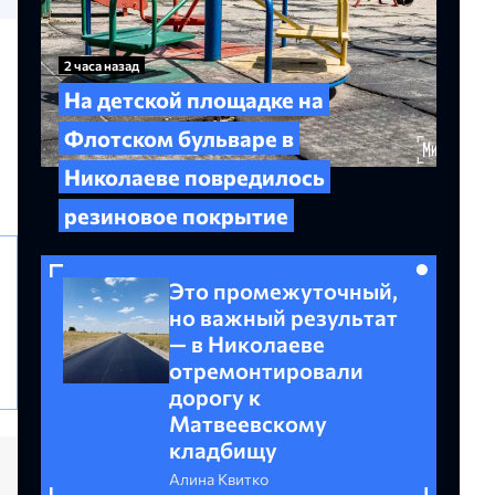
2 часа назад
На детской площадке на
Флотском бульваре в
Николаеве повредилось
резиновое покрытие
Это промежуточный,
но важный результат
— в Николаеве
отремонтировали
дорогу к
Матвеевскому
кладбищу
Алина Квитко