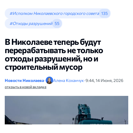
#Исполком Николаевского городского совета
135
#Отходы разрушений
55
В Николаеве теперь будут
перерабатывать не только
отходы разрушений, но и
строительный мусор
Новости Николаева
•
Алена Коханчук
•
9:44, 14 Июня, 2026
открыть в новой вкладке