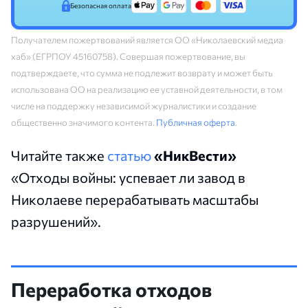
Безопасная оплата
Получателем пожертвований является ОО «Николаевский медиа
хаб» (ЕГРПОУ 45160758). Совершая пожертвование, вы
подтверждаете, что сумма не подлежит возврату и может быть
использована ОО на реализацию ее уставной деятельности, в том
числе на поддержку независимой журналистики и создание
общественно значимого контента.
Публичная оферта
.
Читайте также
статью
«НикВести»
«Отходы войны: успевает ли завод в
Николаеве перерабатывать масштабы
разрушений».
Переработка отходов