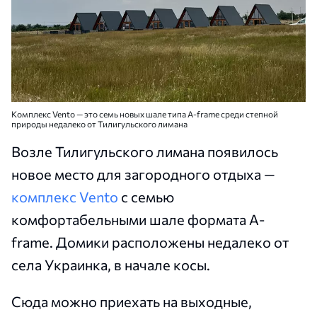
Комплекс Vento — это семь новых шале типа A-frame среди степной
природы недалеко от Тилигульского лимана
Возле Тилигульского лимана появилось
новое место для загородного отдыха —
комплекс Vento
с семью
комфортабельными шале формата A-
frame. Домики расположены недалеко от
села Украинка, в начале косы.
Сюда можно приехать на выходные,