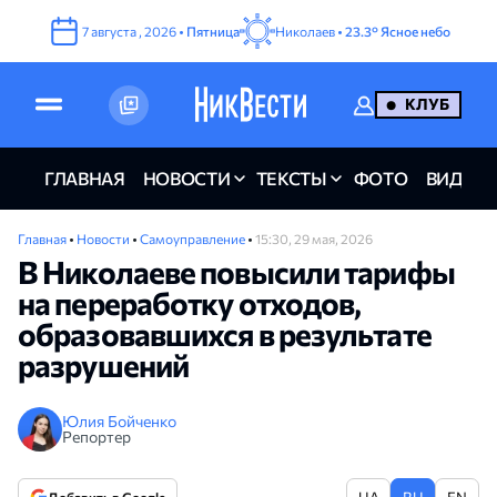
7
августа
,
2026
•
Пятница
Николаев •
23.3°
Ясное небо
КЛУБ
ГЛАВНАЯ
НОВОСТИ
ТЕКСТЫ
ФОТО
ВИДЕО
Главная
•
Новости
•
Самоуправление
•
15:30, 29 мая, 2026
В Николаеве повысили тарифы
на переработку отходов,
образовавшихся в результате
разрушений
Юлия Бойченко
Репортер
UA
RU
EN