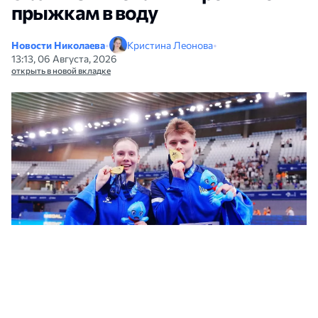
прыжкам в воду
Новости Николаева
•
Кристина Леонова
•
13:13, 06 Августа, 2026
открыть в новой вкладке
Николаевцы Байло и Середа стали чемпионами Европы по прыжкам в
воду. Фото: Федерация Украины по прыжкам в воду