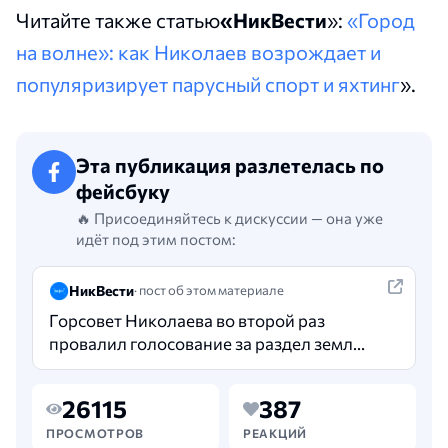
Читайте также статью
«НикВести
»:
«Город
на волне»: как Николаев возрождает и
популяризирует парусный спорт и яхтинг
».
Эта публикация разлетелась по
фейсбуку
🔥 Присоединяйтесь к дискуссии — она уже
идёт под этим постом:
НикВести
· пост об этом материале
Горсовет Николаева во второй раз
провалил голосование за раздел земли
спортшколы «Атлант». Решение не
набрало достаточного количества
26115
387
голосов: его поддержали 18…
ПРОСМОТРОВ
РЕАКЦИЙ