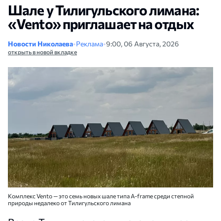
Шале у Тилигульского лимана:
«Vento» приглашает на отдых
Новости Николаева
•
Реклама
•
9:00, 06 Августа, 2026
открыть в новой вкладке
Комплекс Vento — это семь новых шале типа A-frame среди степной
природы недалеко от Тилигульского лимана