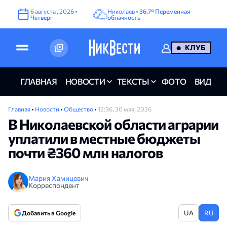
6
августа
,
2026
•
Николаев •
36.7°
Переменная
Четверг
облачность
КЛУБ
ГЛАВНАЯ
НОВОСТИ
ТЕКСТЫ
ФОТО
ВИДЕО
Главная
•
Новости
•
Общество
•
12:36, 30 мая, 2026
В Николаевской области аграрии
уплатили в местные бюджеты
почти ₴360 млн налогов
Мария Хамицевич
Корреспондент
UA
RU
Добавить в Google