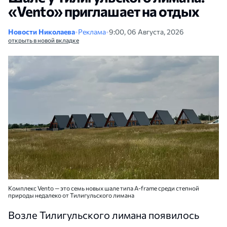
«Vento» приглашает на отдых
Новости Николаева
•
Реклама
•
9:00, 06 Августа, 2026
открыть в новой вкладке
Комплекс Vento — это семь новых шале типа A-frame среди степной
природы недалеко от Тилигульского лимана
Возле Тилигульского лимана появилось