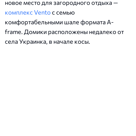
новое место для загородного отдыха —
комплекс Vento
с семью
комфортабельными шале формата A-
frame. Домики расположены недалеко от
села Украинка, в начале косы.
Сюда можно приехать на выходные,
отдохнуть от городского шума и провести
несколько дней среди степной природы у
воды. При этом гостям не придется
отказываться от привычного комфорта: в
каждом шале есть кухня, ванная комната,
двуспальная кровать и раскладной диван.