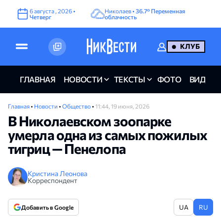
6
августа
,
2026
•
Николаев •
36.7°
Переменная
Четверг
облачность
КЛУБ
ГЛАВНАЯ
НОВОСТИ
ТЕКСТЫ
ФОТО
ВИДЕО
Главная
•
Новости
•
Общество
•
11:44, 19 июня, 2026
В Николаевском зоопарке
умерла одна из самых пожилых
тигриц — Пенелопа
Кристина Леонова
Корреспондент
UA
RU
Добавить в Google