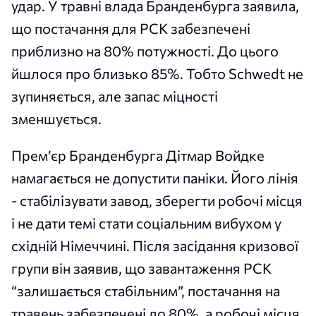
удар. У травні влада Бранденбурга заявила,
що постачання для PCK забезпечені
приблизно на 80% потужності. До цього
йшлося про близько 85%. Тобто Schwedt не
зупиняється, але запас міцності
зменшується.
Прем’єр Бранденбурга Дітмар Войдке
намагається не допустити паніки. Його лінія
- стабілізувати завод, зберегти робочі місця
і не дати темі стати соціальним вибухом у
східній Німеччині. Після засідання кризової
групи він заявив, що завантаження PCK
“залишається стабільним”, постачання на
травень забезпечені до 80%, а робочі місця