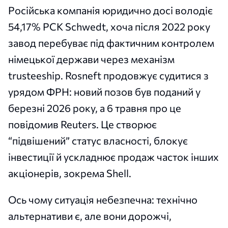
Російська компанія юридично досі володіє
54,17% PCK Schwedt, хоча після 2022 року
завод перебуває під фактичним контролем
німецької держави через механізм
trusteeship. Rosneft продовжує судитися з
урядом ФРН: новий позов був поданий у
березні 2026 року, а 6 травня про це
повідомив Reuters. Це створює
“підвішений” статус власності, блокує
інвестиції й ускладнює продаж часток інших
акціонерів, зокрема Shell.
Ось чому ситуація небезпечна: технічно
альтернативи є, але вони дорожчі,