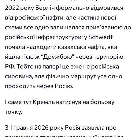
2022 року Берлін формально відмовився
від російської нафти, але частина нової
схеми все одно залишалася прив’язаною до
російської інфраструктури: у Schwedt
почала надходити казахська нафта, яка
йшла тією ж “Дружбою” через територію
РФ. Тобто на папері це вже не російська
сировина, але фізично маршрут усе одно
проходить через Росію.
І саме тут Кремль натиснув на больову
точку.
З 1 травня 2026 року Росія заявила про
припинення транзиту казахської нафти до