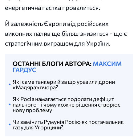
енергетична пастка провалиться.
Й залежність Європи від російських
викопних палив ще більш знизиться - що є
стратегічним виграшем для України.
ОСТАННІ БЛОГИ АВТОРА:
МАКСИМ
ГАРДУС
Які саме танкери й за що уразили дрони
«Мадяра» вчора?
Як Росія намагається подолати дефіцит
пального - і чому кожне рішення створює
нову проблему
Чи замінить Румунія Росію як постачальник
газу для Угорщини?