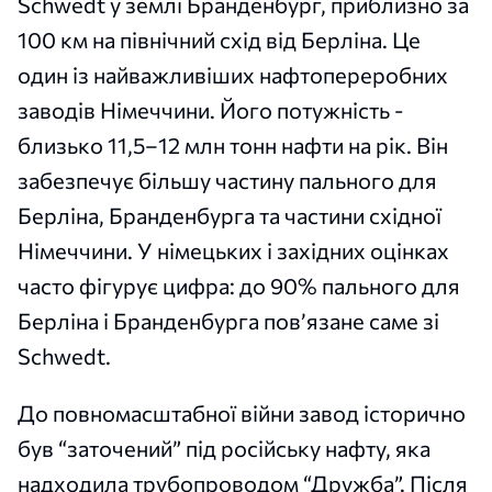
Schwedt у землі Бранденбург, приблизно за
100 км на північний схід від Берліна. Це
один із найважливіших нафтопереробних
заводів Німеччини. Його потужність -
близько 11,5–12 млн тонн нафти на рік. Він
забезпечує більшу частину пального для
Берліна, Бранденбурга та частини східної
Німеччини. У німецьких і західних оцінках
часто фігурує цифра: до 90% пального для
Берліна і Бранденбурга пов’язане саме зі
Schwedt.
До повномасштабної війни завод історично
був “заточений” під російську нафту, яка
надходила трубопроводом “Дружба”. Після