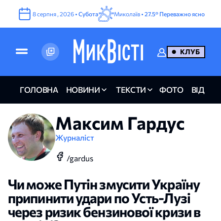
8
серпня
,
2026
•
Субота
Миколаїв •
27.5°
Переважно ясно
КЛУБ
ГОЛОВНА
НОВИНИ
ТЕКСТИ
ФОТО
ВІДЕО
Максим Гардус
Журналіст
/gardus
Чи може Путін змусити Україну
припинити удари по Усть-Лузі
через ризик бензинової кризи в