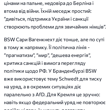
цінами на пальне, недовіра до Берліна і
втома від війни. Їхній меседж простий:
“дивіться, підтримка України і санкції
створюють проблеми для звичайних німців”.
BSW Сари Вагенкнехт діє тонше, але по суті
в тому ж напрямку. Її політична лінія -
“прагматизм”, “мир”, “дешева енергія”,
критика санкцій і вимога перегляду
політики щодо РФ. У Бранденбурзі BSW
вже використовує тему Schwedt для тиску
на уряд, а в окремих ситуаціях діє
паралельно з AfD. Для Кремля це зручно:
навіть якщо федеральний уряд не повторює
російські тези, їх можуть розганяти