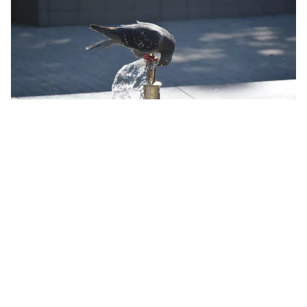
Спека у Миколаєві. Ілюстраційне фото МикВісті
У Миколаєві 6 серпня температура повітря
піднялася до +38,8°С. Це відповідає
критерію сильної спеки та перевищило
попередній температурний рекорд для
цього дня.