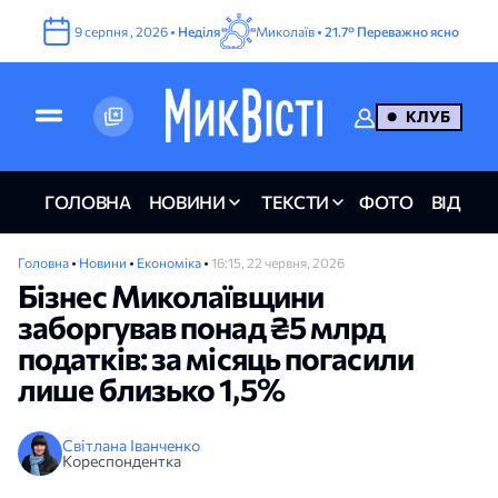
9
серпня
,
2026
•
Неділя
Миколаїв •
21.7°
Переважно ясно
КЛУБ
ГОЛОВНА
НОВИНИ
ТЕКСТИ
ФОТО
ВІДЕО
Головна
•
Новини
•
Економіка
•
16:15, 22 червня, 2026
Бізнес Миколаївщини
заборгував понад ₴5 млрд
податків: за місяць погасили
лише близько 1,5%
Світлана Іванченко
Кореспондентка