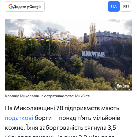
UA
RU
Додати у Google
Краєвид Миколаєва. Ілюстративне фото: МикВісті
На Миколаївщині 78 підприємств мають
податкові
борги — понад п'ять мільйонів
кожне. Їхня заборгованість сягнула 3,5
мільярда гривень, із яких 2,9 мільярда