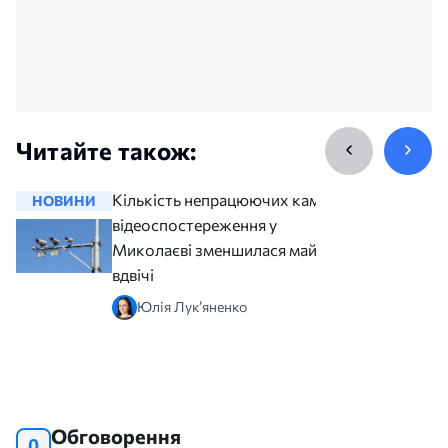
Читайте також:
Кількість непрацюючих камер
НОВИНИ
НОВИНИ
відеоспостереження у
Миколаєві зменшилася майже
вдвічі
Юлія Лук’яненко
Обговорення
0