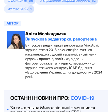
#COVID-19
69
#Управління охорони здоров'я
52
#Олег Бабін
1
АВТОР
Аліса Мелікадамян
Випускова редакторка, репортерка
Випускова редакторка і репортерка МикВісті,
журналістка з 2018 року, спеціалізується
насамперед на судовій тематиці, висвітленні
судових процесів, політики, відео- й
фоторепортажів та інтерв’ю, переможниця
журналістського конкурсу ІСАР Єднання
«Відновлення України: шлях до єдності» у 2024
році.
ОСТАННІ НОВИНИ ПРО:
COVID-19
За тиждень на Миколаївщині зменшився
показник захворюваності на ГРВІ