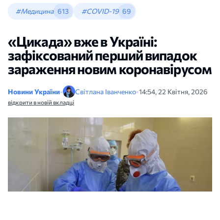
#Медицина
613
#COVID-19
69
«Цикада» вже в Україні:
зафіксований перший випадок
зараження новим коронавірусом
Новини України
•
Світлана Іванченко
•
14:54, 22 Квітня, 2026
відкрити в новій вкладці