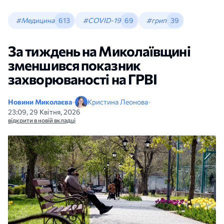
#Медицина
613
#COVID-19
69
#грип
39
За тиждень на Миколаївщині
зменшився показник
захворюваності на ГРВІ
Новини Миколаєва
•
Кристина Леонова
•
23:09, 29 Квітня, 2026
відкрити в новій вкладці