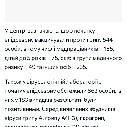
У центрі зазначають, що з початку
епідсезону вакцинували проти грипу 544
особи, в тому числі медпрацівників – 185,
дітей до 5 років – 75, осіб з групи медичного
ризику – 49 та інших осіб – 235.
Також у вірусологічній лабораторії з
початку епідсезону обстежили 862 особи, із
них у 183 випадків результати були
позитивними. Серед виявлених збудників –
віруси грипу А, грипу А(H3), парагрип,
аденовіруси, риновіруси, RS-віруси,