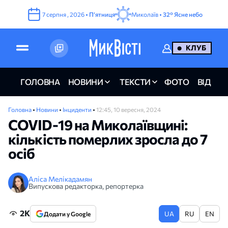
7
серпня
,
2026
•
Пʼятниця
Миколаїв •
32°
Ясне небо
КЛУБ
ГОЛОВНА
НОВИНИ
ТЕКСТИ
ФОТО
ВІДЕО
Головна
•
Новини
•
Інциденти
•
12:45, 10 вересня, 2024
COVID-19 на Миколаївщині:
кількість померлих зросла до 7
осіб
Аліса Мелікадамян
Випускова редакторка, репортерка
2K
UA
RU
EN
Додати у Google