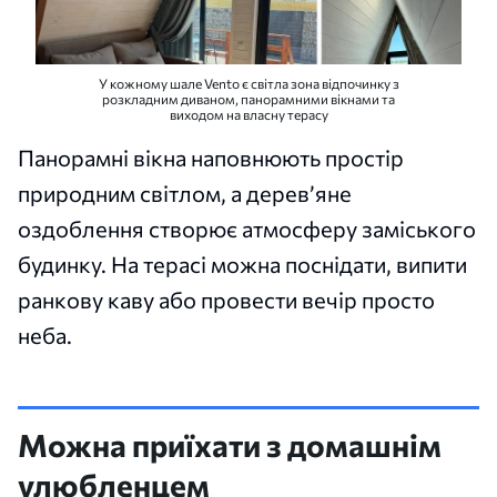
У кожному шале Vento є світла зона відпочинку з
розкладним диваном, панорамними вікнами та
виходом на власну терасу
Панорамні вікна наповнюють простір
природним світлом, а дерев’яне
оздоблення створює атмосферу заміського
будинку. На терасі можна поснідати, випити
ранкову каву або провести вечір просто
неба.
Можна приїхати з домашнім
улюбленцем