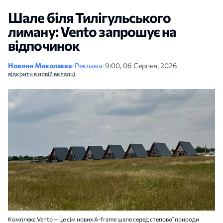
Шале біля Тилігульського
лиману: Vento запрошує на
відпочинок
Новини Миколаєва
•
Реклама
•
9:00, 06 Серпня, 2026
відкрити в новій вкладці
Комплекс Vento — це сім нових A-frame шале серед степової природи