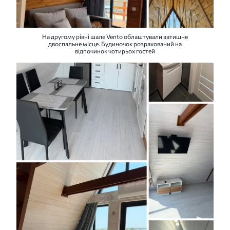
На другому рівні шале Vento облаштували затишне
двоспальне місце. Будиночок розрахований на
відпочинок чотирьох гостей