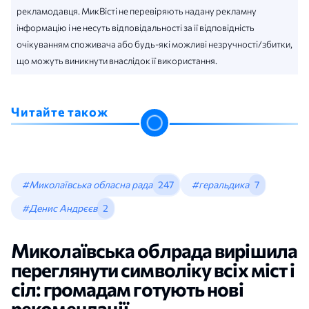
рекламодавця. МикВісті не перевіряють надану рекламну
інформацію і не несуть відповідальності за її відповідність
очікуванням споживача або будь-які можливі незручності/збитки,
що можуть виникнути внаслідок її використання.
Читайте також
#Миколаївська обласна рада
247
#геральдика
7
#Денис Андрєєв
2
Миколаївська облрада вирішила
переглянути символіку всіх міст і
сіл: громадам готують нові
рекомендації