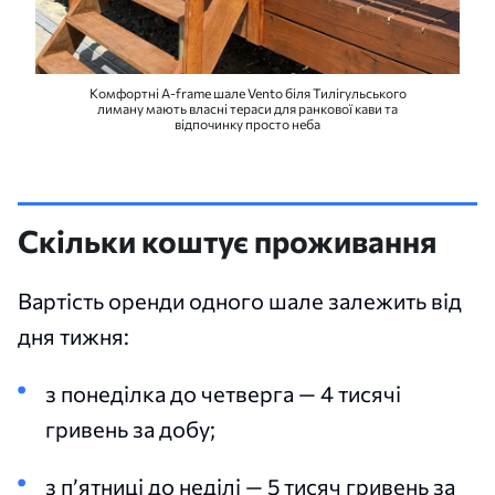
Комфортні A-frame шале Vento біля Тилігульського
лиману мають власні тераси для ранкової кави та
відпочинку просто неба
Скільки коштує проживання
Вартість оренди одного шале залежить від
дня тижня:
з понеділка до четверга — 4 тисячі
гривень за добу;
з п’ятниці до неділі — 5 тисяч гривень за