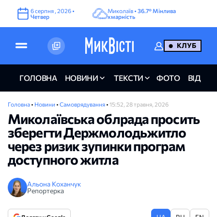
6
серпня
,
2026
•
Миколаїв •
36.7°
Мінлива
Четвер
хмарність
КЛУБ
ГОЛОВНА
НОВИНИ
ТЕКСТИ
ФОТО
ВІДЕО
Головна
•
Новини
•
Самоврядування
•
15:52, 28 травня, 2026
Миколаївська облрада просить
зберегти Держмолодьжитло
через ризик зупинки програм
доступного житла
Альона Коханчук
Репортерка
UA
RU
EN