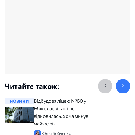
Читайте також:
Відбудова ліцею №60 у
НОВИНИ
НОВИНИ
Миколаєві так і не
відновилась, хоча минув
майже рік
Юлія Бойченко