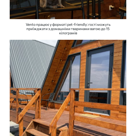
Vento працює у форматі pet-friendly: гості можуть
приїжджати з домашніми тваринами вагою до 15
кілограмів