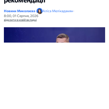
Новини Миколаєва
•
Аліса Мелікадамян
•
8:00, 01 Серпня, 2026
відкрити в новій вкладці
Денис Андрєєв очолює у Миколаївській облраді Раду з питань геральдики.
Скриншот з телеканалу МАРТ
У Миколаївській обласній раді