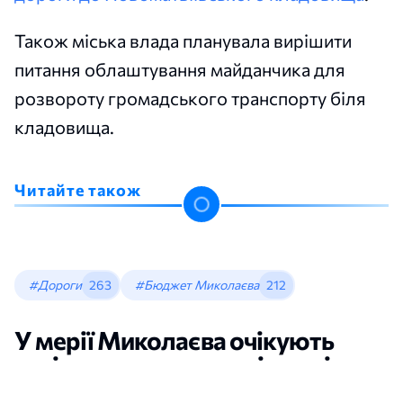
Також міська влада планувала вирішити
питання облаштування майданчика для
розвороту громадського транспорту біля
кладовища.
Читайте також
#Дороги
263
#Бюджет Миколаєва
212
У мерії Миколаєва очікують
погіршення стану доріг до кінця
року через нестачу грошей на їх