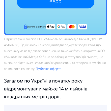
₴ 500
Безпечна оплата
Отримувачем внесків є ГО «Миколаївський Медіа Хаб» (ЄДРПОУ
45160758). Здійснюючи внесок, ви підтверджуєте згоду з тим, що
внесена сума не підлягає поверненню та може бути використана ГО
«Миколаївський Медіа Хаб» на реалізацію статутної діяльності, що
включає підтримку незалежної журналістики та створення суспільно
важливого контенту.
Публічна оферта
.
Загалом по Україні з початку року
відремонтували майже 14 мільйонів
квадратних метрів доріг.