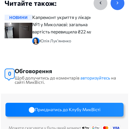
Читайте також:
Капремонт укриття у лікарні
НОВИНИ
НОВИНИ
№1 у Миколаєві: загальна
вартість перевищила ₴22 млн
Юлія Лук’яненко
Обговорення
0
Щоб долучитись до коментарів
авторизуйтесь
на
сайті МикВісті.
Приєднатись до Клубу МикВісті
Можете скасувати у будь-який момент