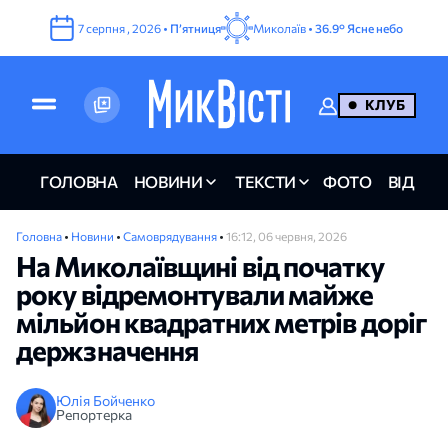
7
серпня
,
2026
•
Пʼятниця
Миколаїв •
36.9°
Ясне небо
КЛУБ
ГОЛОВНА
НОВИНИ
ТЕКСТИ
ФОТО
ВІДЕО
Головна
•
Новини
•
Самоврядування
•
16:12, 06 червня, 2026
На Миколаївщині від початку
року відремонтували майже
мільйон квадратних метрів доріг
держзначення
Юлія Бойченко
Репортерка