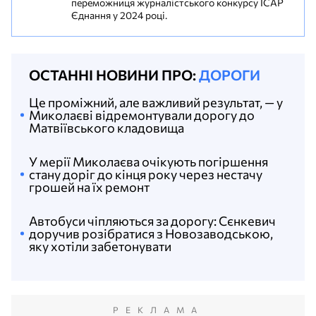
переможниця журналістського конкурсу ІСАР
Єднання у 2024 році.
ОСТАННІ НОВИНИ ПРО:
ДОРОГИ
Це проміжний, але важливий результат, — у
Миколаєві відремонтували дорогу до
Матвіївського кладовища
У мерії Миколаєва очікують погіршення
стану доріг до кінця року через нестачу
грошей на їх ремонт
Автобуси чіпляються за дорогу: Сєнкевич
доручив розібратися з Новозаводською,
яку хотіли забетонувати
РЕКЛАМА