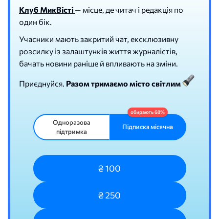
Клуб МикВісті
— місце, де читач і редакція по
один бік.
Учасники мають закритий чат, ексклюзивну
розсилку із залаштунків життя журналістів,
бачать новини раніше й впливають на зміни.
Приєднуйся.
Разом тримаємо місто світлим
Одноразова
Підписка місячна
підтримка
₴ 100
₴ 250