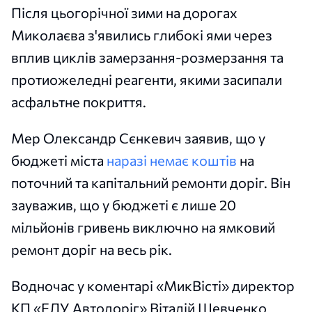
Після цьогорічної зими на дорогах
Миколаєва з'явились глибокі ями через
вплив циклів замерзання-розмерзання та
протиожеледні реагенти, якими засипали
асфальтне покриття.
Мер Олександр Сєнкевич заявив, що у
бюджеті міста
наразі немає коштів
на
поточний та капітальний ремонти доріг. Він
зауважив, що у бюджеті є лише 20
мільйонів гривень виключно на ямковий
ремонт доріг на весь рік.
Водночас у коментарі «МикВісті» директор
КП «ЕЛУ Автодоріг» Віталій Шевченко