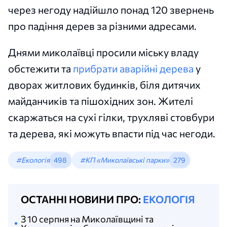
через негоду надійшло понад 120 звернень
про падіння дерев за різними адресами.
Днями миколаївці просили міську владу
обстежити та
прибрати аварійні дерева
у
дворах житлових будинків, біля дитячих
майданчиків та пішохідних зон. Жителі
скаржаться на сухі гілки, трухляві стовбури
та дерева, які можуть впасти під час негоди.
#Екологія
498
#КП «Миколаївські парки»
279
ОСТАННІ НОВИНИ ПРО:
ЕКОЛОГІЯ
З 10 серпня на Миколаївщині та