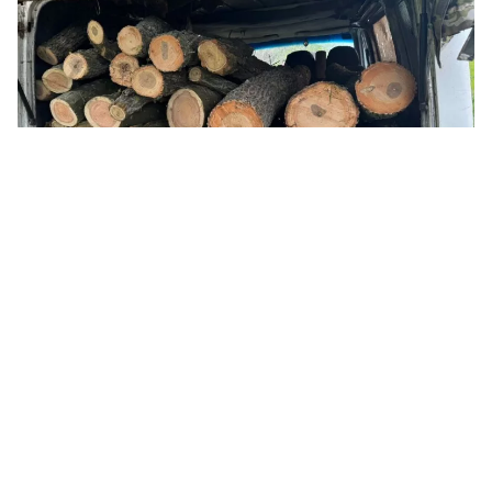
Понад 90 дерев і збитки на ₴2,7 мільйона: на Миколаївщині судитимуть
сімох чоловіків. Фото: прокуратура
На Первомайщині
судитимуть
сімох
чоловіків за незаконну вирубку лісосмуг на
майже 2,7 мільйона гривень.
Про це
повідомили
в пресслужбі
прокуратури Миколаївської області.