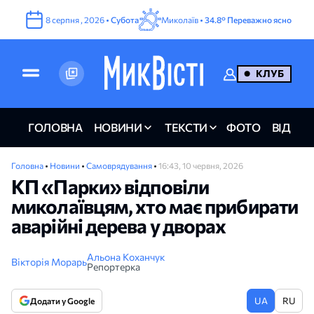
8
серпня
,
2026
•
Субота
Миколаїв •
34.8°
Переважно ясно
КЛУБ
ГОЛОВНА
НОВИНИ
ТЕКСТИ
ФОТО
ВІДЕО
Головна
•
Новини
•
Самоврядування
•
16:43, 10 червня, 2026
КП «Парки» відповіли
миколаївцям, хто має прибирати
аварійні дерева у дворах
Альона Коханчук
Вікторія Морарь
Репортерка
UA
RU
Додати у Google