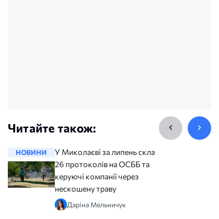
Читайте також:
У Миколаєві за липень склали
НОВИНИ
НОВИНИ
26 протоколів на ОСББ та
керуючі компанії через
нескошену траву
Даріна Мельничук