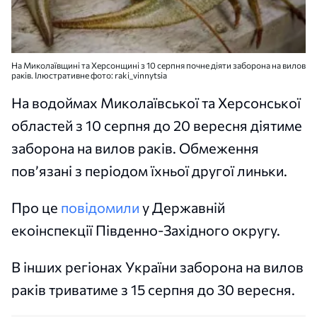
На Миколаївщині та Херсонщині з 10 серпня почне діяти заборона на вилов
раків. Ілюстративне фото: raki_vinnytsia
На водоймах Миколаївської та Херсонської
областей з 10 серпня до 20 вересня діятиме
заборона на вилов раків. Обмеження
пов’язані з періодом їхньої другої линьки.
Про це
повідомили
у Державній
екоінспекції Південно-Західного округу.
В інших регіонах України заборона на вилов
раків триватиме з 15 серпня до 30 вересня.