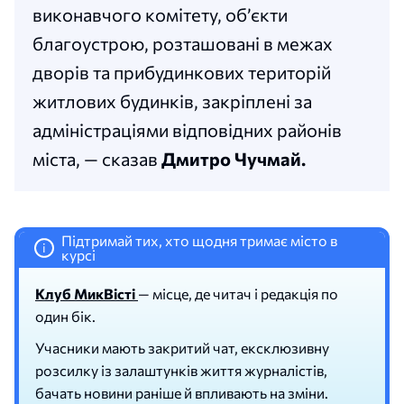
виконавчого комітету, об’єкти
благоустрою, розташовані в межах
дворів та прибудинкових територій
житлових будинків, закріплені за
адміністраціями відповідних районів
міста, — сказав
Дмитро Чучмай.
Підтримай тих, хто щодня тримає місто в
i
курсі
Клуб МикВісті
— місце, де читач і редакція по
один бік.
Учасники мають закритий чат, ексклюзивну
розсилку із залаштунків життя журналістів,
бачать новини раніше й впливають на зміни.