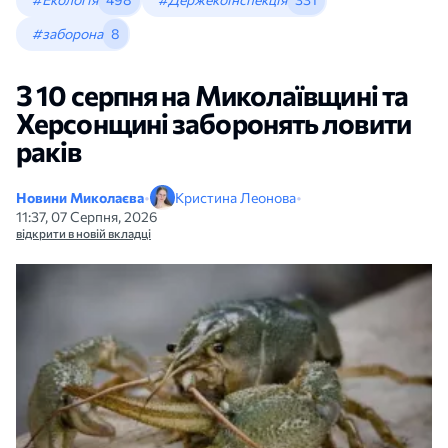
#заборона
8
З 10 серпня на Миколаївщині та
Херсонщині заборонять ловити
раків
Новини Миколаєва
•
Кристина Леонова
•
11:37, 07 Серпня, 2026
відкрити в новій вкладці