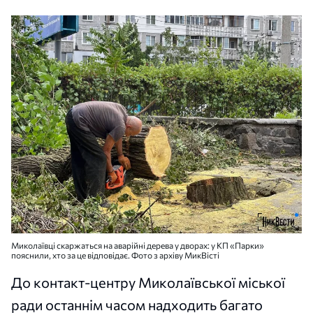
Миколаївці скаржаться на аварійні дерева у дворах: у КП «Парки»
пояснили, хто за це відповідає. Фото з архіву МикВісті
До контакт-центру Миколаївської міської
ради останнім часом надходить багато