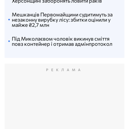
Херсонщині заборонять ловити раків
Мешканців Первомайщини судитимуть за
незаконну вирубку лісу: збитки оцінили у
майже ₴2,7 млн
Під Миколаєвом чоловік викинув сміття
повз контейнер і отримав адмінпротокол
РЕКЛАМА