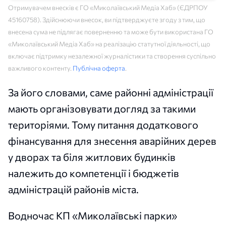
Отримувачем внесків є ГО «Миколаївський Медіа Хаб» (ЄДРПОУ
45160758). Здійснюючи внесок, ви підтверджуєте згоду з тим, що
внесена сума не підлягає поверненню та може бути використана ГО
«Миколаївський Медіа Хаб» на реалізацію статутної діяльності, що
включає підтримку незалежної журналістики та створення суспільно
важливого контенту.
Публічна оферта
.
За його словами, саме районні адміністрації
мають організовувати догляд за такими
територіями. Тому питання додаткового
фінансування для знесення аварійних дерев
у дворах та біля житлових будинків
належить до компетенції і бюджетів
адміністрацій районів міста.
Водночас КП «Миколаївські парки»