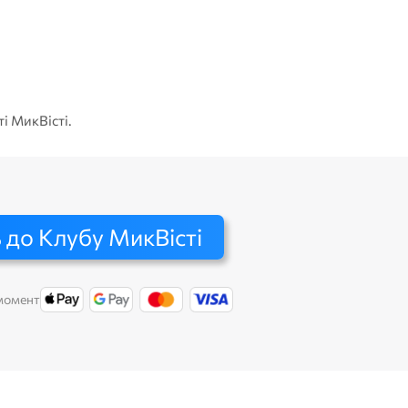
Юлія 
ті МикВісті.
 до Клубу МикВісті
 момент