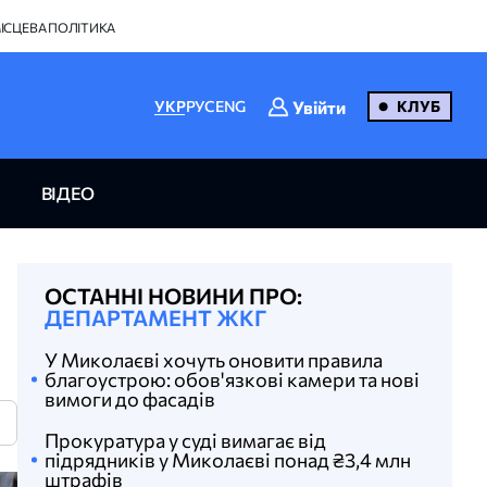
ІСЦЕВА ПОЛІТИКА
Увійти
УКР
РУС
ENG
КЛУБ
ВІДЕО
ОСТАННІ НОВИНИ ПРО:
ДЕПАРТАМЕНТ ЖКГ
У Миколаєві хочуть оновити правила
благоустрою: обов'язкові камери та нові
вимоги до фасадів
N
Прокуратура у суді вимагає від
підрядників у Миколаєві понад ₴3,4 млн
штрафів