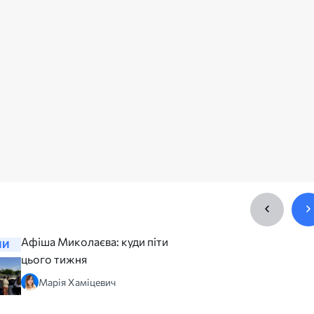
Афіша Миколаєва: куди піти
Відбудов
НИ
НОВИНИ
цього тижня
Миколаєві
відновил
Марія Хаміцевич
майже рі