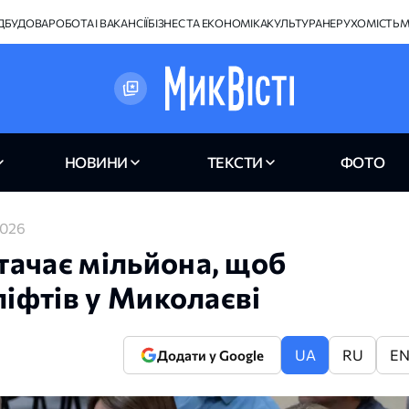
ІДБУДОВА
РОБОТА І ВАКАНСІЇ
БІЗНЕС ТА ЕКОНОМІКА
КУЛЬТУРА
НЕРУХОМІСТЬ
М
НОВИНИ
ТЕКСТИ
ФОТО
2026
тачає мільйона, щоб
ліфтів у Миколаєві
UA
RU
E
Додати у Google