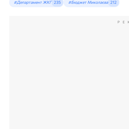
#Департамент ЖКГ
235
#Бюджет Миколаєва
212
РЕ