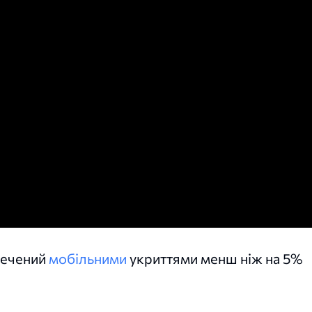
печений
мобільними
укриттями менш ніж на 5%