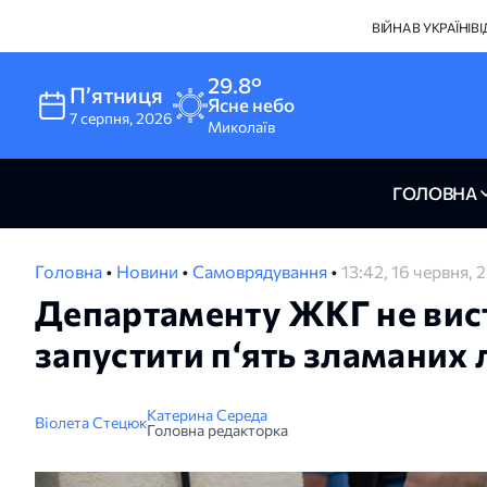
ВІЙНА В УКРАЇНІ
В
29.8°
Пʼятниця
Ясне небо
7
серпня
,
2026
Миколаїв
ГОЛОВНА
Головна
•
Новини
•
Самоврядування
•
13:42, 16 червня, 
Департаменту ЖКГ не вис
запустити п‘ять зламаних 
Катерина Середа
Віолета Стецюк
Головна редакторка