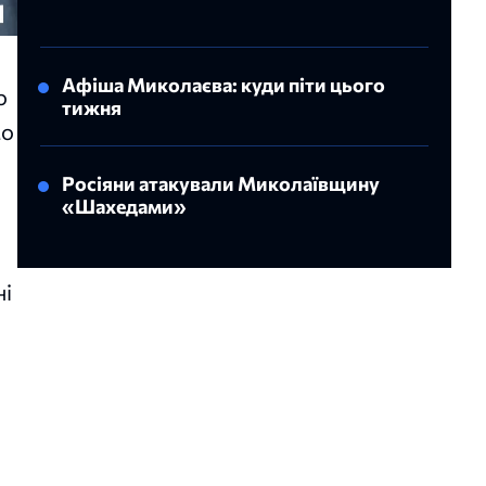
Афіша Миколаєва: куди піти цього
о
тижня
мо
Росіяни атакували Миколаївщину
«Шахедами»
ні