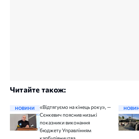
Читайте також:
«Відтягуємо на кінець року», —
НОВИНИ
НОВИ
Сєнкевич пояснив низькі
показники виконання
бюджету Управлінням
капбудівництва