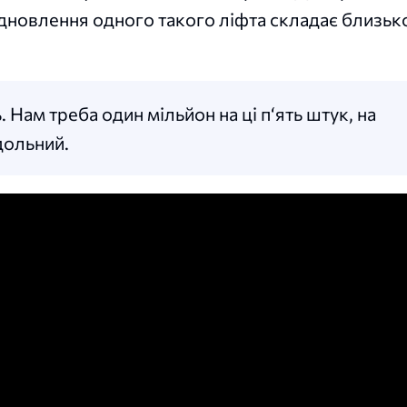
ідновлення одного такого ліфта складає близьк
 Нам треба один мільйон на ці п‘ять штук, на
дольний.