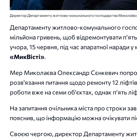
Директор Департаменту житлово-комунального господарства Миколаївсько
Департаменту житлово-комунального госпо
мільйона гривень, щоб відремонтувати п‘ять
учора, 15 червня, під час апаратної наради
«МикВісті»
.
Мер Миколаєва Олександр Сєнкевич попроси 
розв'язання питання щодо ремонту 12 ліфтів 
роботи вже на семи об’єктах, однак п’ять л
На запитання очільника міста про строки з
пояснив, що інформацію можна очікувати пі
Своєю чергою, директор Департаменту жи