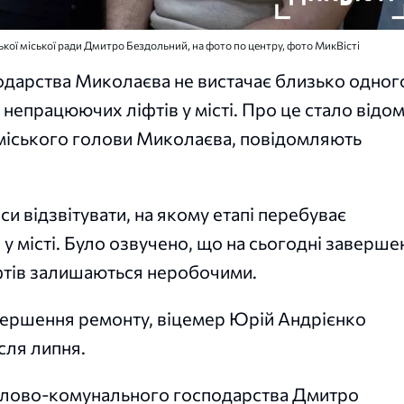
ї міської ради Дмитро Бездольний, на фото по центру, фото МикВісті
дарства Миколаєва не вистачає близько одног
 непрацюючих ліфтів у місті. Про це стало відо
 у міського голови Миколаєва, повідомляють
відзвітувати, на якому етапі перебуває
у місті. Було озвучено, що на сьогодні заверше
іфтів залишаються неробочими.
авершення ремонту, віцемер Юрій Андрієнко
сля липня.
тлово-комунального господарства Дмитро