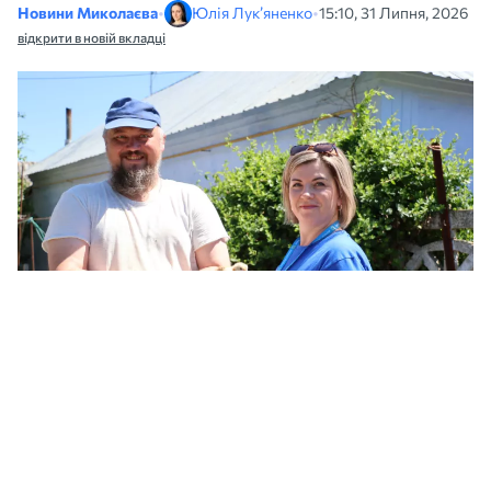
Новини Миколаєва
•
Юлія Лук’яненко
•
15:10, 31 Липня, 2026
відкрити в новій вкладці
168 сімей на Миколаївщині отримали агрогранти для розвитку власного
господарства. Фото: «Карітас Миколаїв УГКЦ»
Дві громади Миколаївщини —