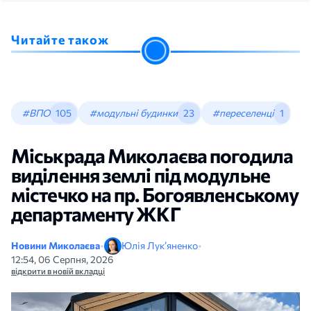
Читайте також
#ВПО
105
#модульні будинки
23
#переселенці
1
Міськрада Миколаєва погодила
виділення землі під модульне
містечко на пр. Богоявленському
департаменту ЖКГ
Новини Миколаєва
•
Юлія Лук’яненко
•
12:54, 06 Серпня, 2026
відкрити в новій вкладці