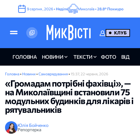
9
серпня
,
2026
•
Неділя
Миколаїв •
28.8°
Похмуро
КЛУБ
ГОЛОВНА
НОВИНИ
ТЕКСТИ
ФОТО
ВІДЕО
Головна
•
Новини
•
Самоврядування
•
15:37, 22 червня, 2026
«Громадам потрібні фахівці», —
на Миколаївщині встановили 75
модульних будинків для лікарів і
рятувальників
Юлія Бойченко
Репортерка