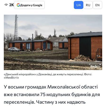
2K
UA
RU
EN
Додати у Google
«Данський мікрорайон» у Доманівці, де живуть переселенці. Фото:
«МикВісті»
У восьми громадах Миколаївської області
вже встановили 75 модульних будинків для
переселенців. Частину з них надають