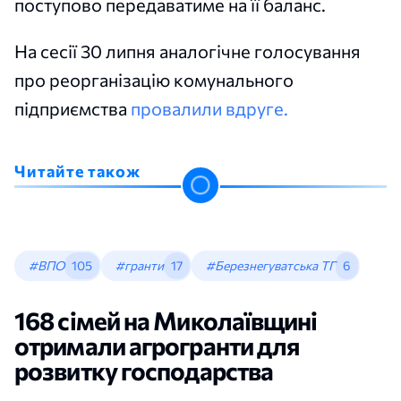
поступово передаватиме на її баланс.
На сесії 30 липня аналогічне голосування
про реорганізацію комунального
підприємства
провалили вдруге.
Читайте також
#ВПО
105
#гранти
17
#Березнегуватська ТГ
6
168 сімей на Миколаївщині
отримали агрогранти для
розвитку господарства