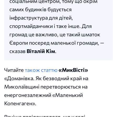
соціальним центром, тому що окрім
самих будинків будується
інфраструктура для дітей,
спортмайданчики і таке інше. Для
громад це важливо, це такий шматок
Європи посеред маленької громади, —
сказав
Віталій Кім
.
Читайте
також статтю
«МикВісті»
«Доманівка. Як безводний край на
Миколаївщині перетворюється на
енергонезалежний «Маленький
Копенгаген».
Раніше повідомлялося, що у селі