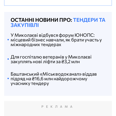
ОСТАННІ НОВИНИ ПРО:
ТЕНДЕРИ ТА
ЗАКУПІВЛІ
У Миколаєві відбувся форум ЮНОПС:
місцевий бізнес навчали, як брати участь у
міжнародних тендерах
Для госпіталю ветеранів у Миколаєві
закуплять нові ліфти за ₴3,2 млн
Баштанський «Міськводоканал» віддав
підряд на ₴16,6 млн найдорожчому
учаснику тендеру
РЕКЛАМА