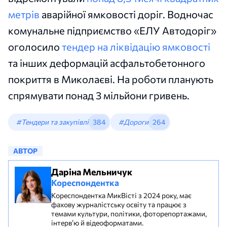
метрів
аварійної ямковості доріг. Водночас
комунальне підприємство «ЕЛУ Автодоріг»
оголосило
тендер на ліквідацію ямковості
та інших деформацій асфальтобетонного
покриття в Миколаєві. На роботи планують
спрямувати понад 3 мільйони гривень.
#Тендери та закупівлі
384
#Дороги
264
АВТОР
Даріна Мельничук
Кореспондентка
Кореспондентка МикВісті з 2024 року, має
фахову журналістську освіту та працює з
темами культури, політики, фоторепортажами,
інтерв’ю й відеоформатами.