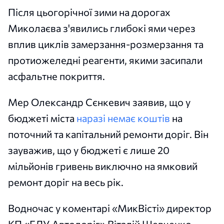
Після цьогорічної зими на дорогах
Миколаєва з'явились глибокі ями через
вплив циклів замерзання-розмерзання та
протиожеледні реагенти, якими засипали
асфальтне покриття.
Мер Олександр Сєнкевич заявив, що у
бюджеті міста
наразі немає коштів
на
поточний та капітальний ремонти доріг. Він
зауважив, що у бюджеті є лише 20
мільйонів гривень виключно на ямковий
ремонт доріг на весь рік.
Водночас у коментарі «МикВісті» директор
КП «ЕЛУ Автодоріг» Віталій Шевченко