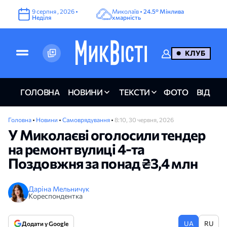
9
серпня
,
2026
•
Миколаїв •
24.5°
Мінлива
Неділя
хмарність
КЛУБ
ГОЛОВНА
НОВИНИ
ТЕКСТИ
ФОТО
ВІДЕО
Головна
•
Новини
•
Самоврядування
•
8:10, 30 червня, 2026
У Миколаєві оголосили тендер
на ремонт вулиці 4-та
Поздовжня за понад ₴3,4 млн
Даріна Мельничук
Кореспондентка
UA
RU
Додати у Google