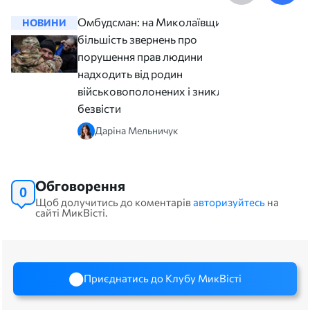
Омбудсман: на Миколаївщині
НОВИНИ
НОВИНИ
більшість звернень про
порушення прав людини
надходить від родин
військовополонених і зниклих
безвісти
Даріна Мельничук
Обговорення
0
Щоб долучитись до коментарів
авторизуйтесь
на
сайті МикВісті.
Приєднатись до Клубу МикВісті