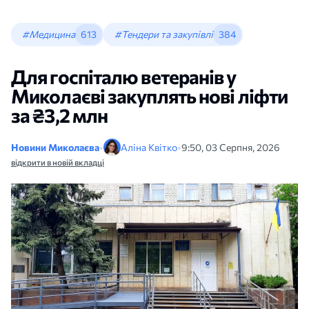
#Медицина
613
#Тендери та закупівлі
384
Для госпіталю ветеранів у
Миколаєві закуплять нові ліфти
за ₴3,2 млн
Новини Миколаєва
•
Аліна Квітко
•
9:50, 03 Серпня, 2026
відкрити в новій вкладці