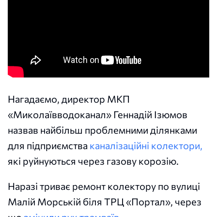
Нагадаємо, директор МКП
«Миколаївводоканал» Геннадій Ізюмов
назвав найбільш проблемними ділянками
для підприємства
каналізаційні колектори,
які руйнуються через газову корозію.
Наразі триває ремонт колектору по вулиці
Малій Морській біля ТРЦ «Портал», через
що
змінили рух трамваїв.