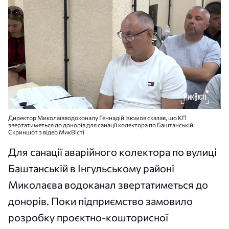
Директор Миколаївводоконалу Геннадій Ізюмов сказав, що КП
звертатиметься до донорів для санації колектора по Баштанській.
Скриншот з відео МикВісті
Для санації аварійного колектора по вулиці
Баштанській в Інгульському районі
Миколаєва водоканал звертатиметься до
донорів. Поки підприємство замовило
розробку проєктно-кошторисної