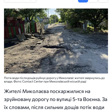
Потік води після дощів руйнує дорогу у Миколаєві: жителі звернулись до
влади. Фото: Contact Center при Миколаївській міській раді
Жителі Миколаєва поскаржилися на
зруйновану дорогу по вулиці 5-та Воєнна. За
їх словами, після сильних дощів потік води