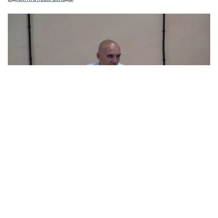
Мер доручив розібратися з вул. Новозаводською, яку хотіли ремонтувати у
бетоні. Фото: МикВісті
Автобуси пастрансу при виїзді з бази
чіпляються за дорогу на вулиці
Новозаводській у Миколаєві, яку ще до
війни планували зробити «у бетоні». Мер