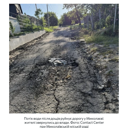
Потік води після дощів руйнує дорогу у Миколаєві:
жителі звернулись до влади. Фото: Contact Center
при Миколаївській міській раді