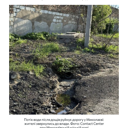
Потік води після дощів руйнує дорогу у Миколаєві:
жителі звернулись до влади. Фото: Contact Center
при Миколаївській міській раді