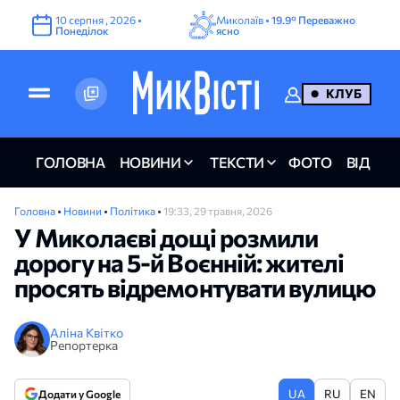
10
серпня
,
2026
•
Миколаїв •
19.9°
Переважно
Понеділок
ясно
КЛУБ
ГОЛОВНА
НОВИНИ
ТЕКСТИ
ФОТО
ВІДЕО
Головна
•
Новини
•
Політика
•
19:33, 29 травня, 2026
У Миколаєві дощі розмили
дорогу на 5-й Воєнній: жителі
просять відремонтувати вулицю
Аліна Квітко
Репортерка
UA
RU
EN
Додати у Google