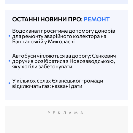
ОСТАННІ НОВИНИ ПРО:
РЕМОНТ
Водоканал проситиме допомогу донорів
для ремонту аварійного колектора на
Баштанській у Миколаєві
Автобуси чіпляються за дорогу: Сєнкевич
доручив розібратися з Новозаводською,
яку хотіли забетонувати
У кількох селах Єланецької громади
відключать газ: названі дати
РЕКЛАМА