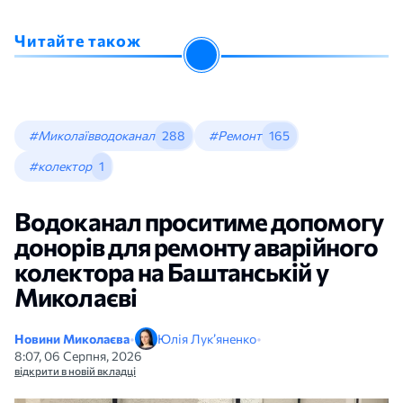
Читайте також
#Миколаївводоканал
288
#Ремонт
165
#колектор
1
Водоканал проситиме допомогу
донорів для ремонту аварійного
колектора на Баштанській у
Миколаєві
Новини Миколаєва
•
Юлія Лук’яненко
•
8:07, 06 Серпня, 2026
відкрити в новій вкладці