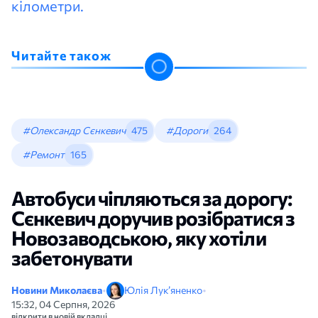
кілометри.
Читайте також
#Олександр Сєнкевич
475
#Дороги
264
#Ремонт
165
Автобуси чіпляються за дорогу:
Сєнкевич доручив розібратися з
Новозаводською, яку хотіли
забетонувати
Новини Миколаєва
•
Юлія Лук’яненко
•
15:32, 04 Серпня, 2026
відкрити в новій вкладці