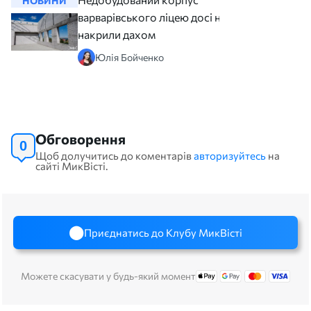
НОВИНИ
НОВИНИ
варварівського ліцею досі не
накрили дахом
Юлія Бойченко
Обговорення
0
Щоб долучитись до коментарів
авторизуйтесь
на
сайті МикВісті.
Приєднатись до Клубу МикВісті
Можете скасувати у будь-який момент