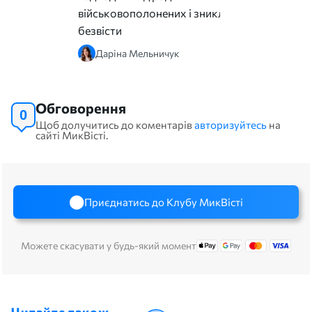
військовополонених і зниклих
безвісти
Даріна Мельничук
Обговорення
0
Щоб долучитись до коментарів
авторизуйтесь
на
сайті МикВісті.
Приєднатись до Клубу МикВісті
Можете скасувати у будь-який момент