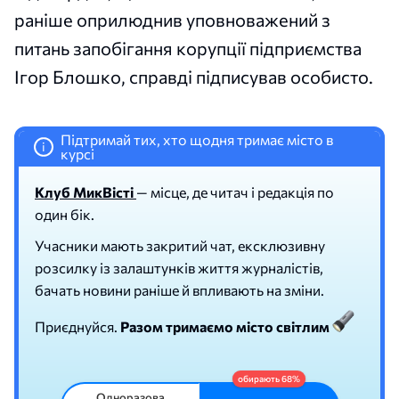
раніше оприлюднив уповноважений з
питань запобігання корупції підприємства
Ігор Блошко, справді підписував особисто.
Підтримай тих, хто щодня тримає місто в
i
курсі
Клуб МикВісті
— місце, де читач і редакція по
один бік.
Учасники мають закритий чат, ексклюзивну
розсилку із залаштунків життя журналістів,
бачать новини раніше й впливають на зміни.
Приєднуйся.
Разом тримаємо місто світлим
Одноразова