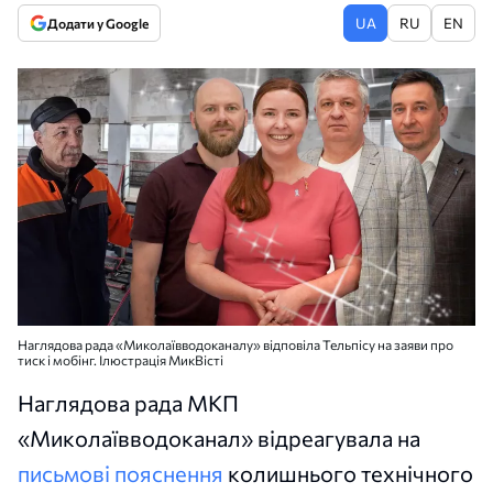
UA
RU
EN
Додати у Google
Наглядова рада «Миколаївводоканалу» відповіла Тельпісу на заяви про
тиск і мобінг. Ілюстрація МикВісті
Наглядова рада МКП
«Миколаївводоканал» відреагувала на
письмові пояснення
колишнього технічного