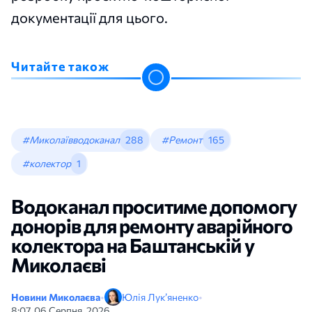
документації для цього.
Читайте також
#Миколаївводоканал
288
#Ремонт
165
#колектор
1
Водоканал проситиме допомогу
донорів для ремонту аварійного
колектора на Баштанській у
Миколаєві
Новини Миколаєва
•
Юлія Лук’яненко
•
8:07, 06 Серпня, 2026