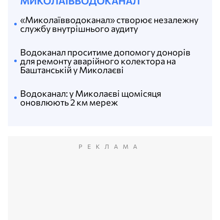
МИКОЛАЇВВОДОКАНАЛ
«Миколаївводоканал» створює незалежну
службу внутрішнього аудиту
Водоканал проситиме допомогу донорів
для ремонту аварійного колектора на
Баштанській у Миколаєві
Водоканал: у Миколаєві щомісяця
оновлюють 2 км мереж
РЕКЛАМА