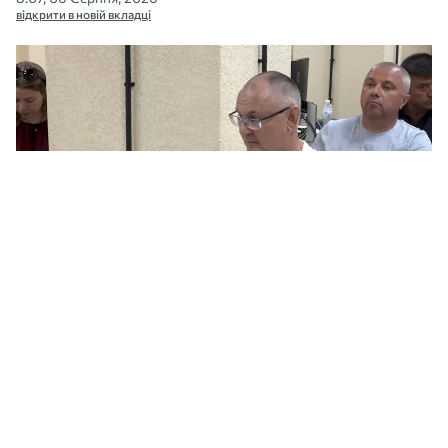
відкрити в новій вкладці
Директор Миколаївводоконалу Геннадій Ізюмов сказав, що КП
звертатиметься до донорів для санації колектора по Баштанській.
Скриншот з відео МикВісті
Для санації аварійного колектора по вулиці
Баштанській в Інгульському районі
Миколаєва водоканал звертатиметься до
донорів. Поки підприємство замовило