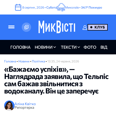
8
серпня
,
2026
•
Субота
Миколаїв •
34.1°
Похмуро
КЛУБ
ГОЛОВНА
НОВИНИ
ТЕКСТИ
ФОТО
ВІДЕО
Головна
•
Новини
•
Політика
•
13:35, 24 червня, 2026
«Бажаємо успіхів», —
Наглядрада заявила, що Тельпіс
сам бажав звільнитися з
водоканалу. Він це заперечує
Аліна Квітко
Репортерка