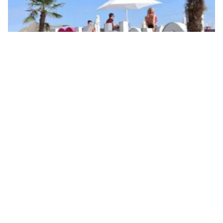
У морі в Коблевому вибухнула міна. Ілюстративне фото: МикВісті
У Коблевому в акваторії Чорного моря
вибухнула міна. Внаслідок цього загинув
чоловік, ще дві жінки отримали поранення.
Як
повідомив
виконуючий обовʼязки
начальника Миколаївської ОВА Георгій
Решетілов, інцидент стався сьогодні, 7
серпня.