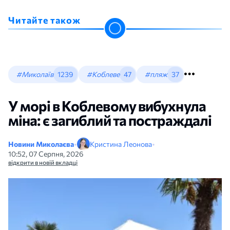
Читайте також
#Миколаїв
1239
#Коблеве
47
#пляж
37
У морі в Коблевому вибухнула
міна: є загиблий та постраждалі
Новини Миколаєва
•
Кристина Леонова
•
10:52, 07 Серпня, 2026
відкрити в новій вкладці