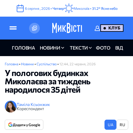
6
серпня
,
2026
•
Четвер
Миколаїв •
31.2°
Ясне небо
КЛУБ
ГОЛОВНА
НОВИНИ
ТЕКСТИ
ФОТО
ВІДЕО
Головна
•
Новини
•
Суспільство
•
12:44, 22 червня, 2026
У пологових будинках
Миколаєва за тиждень
народилося 35 дітей
Таміла Ксьонжик
Кореспондент
UA
RU
Додати у Google