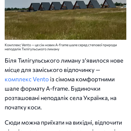
Комплекс Vento — це сім нових A-frame шале серед степової природи
неподалік Тилігульського лиману
Біля Тилігульського лиману з’явилося нове
місце для заміського відпочинку —
комплекс Vento
із сімома комфортними
шале формату A-frame. Будиночки
розташовані неподалік села Українка, на
початку коси.
Сюди можна приїхати на вихідні, відпочити