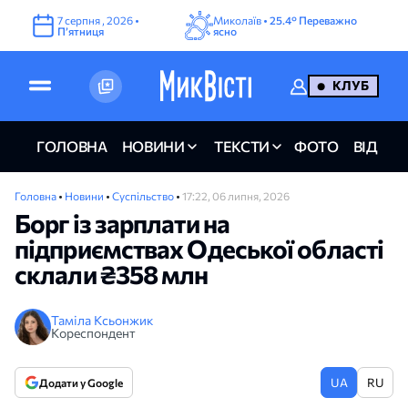
7
серпня
,
2026
•
Миколаїв •
25.4°
Переважно
Пʼятниця
ясно
КЛУБ
ГОЛОВНА
НОВИНИ
ТЕКСТИ
ФОТО
ВІДЕО
Головна
•
Новини
•
Суспільство
•
17:22, 06 липня, 2026
Борг із зарплати на
підприємствах Одеської області
склали ₴358 млн
Таміла Ксьонжик
Кореспондент
UA
RU
Додати у Google