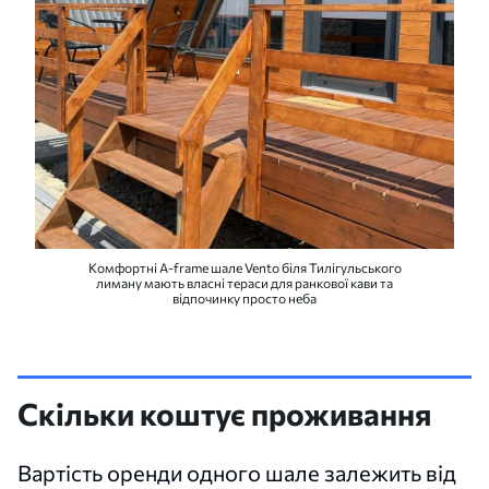
Комфортні A-frame шале Vento біля Тилігульського
лиману мають власні тераси для ранкової кави та
відпочинку просто неба
Скільки коштує проживання
Вартість оренди одного шале залежить від