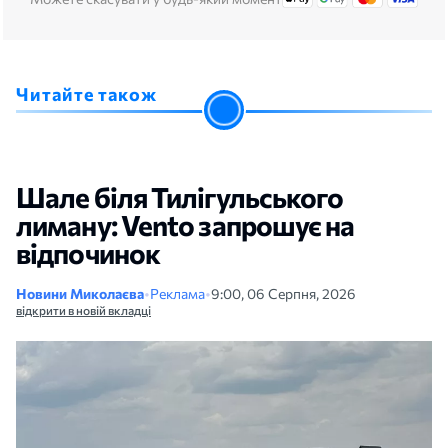
Читайте також
Шале біля Тилігульського
лиману: Vento запрошує на
відпочинок
Новини Миколаєва
•
Реклама
•
9:00, 06 Серпня, 2026
відкрити в новій вкладці