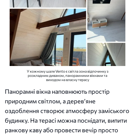
У кожному шале Vento є світла зона відпочинку з
розкладним диваном, панорамними вікнами та
виходом на власну терасу
Панорамні вікна наповнюють простір
природним світлом, а дерев’яне
оздоблення створює атмосферу заміського
будинку. На терасі можна поснідати, випити
ранкову каву або провести вечір просто