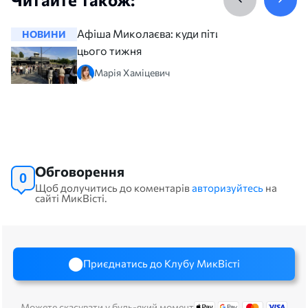
Афіша Миколаєва: куди піти
НОВИНИ
НОВИНИ
цього тижня
Марія Хаміцевич
Обговорення
0
Щоб долучитись до коментарів
авторизуйтесь
на
сайті МикВісті.
Приєднатись до Клубу МикВісті
Можете скасувати у будь-який момент