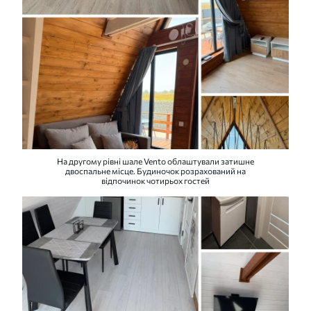
На другому рівні шале Vento облаштували затишне
двоспальне місце. Будиночок розрахований на
відпочинок чотирьох гостей