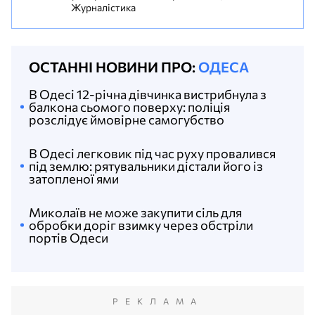
Журналістика
ОСТАННІ НОВИНИ ПРО:
ОДЕСА
В Одесі 12-річна дівчинка вистрибнула з
балкона сьомого поверху: поліція
розслідує ймовірне самогубство
В Одесі легковик під час руху провалився
під землю: рятувальники дістали його із
затопленої ями
Миколаїв не може закупити сіль для
обробки доріг взимку через обстріли
портів Одеси
РЕКЛАМА