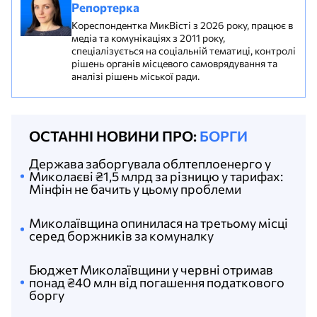
Репортерка
Кореспондентка МикВісті з 2026 року, працює в
медіа та комунікаціях з 2011 року,
спеціалізується на соціальній тематиці, контролі
рішень органів місцевого самоврядування та
аналізі рішень міської ради.
ОСТАННІ НОВИНИ ПРО:
БОРГИ
Держава заборгувала облтеплоенерго у
Миколаєві ₴1,5 млрд за різницю у тарифах:
Мінфін не бачить у цьому проблеми
Миколаївщина опинилася на третьому місці
серед боржників за комуналку
Бюджет Миколаївщини у червні отримав
понад ₴40 млн від погашення податкового
боргу