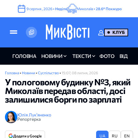
9
серпня
,
2026
•
Неділя
Миколаїв •
28.6°
Похмуро
КЛУБ
ГОЛОВНА
НОВИНИ
ТЕКСТИ
ФОТО
ВІДЕО
Головна
•
Новини
•
Суспільство
•
15:07, 08 липня, 2026
У пологовому будинку №3, який
Миколаїв передав області, досі
залишилися борги по зарплаті
Юлія Лук’яненко
Репортерка
UA
RU
EN
Додати у Google