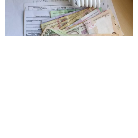
Жителі Миколаївщини на третьому місці серед боржників за комунальні
послуги. Ілюстративне фото Хвиля
За пів року в Україні через борги за
комунальні послуги відкрили 108 561
провадження. Миколаївщина опинилася на
третьому місці серед областей, де
найбільше заборгували.