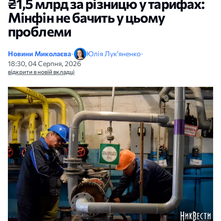
₴1,5 млрд за різницю у тарифах:
Мінфін не бачить у цьому
проблеми
Новини Миколаєва
•
Юлія Лук’яненко
•
18:30, 04 Серпня, 2026
відкрити в новій вкладці