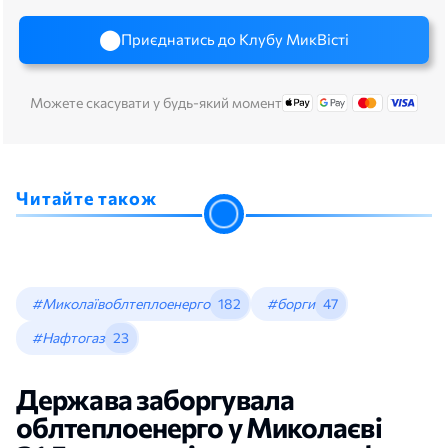
Приєднатись до Клубу МикВісті
Можете скасувати у будь-який момент
Читайте також
#Миколаївоблтеплоенерго
182
#борги
47
#Нафтогаз
23
Держава заборгувала
облтеплоенерго у Миколаєві