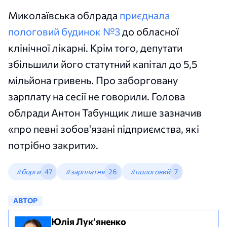
Миколаївська облрада
приєднала
пологовий будинок №3
до обласної
клінічної лікарні. Крім того, депутати
збільшили його статутний капітал до 5,5
мільйона гривень. Про заборговану
зарплату на сесії не говорили. Голова
облради Антон Табунщик лише зазначив
«про певні зобов'язані підприємства, які
потрібно закрити».
#борги
47
#зарплатня
26
#пологовий
7
АВТОР
Юлія Лук’яненко