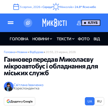
5
серпня
,
2026
•
Середа
Миколаїв •
24.8°
Ясне небо
КЛУБ
ГОЛОВНА
НОВИНИ
ТЕКСТИ
ФОТО
ВІДЕО
Головна
•
Новини
•
Відбудова
•
20:55, 23 червня, 2026
Ганновер передав Миколаєву
мікроавтобус і обладнання для
міських служб
Світлана Іванченко
Кореспондентка
UA
RU
Додати у Google