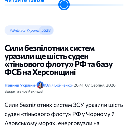
Читайте також
#Війна в Україні
5528
Сили безпілотних систем
уразили ще шість суден
«тіньового флоту» РФ та базу
ФСБ на Херсонщині
Новини України
•
Юлія Бойченко
•
20:41, 07 Серпня, 2026
відкрити в новій вкладці
Сили безпілотних систем ЗСУ уразили шість
суден «тіньового флоту» РФ у Чорному й
Азовському морях, енерговузли на