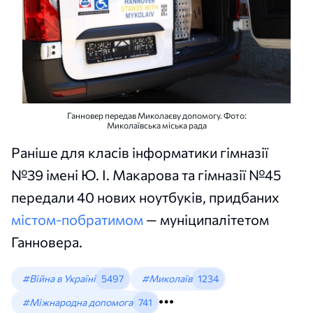
Ганновер передав Миколаєву допомогу. Фото:
Миколаївська міська рада
Раніше для класів інформатики гімназії
№39 імені Ю. І. Макарова та гімназії №45
передали 40 нових ноутбуків, придбаних
містом-побратимом
— муніципалітетом
Ганновера.
#Війна в Україні
5497
#Миколаїв
1234
#Міжнародна допомога
741