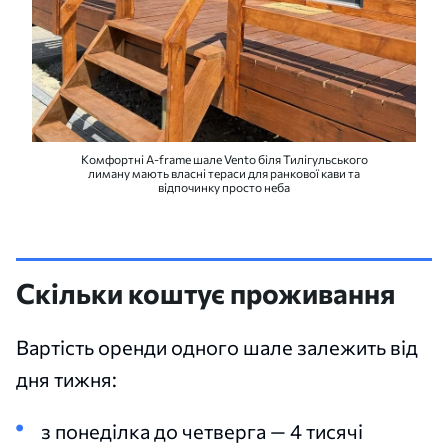
Комфортні A-frame шале Vento біля Тилігульського
лиману мають власні тераси для ранкової кави та
відпочинку просто неба
Скільки коштує проживання
Вартість оренди одного шале залежить від
дня тижня:
з понеділка до четверга — 4 тисячі