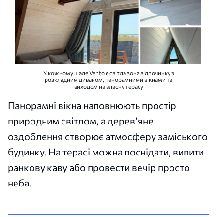
У кожному шале Vento є світла зона відпочинку з
розкладним диваном, панорамними вікнами та
виходом на власну терасу
Панорамні вікна наповнюють простір
природним світлом, а дерев’яне
оздоблення створює атмосферу заміського
будинку. На терасі можна поснідати, випити
ранкову каву або провести вечір просто
неба.