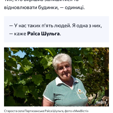
відновлювати будинки, — одиниці.
— У нас таких п’ять людей. Я одна з них,
— каже
Раїса Шульга
.
Староста села Партизанське Раїса Шульга, фото «МикВісті»