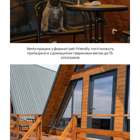
Vento працює у форматі pet-friendly: гості можуть
приїжджати з домашніми тваринами вагою до 15
кілограмів