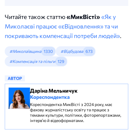
Читайте також статтю
«МикВісті»
«Як у
Миколаєві працює «єВідновлення» та чи
покривають компенсації потреби людей»
.
#Миколаївщина
1330
#Відбудова
673
#Компенсація та пільги
129
АВТОР
Даріна Мельничук
Кореспондентка
Кореспондентка МикВісті з 2024 року, має
фахову журналістську освіту та працює з
темами культури, політики, фоторепортажами,
інтерв’ю й відеоформатами.