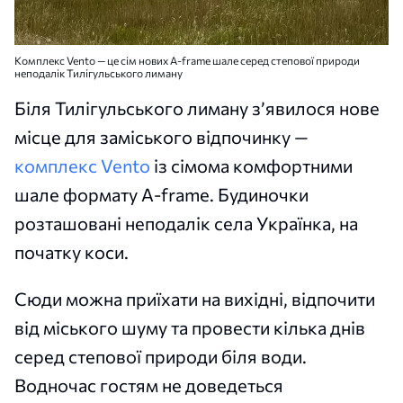
Комплекс Vento — це сім нових A-frame шале серед степової природи
неподалік Тилігульського лиману
Біля Тилігульського лиману з’явилося нове
місце для заміського відпочинку —
комплекс Vento
із сімома комфортними
шале формату A-frame. Будиночки
розташовані неподалік села Українка, на
початку коси.
Сюди можна приїхати на вихідні, відпочити
від міського шуму та провести кілька днів
серед степової природи біля води.
Водночас гостям не доведеться