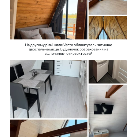
На другому рівні шале Vento облаштували затишне
двоспальне місце. Будиночок розрахований на
відпочинок чотирьох гостей