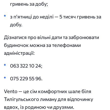
гривень за добу;
з п’ятниці до неділі — 5 тисяч гривень за
добу.
Дізнатися про вільні дати та забронювати
будиночок можна за телефонами
адміністрації:
063 322 10 24;
075 229 55 96.
Vento — це сім комфортних шале біля
Тилігульського лиману для відпочинку
вдвох, із родиною чи друзями.