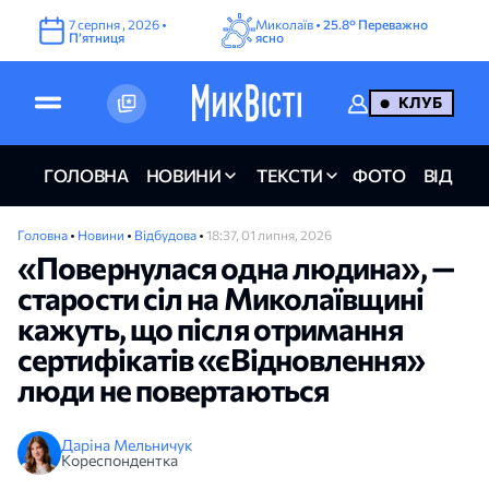
7
серпня
,
2026
•
Миколаїв •
25.8°
Переважно
Пʼятниця
ясно
КЛУБ
ГОЛОВНА
НОВИНИ
ТЕКСТИ
ФОТО
ВІДЕО
Головна
•
Новини
•
Відбудова
•
18:37, 01 липня, 2026
«Повернулася одна людина», —
старости сіл на Миколаївщині
кажуть, що після отримання
сертифікатів «єВідновлення»
люди не повертаються
Даріна Мельничук
Кореспондентка