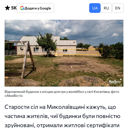
5K
UA
RU
EN
Додати у Google
Відновлений будинок з місцем для гри у волейбол у селі Киселівка, фото
«МикВісті»
Старости сіл на Миколаївщині кажуть, що
частина жителів, чиї будинки були повністю
зруйновані, отримали житлові сертифікати